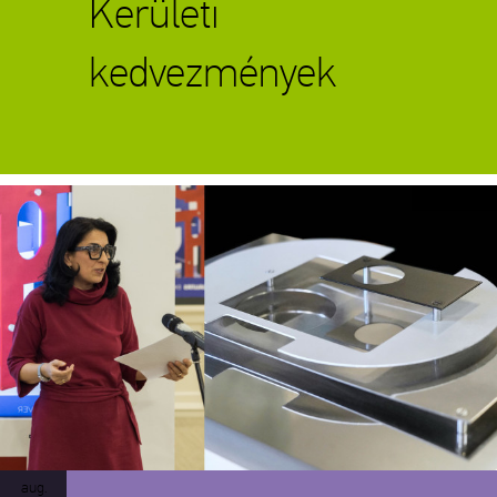
Kerületi
kedvezmények
Tárlatvezetés
aug.