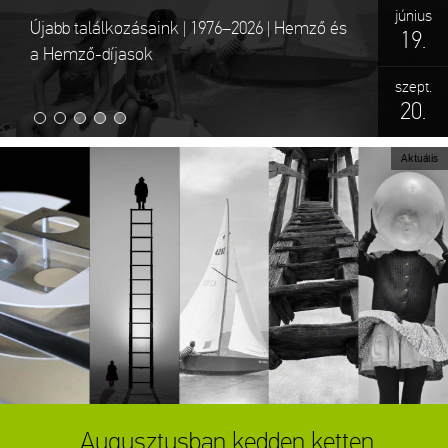
június
július
Újabb találkozásaink | 1976–2026 | Hemző és
RÉVÉSZ TAMÁS_Csend | A mindennapok
19.
17.
a Hemző-díjasok
költészete
október
szept.
20.
11.
Aktuális
Augusztusban kedden ketten