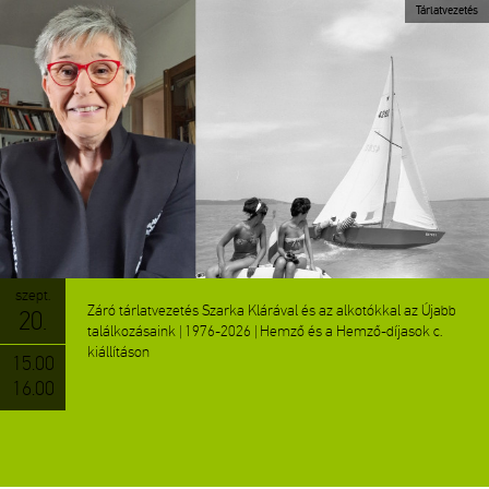
Tárlatvezetés
szept.
Záró tárlatvezetés Szarka Klárával és az alkotókkal az Újabb
20.
találkozásaink | 1976-2026 | Hemző és a Hemző-díjasok c.
kiállításon
15.00
16.00