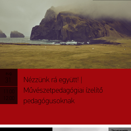
aug.
Nézzünk rá együtt! |
31.
Művészetpedagógiai ízelítő
11.00
12.00
pedagógusoknak
Tárlatvezetés