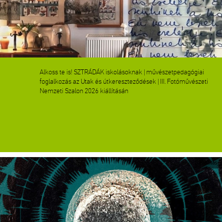
Alkoss te is! SZTRÁDÁK iskolásoknak | művészetpedagógiai
foglalkozás az Utak és útkereszteződések | III. Fotóművészeti
Nemzeti Szalon 2026 kiállításán
Kiállítás