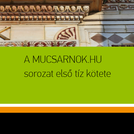
A MUCSARNOK.HU
sorozat első tíz kötete