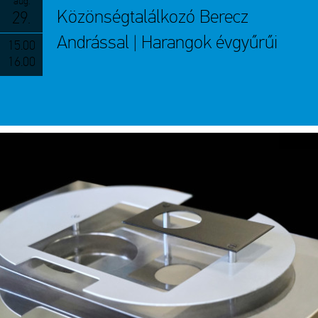
aug.
Közönségtalálkozó Berecz
29.
Andrással | Harangok évgyűrűi
15.00
16.00
Kiállítás