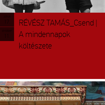
július
RÉVÉSZ TAMÁS_Csend |
17.
október
A mindennapok
11.
költészete
Aktuális