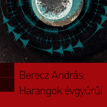
július
Berecz András:
10.
aug.
30.
Harangok évgyűrűi