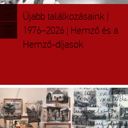
június
Újabb találkozásaink |
19.
szept.
1976–2026 | Hemző és a
20.
Hemző-díjasok
Aktuális