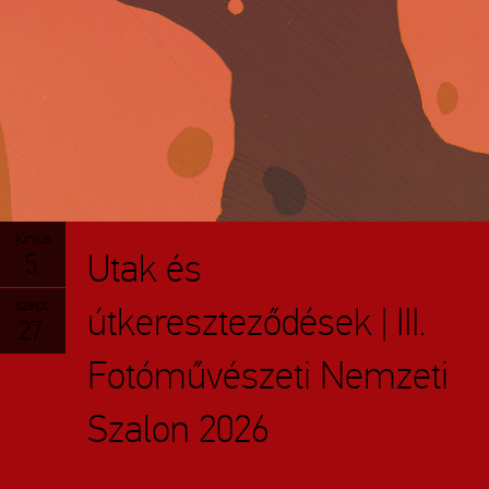
június
Utak és
5.
szept.
útkereszteződések | III.
27.
Fotóművészeti Nemzeti
Szalon 2026