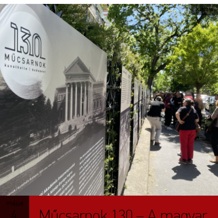
Kiállítás
május
Műcsarnok 130 – A magyar
4.