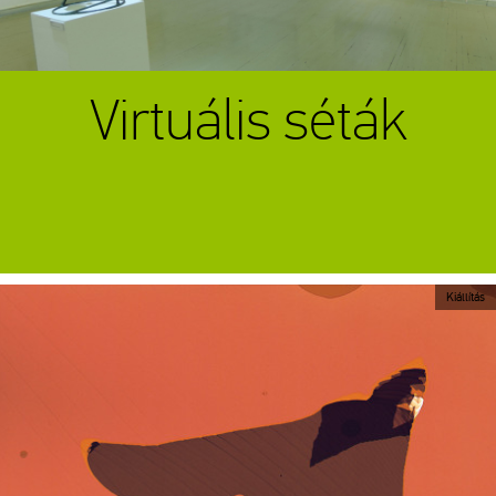
Virtuális séták
Kiállítás