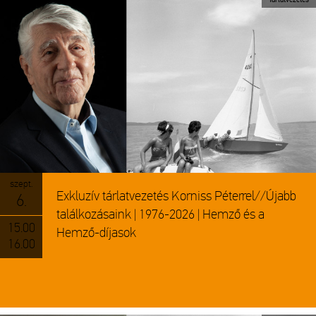
szept.
Exkluzív tárlatvezetés Korniss Péterrel//Újabb
6.
találkozásaink | 1976-2026 | Hemző és a
15.00
Hemző-díjasok
16.00