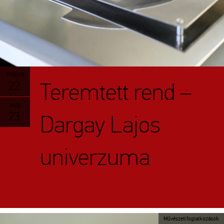
május
Teremtett rend –
22.
aug.
23.
Dargay Lajos
univerzuma
Művészeti foglalkozások