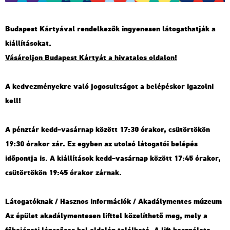
Budapest Kártyával rendelkezők ingyenesen látogathatják a
kiállításokat.
Vásároljon Budapest Kártyát a hivatalos oldalon!
A kedvezményekre való jogosultságot a belépéskor igazolni
kell!
A pénztár kedd–vasárnap között 17:30 órakor, csütörtökön
19:30 órakor zár. Ez egyben az utolsó látogatói belépés
időpontja is. A kiállítások kedd–vasárnap között 17:45 órakor,
csütörtökön 19:45 órakor zárnak.
Látogatóknak / Hasznos információk / Akadálymentes múzeum
Az épület akadálymentesen lifttel közelíthető meg, mely a