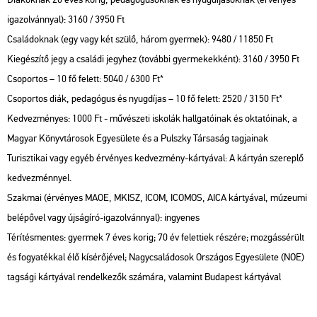
igazolvánnyal): 3160 / 3950 Ft
Családoknak (egy vagy két szülő, három gyermek): 9480 / 11850 Ft
Kiegészítő jegy a családi jegyhez (további gyermekekként): 3160 / 3950 Ft
Csoportos – 10 fő felett: 5040 / 6300 Ft*
Csoportos diák, pedagógus és nyugdíjas – 10 fő felett: 2520 / 3150 Ft*
Kedvezményes: 1000 Ft - művészeti iskolák hallgatóinak és oktatóinak, a
Magyar Könyvtárosok Egyesülete és a Pulszky Társaság tagjainak
Turisztikai vagy egyéb érvényes kedvezmény-kártyával: A kártyán szereplő
kedvezménnyel.
Szakmai (érvényes MAOE, MKISZ, ICOM, ICOMOS, AICA kártyával, múzeumi
belépővel vagy újságíró-igazolvánnyal): ingyenes
Térítésmentes: gyermek 7 éves korig; 70 év felettiek részére; mozgássérült
és fogyatékkal élő kísérőjével; Nagycsaládosok Országos Egyesülete (NOE)
tagsági kártyával rendelkezők számára, valamint Budapest kártyával