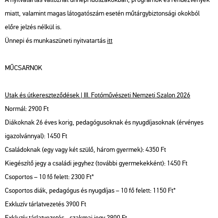
miatt, valamint magas látogatószám esetén műtárgybiztonsági okokból
előre jelzés nélkül is.
Ünnepi és munkaszüneti nyitvatartás
itt
MŰCSARNOK
Utak és útkereszteződések | III. Fotóművészeti Nemzeti Szalon 2026
Normál: 2900 Ft
Diákoknak 26 éves korig, pedagógusoknak és nyugdíjasoknak (érvényes
igazolvánnyal): 1450 Ft
Családoknak (egy vagy két szülő, három gyermek): 4350 Ft
Kiegészítő jegy a családi jegyhez (további gyermekekként): 1450 Ft
Csoportos – 10 fő felett: 2300 Ft*
Csoportos diák, pedagógus és nyugdíjas – 10 fő felett: 1150 Ft*
Exkluzív tárlatvezetés 3900 Ft
Exkluzív tárlatvezetés - szakmai jegy 2900 Ft