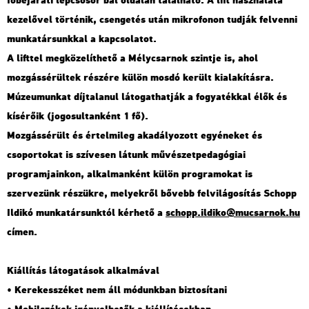
főbejárati lépcsősor bal oldalán található. A lift használata
kezelővel történik, csengetés után mikrofonon tudják felvenni
munkatársunkkal a kapcsolatot.
A lifttel megközelíthető a Mélycsarnok szintje is, ahol
mozgássérültek részére külön mosdó került kialakításra.
Múzeumunkat díjtalanul látogathatják a fogyatékkal élők és
kísérőik (jogosultanként 1 fő).
Mozgássérült és értelmileg akadályozott egyéneket és
csoportokat is szívesen látunk művészetpedagógiai
programjainkon, alkalmanként külön programokat is
szervezünk részükre, melyekről bővebb felvilágosítás Schopp
Ildikó munkatársunktól kérhető a
schopp.ildiko@mucsarnok.hu
címen.
Kiállítás látogatások alkalmával
• Kerekesszéket nem áll módunkban biztosítani