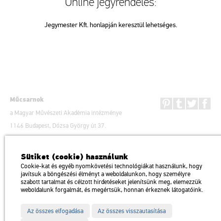
Online jegyrendelés:
Jegymester Kft. honlapján keresztül lehetséges.
Műcsarnok
a Magyar Művészeti Akadémia intézménye
1146 Budapest, Dózsa György út 37.
Megközelíthető: Millenniumi Földalatti Vasút – Hősök tere megálló
térkép
Trolibusz: 75, 79 / Autóbusz: 20, 30, 105
Sütiket (cookie) használunk
Impresszum
Sitemap
Adatvédelem
Cookie-kat és egyéb nyomkövetési technológiákat használunk, hogy
javítsuk a böngészési élményt a weboldalunkon, hogy személyre
szabott tartalmat és célzott hirdetéseket jelenítsünk meg, elemezzük
weboldalunk forgalmát, és megértsük, honnan érkeznek látogatóink.
Az összes elfogadása
Az összes visszautasítása