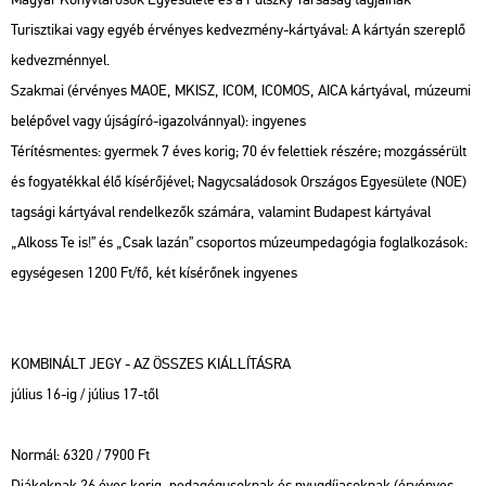
Turisztikai vagy egyéb érvényes kedvezmény-kártyával: A kártyán szereplő
kedvezménnyel.
Szakmai (érvényes MAOE, MKISZ, ICOM, ICOMOS, AICA kártyával, múzeumi
belépővel vagy újságíró-igazolvánnyal): ingyenes
Térítésmentes: gyermek 7 éves korig; 70 év felettiek részére; mozgássérült
és fogyatékkal élő kísérőjével; Nagycsaládosok Országos Egyesülete (NOE)
tagsági kártyával rendelkezők számára, valamint Budapest kártyával
„Alkoss Te is!” és „Csak lazán” csoportos múzeumpedagógia foglalkozások:
egységesen 1200 Ft/fő, két kísérőnek ingyenes
KOMBINÁLT JEGY - AZ ÖSSZES KIÁLLÍTÁSRA
július 16-ig / július 17-től
Normál: 6320 / 7900 Ft
Diákoknak 26 éves korig, pedagógusoknak és nyugdíjasoknak (érvényes