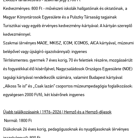
Kedvezményes: 800 Ft - művészeti iskolák hallgatóinak és oktatóinak, a
Magyar Könyvtárosok Egyesülete és a Pulszky Társaság tagjainak
Turisztikai vagy egyéb érvényes kedvezmény-kártyával: A kártyán szereplő
kedvezménnyel.
Szakmai (érvényes MAOE, MKISZ, ICOM, ICOMOS, AICA kártyával, múzeumi
belépővel vagy újságíró-igazolvánnyal): ingyenes
Térítésmentes: gyermek 7 éves korig; 70 év felettiek részére; mozgássérült
és fogyatékkal élő kísérőjével; Nagycsaládosok Országos Egyesülete (NOE)
tagsági kártyával rendelkezők számára, valamint Budapest kártyával
„Alkoss Te is!” és „Csak lazán” csoportos múzeumpedagógia foglalkozások:
egységesen 2000 Ft/fő, két kísérőnek ingyenes
Újabb találkozásaink | 1976–2026 | Hemző és a Hemző-díjasok
Normál: 1800 Ft
Diákoknak 26 éves korig, pedagógusoknak és nyugdíjasoknak (érvényes
igazolvánnyal): 900 Ft