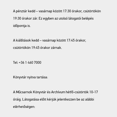
A pénztár kedd – vasárnap között 17:30 órakor, csütörtökön
19:30 órakor zár. Ez egyben az utolsó látogatói belépés
időpontja is.
A kiállítások kedd – vasárnap között 17:45 órakor,
csütörtökön 19:45 órakor zárnak.
Tel: +36 1 460 7000
Könyvtár nyitva tartása:
A Műcsarnok Könyvtár és Archívum hétfő-csütörtök 10-17
óráig. Látogatása előtt kérjük jelentkezzen be az alábbi
elérhetőségen: