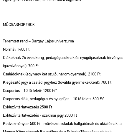
MŰCSARNOK#BOX
Teremtett rend – Dargay Lajos univerzuma
Normál: 1400 Ft
Diákoknak 26 éves korig, pedagógusoknak és nyugdíjasoknak (érvényes
igazolvánnyal): 700 Ft
Családoknak (egy vagy két szülő, három gyermek): 2100 Ft
Kiegészítő jegy a családi jegyhez (további gyermekekként): 700 Ft
Csoportos – 10 fő felett: 1200 Ft*
Csoportos diák, pedagógus és nyugdíjas – 10 fő felett: 600 Ft*
Exkluzív tárlatvezetés 2500 Ft
Exkluzív tárlatvezetés - szakmai jegy 2000 Ft
Kedvezményes: 500 Ft - művészeti iskolák hallgatóinak és oktatóinak, a
Magyar Könyvtárosok Egyesülete és a Pulszky Társaság tagjainak