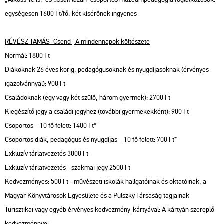
egységesen 1600 Ft/fő, két kísérőnek ingyenes
RÉVÉSZ TAMÁS_Csend | A mindennapok költészete
Normál: 1800 Ft
Diákoknak 26 éves korig, pedagógusoknak és nyugdíjasoknak (érvényes
igazolvánnyal): 900 Ft
Családoknak (egy vagy két szülő, három gyermek): 2700 Ft
Kiegészítő jegy a családi jegyhez (további gyermekekként): 900 Ft
Csoportos – 10 fő felett: 1400 Ft*
Csoportos diák, pedagógus és nyugdíjas – 10 fő felett: 700 Ft*
Exkluzív tárlatvezetés 3000 Ft
Exkluzív tárlatvezetés - szakmai jegy 2500 Ft
Kedvezményes: 500 Ft - művészeti iskolák hallgatóinak és oktatóinak, a
Magyar Könyvtárosok Egyesülete és a Pulszky Társaság tagjainak
Turisztikai vagy egyéb érvényes kedvezmény-kártyával: A kártyán szereplő
kedvezménnyel.