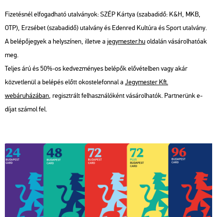
Fizetésnél elfogadható utalványok: SZÉP Kártya (szabadidő: K&H, MKB,
OTP), Erzsébet (szabadidő) utalvány és Edenred Kultúra és Sport utalvány.
A belépőjegyek a helyszínen, illetve a
jegymester.hu
oldalán vásárolhatóak
meg.
Teljes árú és 50%-os kedvezményes belépők elővételben vagy akár
közvetlenül a belépés előtt okostelefonnal a
Jegymester Kft.
webáruházában
, regisztrált felhasználóként vásárolhatók. Partnerünk e-
díjat számol fel.