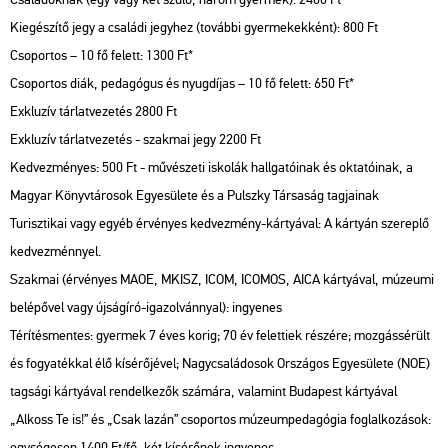
Kiegészítő jegy a családi jegyhez (további gyermekekként): 800 Ft
Csoportos – 10 fő felett: 1300 Ft*
Csoportos diák, pedagógus és nyugdíjas – 10 fő felett: 650 Ft*
Exkluzív tárlatvezetés 2800 Ft
Exkluzív tárlatvezetés - szakmai jegy 2200 Ft
Kedvezményes: 500 Ft - művészeti iskolák hallgatóinak és oktatóinak, a
Magyar Könyvtárosok Egyesülete és a Pulszky Társaság tagjainak
Turisztikai vagy egyéb érvényes kedvezmény-kártyával: A kártyán szereplő
kedvezménnyel.
Szakmai (érvényes MAOE, MKISZ, ICOM, ICOMOS, AICA kártyával, múzeumi
belépővel vagy újságíró-igazolvánnyal): ingyenes
Térítésmentes: gyermek 7 éves korig; 70 év felettiek részére; mozgássérült
és fogyatékkal élő kísérőjével; Nagycsaládosok Országos Egyesülete (NOE)
tagsági kártyával rendelkezők számára, valamint Budapest kártyával
„Alkoss Te is!” és „Csak lazán” csoportos múzeumpedagógia foglalkozások:
egységesen 1400 Ft/fő, két kísérőnek ingyenes