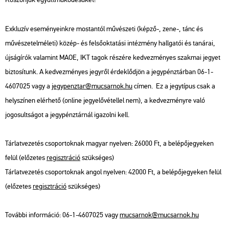
Exkluzív eseményeinkre mostantól művészeti (képző-, zene-, tánc és
művészetelméleti) közép- és felsőoktatási intézmény hallgatói és tanárai,
újságírók valamint MAOE, IKT tagok részére kedvezményes szakmai jegyet
biztosítunk. A kedvezményes jegyről érdeklődjön a jegypénztárban 06-1-
4607025 vagy a
jegypenztar@mucsarnok.hu
címen. Ez a jegytípus csak a
helyszínen elérhető (online jegyelővétellel nem), a kedvezményre való
jogosultságot a jegypénztárnál igazolni kell.
Tárlatvezetés csoportoknak magyar nyelven: 26000 Ft, a belépőjegyeken
felül (előzetes
regisztráció
szükséges)
Tárlatvezetés csoportoknak angol nyelven: 42000 Ft, a belépőjegyeken felül
(előzetes
regisztráció
szükséges)
További információ: 06-1-4607025 vagy
mucsarnok@mucsarnok.hu