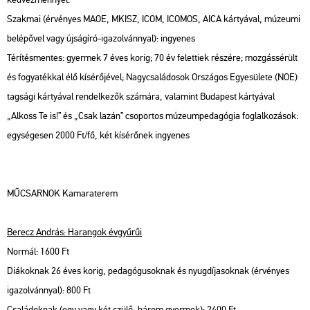
Szakmai (érvényes MAOE, MKISZ, ICOM, ICOMOS, AICA kártyával, múzeumi
belépővel vagy újságíró-igazolvánnyal): ingyenes
Térítésmentes: gyermek 7 éves korig; 70 év felettiek részére; mozgássérült
és fogyatékkal élő kísérőjével; Nagycsaládosok Országos Egyesülete (NOE)
tagsági kártyával rendelkezők számára, valamint Budapest kártyával
„Alkoss Te is!” és „Csak lazán” csoportos múzeumpedagógia foglalkozások:
egységesen 2000 Ft/fő, két kísérőnek ingyenes
MŰCSARNOK Kamaraterem
Berecz András: Harangok évgyűrűi
Normál: 1600 Ft
Diákoknak 26 éves korig, pedagógusoknak és nyugdíjasoknak (érvényes
igazolvánnyal): 800 Ft
Családoknak (egy vagy két szülő, három gyermek): 2400 Ft