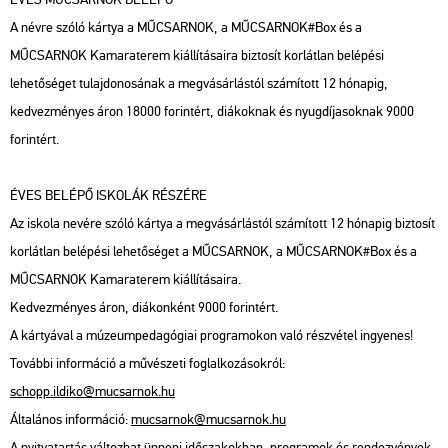
A névre szóló kártya a MŰCSARNOK, a MŰCSARNOK#Box és a
MŰCSARNOK Kamaraterem kiállításaira biztosít korlátlan belépési
lehetőséget tulajdonosának a megvásárlástól számított 12 hónapig,
kedvezményes áron 18000 forintért, diákoknak és nyugdíjasoknak 9000
forintért.
ÉVES BELÉPŐ ISKOLÁK RÉSZÉRE
Az iskola nevére szóló kártya a megvásárlástól számított 12 hónapig biztosít
korlátlan belépési lehetőséget a MŰCSARNOK, a MŰCSARNOK#Box és a
MŰCSARNOK Kamaraterem kiállításaira.
Kedvezményes áron, diákonként 9000 forintért.
A kártyával a múzeumpedagógiai programokon való részvétel ingyenes!
További információ a művészeti foglalkozásokról:
schopp.ildiko@mucsarnok.hu
Általános információ:
mucsarnok@mucsarnok.hu
A nyitvatartás változhat ünnepi időszakokban, programok és rendezvények