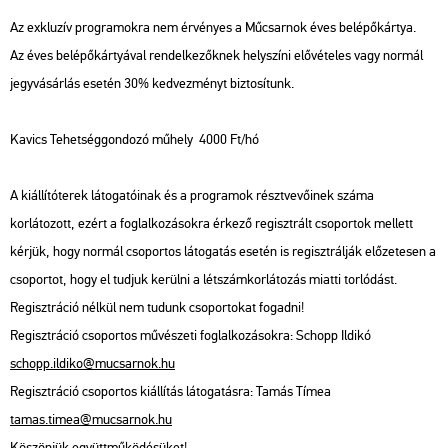
Az exkluzív programokra nem érvényes a Műcsarnok éves belépőkártya.
Az éves belépőkártyával rendelkezőknek helyszíni elővételes vagy normál
jegyvásárlás esetén 30% kedvezményt biztosítunk.
Kavics Tehetséggondozó műhely 4000 Ft/hó
A kiállítóterek látogatóinak és a programok résztvevőinek száma
korlátozott, ezért a foglalkozásokra érkező regisztrált csoportok mellett
kérjük, hogy normál csoportos látogatás esetén is regisztrálják előzetesen a
csoportot, hogy el tudjuk kerülni a létszámkorlátozás miatti torlódást.
Regisztráció nélkül nem tudunk csoportokat fogadni!
Regisztráció csoportos művészeti foglalkozásokra: Schopp Ildikó
schopp.ildiko@mucsarnok.hu
Regisztráció csoportos kiállítás látogatásra: Tamás Tímea
tamas.timea@mucsarnok.hu
Köszönjük együttműködésüket!