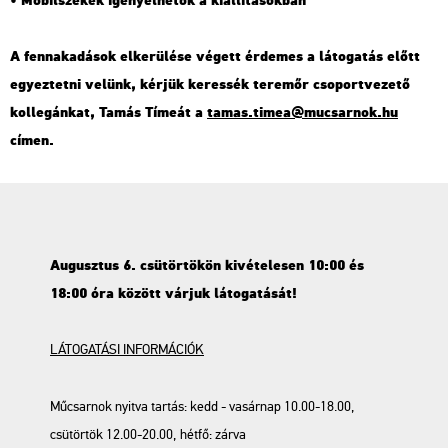
• Mobilszékek igényelhetők a kiállításokban
A fennakadások elkerülése végett érdemes a látogatás előtt
egyeztetni velünk, kérjük keressék teremőr csoportvezető
kollegánkat, Tamás Tímeát a
tamas.timea@mucsarnok.hu
címen.
Augusztus 6. csütörtökön kivételesen
10:00 és
18:00 óra között várjuk látogatását!
LÁTOGATÁSI INFORMÁCIÓK
Műcsarnok nyitva tartás: kedd - vasárnap 10.00-18.00,
csütörtök 12.00-20.00, hétfő: zárva