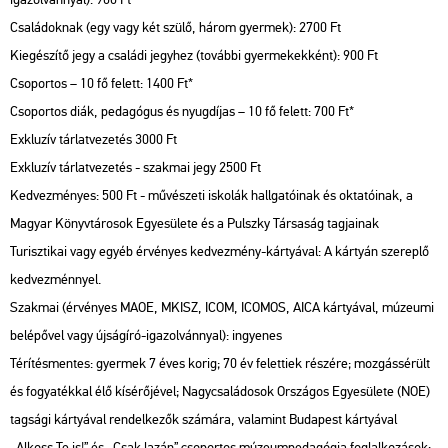
Családoknak (egy vagy két szülő, három gyermek): 2700 Ft
Kiegészítő jegy a családi jegyhez (további gyermekekként): 900 Ft
Csoportos – 10 fő felett: 1400 Ft*
Csoportos diák, pedagógus és nyugdíjas – 10 fő felett: 700 Ft*
Exkluzív tárlatvezetés 3000 Ft
Exkluzív tárlatvezetés - szakmai jegy 2500 Ft
Kedvezményes: 500 Ft - művészeti iskolák hallgatóinak és oktatóinak, a
Magyar Könyvtárosok Egyesülete és a Pulszky Társaság tagjainak
Turisztikai vagy egyéb érvényes kedvezmény-kártyával: A kártyán szereplő
kedvezménnyel.
Szakmai (érvényes MAOE, MKISZ, ICOM, ICOMOS, AICA kártyával, múzeumi
belépővel vagy újságíró-igazolvánnyal): ingyenes
Térítésmentes: gyermek 7 éves korig; 70 év felettiek részére; mozgássérült
és fogyatékkal élő kísérőjével; Nagycsaládosok Országos Egyesülete (NOE)
tagsági kártyával rendelkezők számára, valamint Budapest kártyával
„Alkoss Te is!” és „Csak lazán” csoportos múzeumpedagógia foglalkozások: