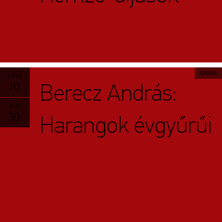
Kiállítás
július
Berecz András:
10.
aug.
30.
Harangok évgyűrűi