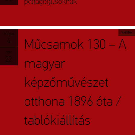
pedagógusoknak
Kiállítás
május
4.
Műcsarnok 130 – A
nov.
22.
magyar
képzőművészet
otthona 1896 óta /
tablókiállítás