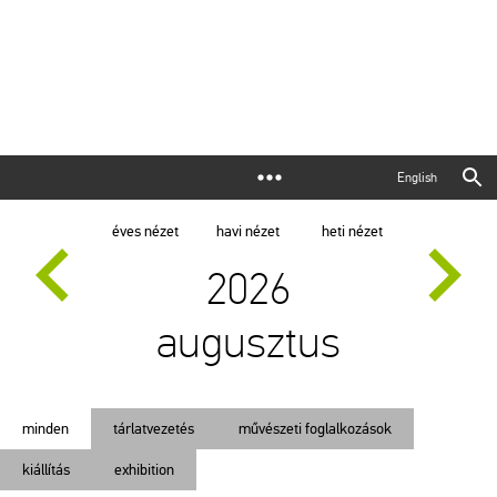
English
éves nézet
havi nézet
heti nézet
2026
augusztus
minden
tárlatvezetés
művészeti foglalkozások
kiállítás
exhibition