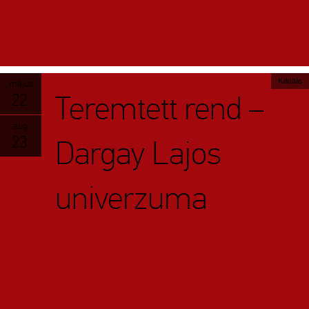
Kiállítás
május
Teremtett rend –
22.
aug.
23.
Dargay Lajos
univerzuma