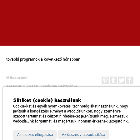
további programok a következő hónapban
Műcsarnok
a Magyar Művészeti Akadémia intézménye
1146 Budapest, Dózsa György út 37.
Sütiket (cookie) használunk
Megközelíthető: Millenniumi Földalatti Vasút – Hősök tere megálló
térkép
Cookie-kat és egyéb nyomkövetési technológiákat használunk, hogy
Trolibusz: 75, 79 / Autóbusz: 20, 30, 105
javítsuk a böngészési élményt a weboldalunkon, hogy személyre
szabott tartalmat és célzott hirdetéseket jelenítsünk meg, elemezzük
Impresszum
Sitemap
Adatvédelem
weboldalunk forgalmát, és megértsük, honnan érkeznek látogatóink.
Az összes elfogadása
Az összes visszautasítása