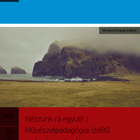
Művészeti foglalkozások
2026
Nézzünk rá együtt! |
Művészetpedagógiai ízelítő
aug.
31.