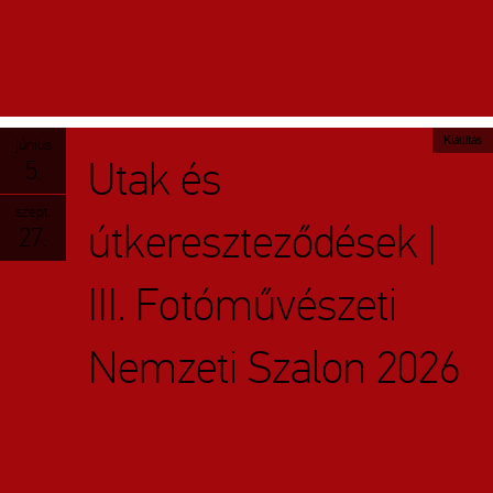
Kiállítás
június
Utak és
5.
szept.
útkereszteződések |
27.
III. Fotóművészeti
Nemzeti Szalon 2026