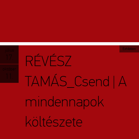
Exhibition
július
RÉVÉSZ
17.
október
11.
TAMÁS_Csend | A
mindennapok
költészete