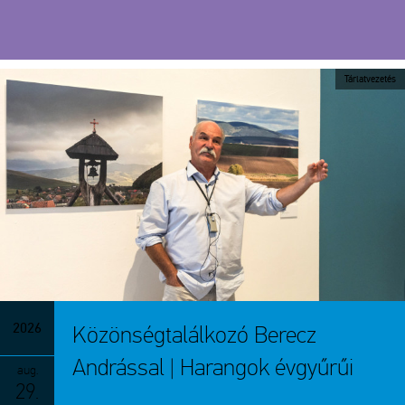
Tárlatvezetés
2026
Közönségtalálkozó Berecz
Andrással | Harangok évgyűrűi
aug.
29.