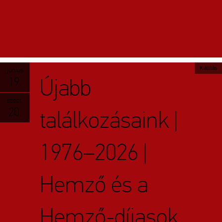
Kiállítás
június
Újabb
19.
szept.
20.
találkozásaink |
1976–2026 |
Hemző és a
Hemző-díjasok