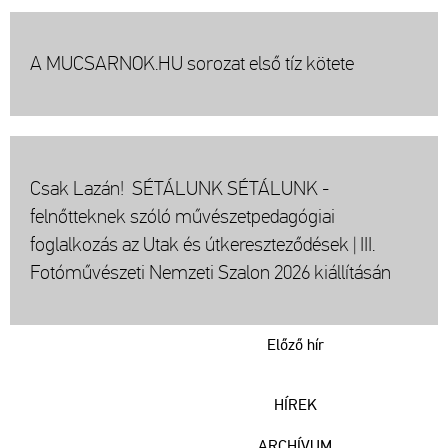
A MUCSARNOK.HU sorozat első tíz kötete
Csak Lazán! SÉTÁLUNK SÉTÁLUNK -
felnőtteknek szóló művészetpedagógiai
foglalkozás az Utak és útkereszteződések | III.
Fotóművészeti Nemzeti Szalon 2026 kiállításán
Előző hír
HÍREK
ARCHÍVUM