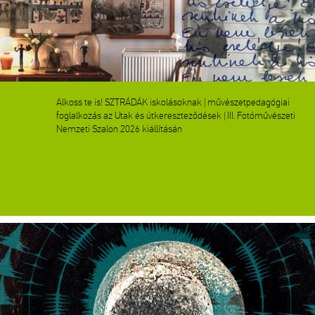
Alkoss te is! SZTRÁDÁK iskolásoknak | művészetpedagógiai
foglalkozás az Utak és útkereszteződések | III. Fotóművészeti
Nemzeti Szalon 2026 kiállításán
Kiállítás