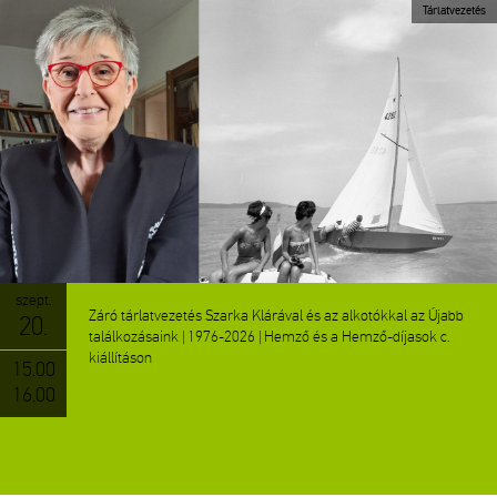
Tárlatvezetés
szept.
Záró tárlatvezetés Szarka Klárával és az alkotókkal az Újabb
20.
találkozásaink | 1976-2026 | Hemző és a Hemző-díjasok c.
kiállításon
15.00
16.00