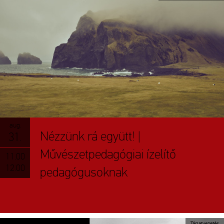
aug.
Nézzünk rá együtt! |
31.
Művészetpedagógiai ízelítő
11.00
12.00
pedagógusoknak
Tárlatvezetés