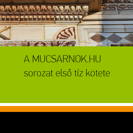
A MUCSARNOK.HU
sorozat első tíz kötete