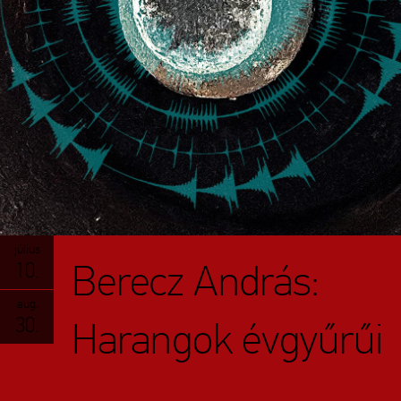
július
Berecz András:
10.
aug.
30.
Harangok évgyűrűi