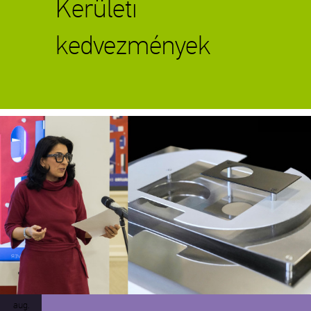
Kerületi
kedvezmények
Tárlatvezetés
aug.