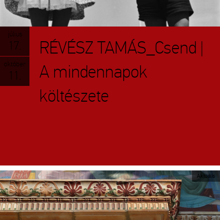
július
RÉVÉSZ TAMÁS_Csend |
17.
október
A mindennapok
11.
költészete
Aktuális