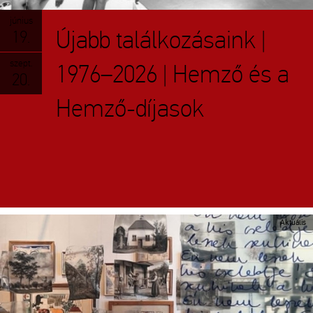
június
Újabb találkozásaink |
19.
szept.
1976–2026 | Hemző és a
20.
Hemző-díjasok
Aktuális