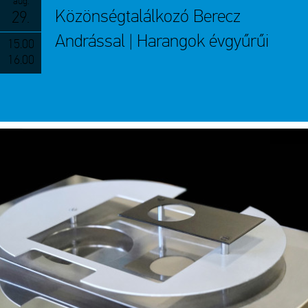
aug.
Közönségtalálkozó Berecz
29.
Andrással | Harangok évgyűrűi
15.00
16.00
Kiállítás