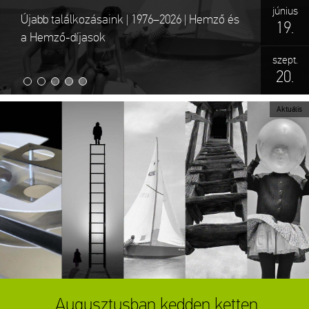
június
július
Újabb találkozásaink | 1976–2026 | Hemző és
RÉVÉSZ TAMÁS_Csend | A mindennapok
19.
17.
a Hemző-díjasok
költészete
október
szept.
20.
11.
Aktuális
Augusztusban kedden ketten