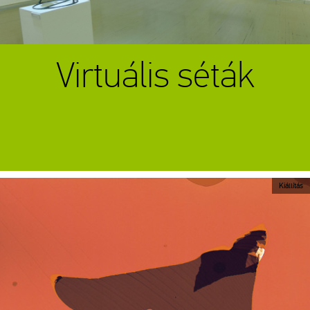
Virtuális séták
Kiállítás