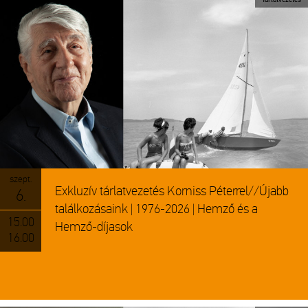
szept.
Exkluzív tárlatvezetés Korniss Péterrel//Újabb
6.
találkozásaink | 1976-2026 | Hemző és a
15.00
Hemző-díjasok
16.00