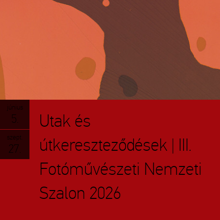
június
Utak és
5.
szept.
útkereszteződések | III.
27.
Fotóművészeti Nemzeti
Szalon 2026