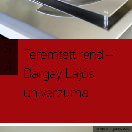
május
Teremtett rend –
22.
aug.
23.
Dargay Lajos
univerzuma
Művészeti foglalkozások