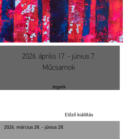
2026. április 17. - június 7.
Műcsarnok
Jegyek
Előző kiállítás
2026. március 28. - június 28.