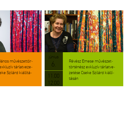
jú­ni­us
János mű­vé­szet­tör­
Ré­vész Emese mű­vé­szet­
6.
xk­lu­zív tár­lat­ve­ze­
tör­té­nész exk­lu­zív tár­lat­ve­
ke Szi­lárd ki­ál­lí­tá­
ze­té­se Cseke Szi­lárd ki­ál­lí­
11.00
tá­sán
12.00