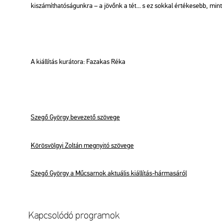
ki­szá­mít­ha­tó­sá­gunk­ra – a jö­vőnk a tét... s ez sok­kal ér­té­ke­sebb, min
A ki­ál­lí­tás ku­rá­to­ra: Fa­za­kas Réka
Szegő György be­ve­ze­tő szö­ve­ge
Kö­rös­völ­gyi Zol­tán meg­nyi­tó szö­ve­ge
Szegő György a Mű­csar­nok ak­tu­á­lis ki­ál­lí­tás-hár­ma­sá­ról
Kap­cso­ló­dó prog­ra­mok