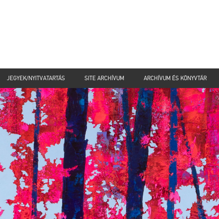
JEGYEK/NYITVATARTÁS
SITE ARCHÍVUM
ARCHÍVUM ÉS KÖNYVTÁR