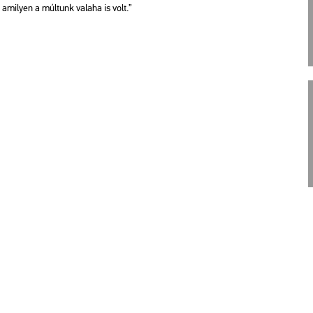
t ami­lyen a múl­tunk va­la­ha is volt.”