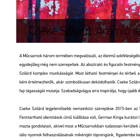
Cseke Szilárd: Áramló je
A Mű­csar­nok három ter­mé­ben meg­va­ló­su­ló, az élet­mű sok­fé­le­sé­gé­be 
egy­ide­jű­leg még nem sze­re­pel­tek. Az abszt­rakt és fi­gu­ra­tív fest­mé­nyek,
Szi­lárd komp­lex mun­kás­sá­gát. Most lát­ha­tó fest­mé­nyei és tér­be­li al­ko
ként ér­tel­mez­he­tők, akár szim­bo­li­ku­san de­kó­dol­ha­tók. Cseke Szi­lá
fa­ji tá­gas­sá­gát mu­tat­ja. Sza­bad­ság­vá­gya arra ins­pi­rál­ja, hogy újabb
Cseke Szi­lárd leg­je­len­tő­sebb nem­zet­kö­zi sze­rep­lé­se 2015-ben az 56.
Fenn­tart­ha­tó iden­ti­tá­sok című ki­ál­lí­tá­sa volt, Ger­man Kinga ku­rá­to­ri 
maz­ta gon­do­la­ta­it, aki­vel most a Mű­csar­nok­ban tu­da­to­san ke­rül­tek 
tá­lis nyo­mok fel­hasz­ná­lá­sá­nak mi­ként­jén töp­ren­günk, fi­gye­lem­be