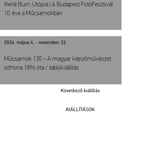
René Burri: Utópia | A Budapest FotóFesztivál
10. éve a Műcsarnokban
2026. május 4. - november 22.
Műcsarnok 130 – A magyar képzőművészet
otthona 1896 óta / tablókiállítás
Következő kiállítás
KIÁLLÍTÁSOK