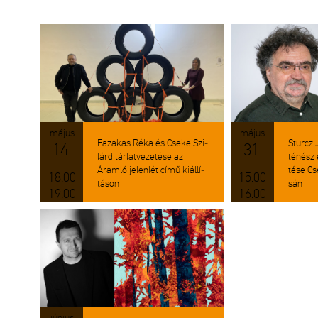
május
május
Fa­za­kas Réka és Cseke Szi­
Sturcz 
14.
31.
lárd tár­lat­ve­ze­té­se az
té­nész e
Áram­ló je­len­lét című ki­ál­lí­
té­se Cse
18.00
15.00
tá­son
sán
19.00
16.00
jú­ni­us