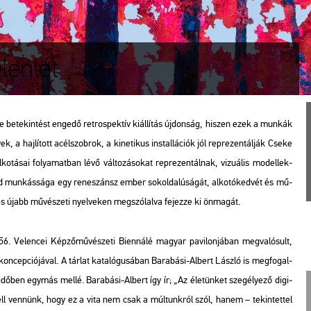
lenlét
be­te­kin­tést en­ge­dő ret­ros­pek­tív ki­ál­lí­tás új­don­ság, hi­szen ezek a mun­kák
 a haj­lí­tott acél­szob­rok, a ki­ne­ti­kus ins­tal­lá­ci­ók jól rep­re­zen­tál­ják Cseke
­tá­sai fo­lya­mat­ban lévő vál­to­zá­so­kat rep­re­zen­tál­nak, vi­zu­á­lis mo­del­lek­
rd mun­kás­sá­ga egy re­ne­szánsz ember sok­ol­da­lú­sá­gát, al­ko­tó­ked­vét és mű­
 és újabb mű­vé­sze­ti nyel­ve­ken meg­szó­lal­va fe­jez­ze ki ön­ma­gát.
 Ve­len­cei Kép­ző­mű­vé­sze­ti Bi­en­ná­lé ma­gyar pa­vi­lon­já­ban meg­va­ló­sult,
kon­cep­ci­ó­já­val. A tár­lat ka­ta­ló­gu­sá­ban Ba­ra­bá­si-Al­bert Lász­ló is meg­fo­gal­
idő­ben egy­más mellé. Ba­ra­bá­si-Al­bert így ír; „Az éle­tün­ket sze­gé­lye­ző di­gi­
 kell ven­nünk, hogy ez a vita nem csak a múl­tunk­ról szól, hanem – te­kin­tet­tel