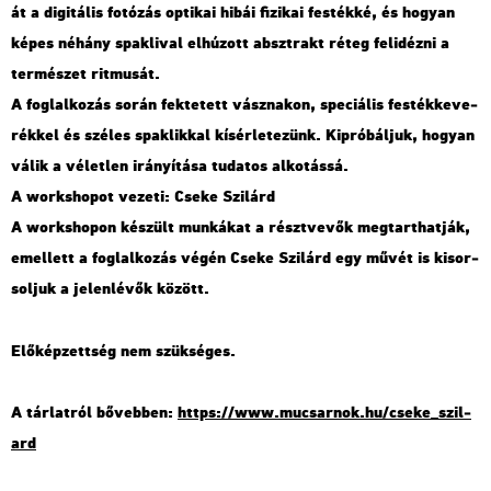
át a di­gi­tá­lis fo­tó­zás op­ti­kai hibái fi­zi­kai fes­ték­ké, és ho­gyan
képes né­hány spak­li­val el­hú­zott abszt­rakt réteg fel­idéz­ni a
ter­mé­szet rit­mu­sát.
A fog­lal­ko­zás során fek­te­tett vász­na­kon, spe­ci­á­lis fes­ték­ke­ve­
rék­kel és szé­les spak­lik­kal kí­sér­le­te­zünk. Ki­pró­bál­juk, ho­gyan
válik a vé­let­len irá­nyí­tá­sa tu­da­tos al­ko­tás­sá.
A work­sho­pot ve­ze­ti: Cseke Szi­lárd
A work­sho­pon ké­szült mun­ká­kat a részt­ve­vők meg­tart­hat­ják,
emel­lett a fog­lal­ko­zás végén Cseke Szi­lárd egy művét is ki­sor­
sol­juk a je­len­lé­vők kö­zött.
Elő­kép­zett­ség nem szük­sé­ges.
A tár­lat­ról bő­veb­ben:
https://​www.​mu­csar­nok.​hu/​cseke_​szil­
ard