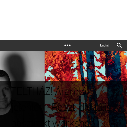
English
TELTHÁZ! Áramló
jelenlét – Poszt-digitális
absztrakt workshop