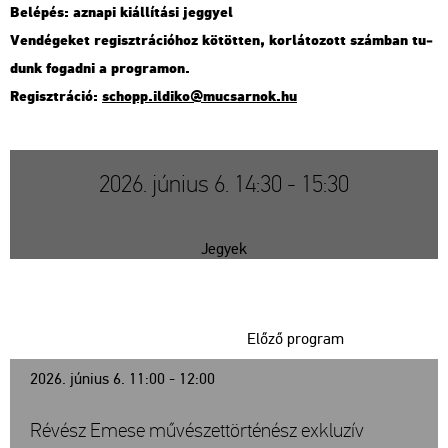
Be­lé­pés: az­na­pi ki­ál­lí­tá­si jeggyel
Ven­dé­ge­ket re­giszt­rá­ci­ó­hoz kö­töt­ten, kor­lá­to­zott szám­ban tu­
dunk fo­gad­ni a prog­ra­mon.
Re­giszt­rá­ció:
schopp.​il­di­ko@​mu­csar­nok.​hu
2026. június 6. 14:30 - 15:30
Jegyek
Előző program
2026. június 6. 11:00 - 12:00
Révész Emese művészettörténész exkluzív