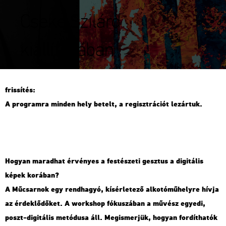
Cseke Szilárd
kiállításában
fris­sí­tés:
A prog­ram­ra min­den hely be­telt, a re­giszt­rá­ci­ót le­zár­tuk.
Ho­gyan ma­rad­hat ér­vé­nyes a fes­té­sze­ti gesz­tus a di­gi­tá­lis
képek ko­rá­ban?
A Mű­csar­nok egy rend­ha­gyó, kí­sér­le­te­ző al­ko­tó­mű­hely­re hívja
az ér­dek­lő­dő­ket. A work­shop fó­ku­szá­ban a mű­vész egye­di,
poszt-di­gi­tá­lis me­tó­du­sa áll. Meg­is­mer­jük, ho­gyan for­dít­ha­tók