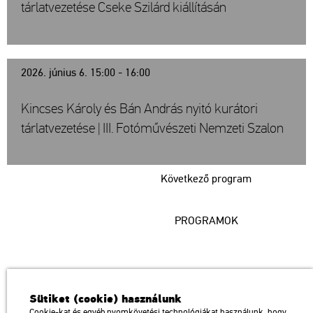
tárlatvezetése Cseke Szilárd kiállításán
2026. június 6. 15:00 - 16:00
Kincses Károly és Bán András nyitó kurátori
tárlatvezetése | III. Fotóművészeti Nemzeti Szalon
Következő program
PROGRAMOK
Műcsarnok
Sütiket (cookie) használunk
a Magyar Művészeti Akadémia intézménye
Cookie-kat és egyéb nyomkövetési technológiákat használunk, hogy