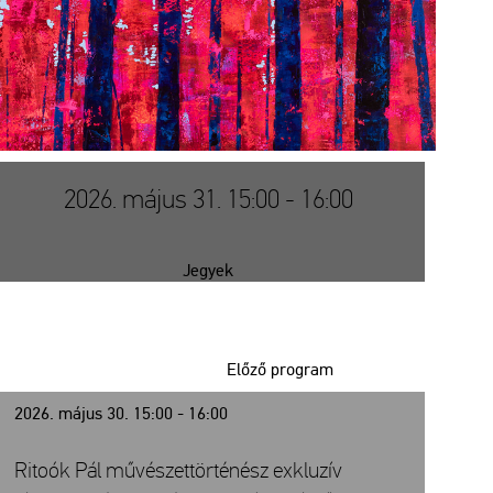
2026. május 31. 15:00 - 16:00
Jegyek
Előző program
2026. május 30. 15:00 - 16:00
Ritoók Pál művészettörténész exkluzív