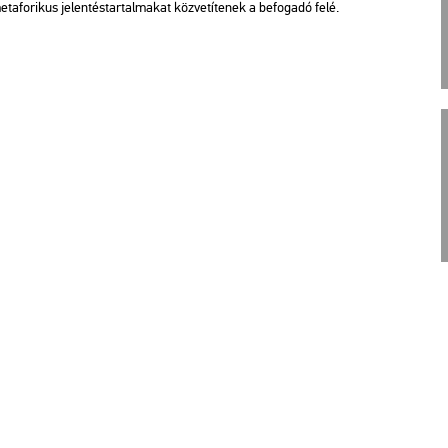
­ta­fo­ri­kus je­len­tés­tar­tal­ma­kat köz­ve­tí­te­nek a be­fo­ga­dó felé.