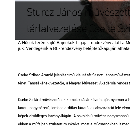
Sturcz János művészett
tárlatvezetése Cseke Szi
A Hősök terén zajló Baj­no­kok Li­gá­ja-ren­dez­vény alatt a Mű
juk. Ven­dé­ge­ink a BL-ren­dez­vény be­lép­te­tő­ka­pu­ján át­ha­l
Cseke Szi­lárd Áram­ló je­len­lét című ki­ál­lí­tá­sát Sturcz János mű­vé­szet
té­ne­ti Tan­szé­ké­nek ve­ze­tő­je, a Ma­gyar Mű­vé­sze­ti Aka­dé­mia ren­des t
Cseke Szi­lárd mű­vé­sze­té­nek komp­le­xi­tá­sát kö­vet­het­jük nyo­mon a há­r
ko­tott, nagy­mé­re­tű, lom­bos er­dő­ket lát­ta­tó, az abszt­rak­ció felé el­m
képek el­sőd­le­ges lát­vány­vi­lá­gán. A sok­ol­da­lú mű­vész nagy­sza­bá­sú in
ebben a mű­faj­ban szü­le­tett mun­ká­i­val most a Mű­csar­nok­ban is meg­is­m