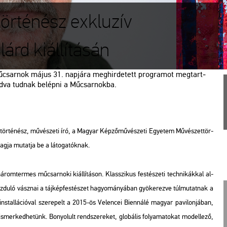
örténész exkluzív
lárd kiállításán
­csar­nok május 31. nap­já­ra meg­hir­de­tett prog­ra­mot meg­tart­
ad­va tud­nak be­lép­ni a Mű­csar­nok­ba.
­tör­té­nész, mű­vé­sze­ti író, a Ma­gyar Kép­ző­mű­vé­sze­ti Egye­tem Mű­vé­szet­tör­
agja mu­tat­ja be a lá­to­ga­tók­nak.
om­ter­mes mű­csar­no­ki ki­ál­lí­tá­son. Klasszi­kus fes­té­sze­ti tech­ni­kák­kal al­
oz­du­ló vász­nai a táj­kép­fes­té­szet ha­gyo­má­nyá­ban gyö­ke­rez­ve túl­mu­tat­nak a
s­tal­lá­ci­ó­val sze­re­pelt a 2015-ös Ve­len­cei Bi­en­ná­lé ma­gyar pa­vi­lon­já­ban,
er­ked­he­tünk. Bo­nyo­lult rend­sze­re­ket, glo­bá­lis fo­lya­ma­to­kat mo­del­le­ző,