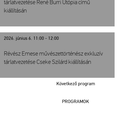
tárlatvezetése René Burri Utópia című
kiállításán
2026. június 6. 11:00 - 12:00
Révész Emese művészettörténész exkluzív
tárlatvezetése Cseke Szilárd kiállításán
Következő program
PROGRAMOK