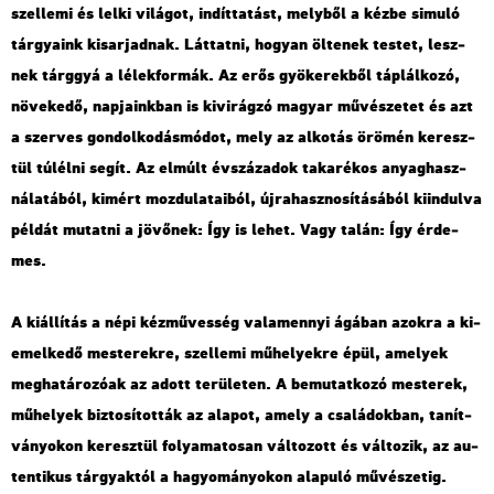
szel­le­mi és lelki vi­lá­got, in­dít­ta­tást, mely­ből a kézbe si­mu­ló
tár­gya­ink ki­sar­jad­nak. Lát­tat­ni, ho­gyan öl­te­nek tes­tet, lesz­
nek tárggyá a lé­lek­for­mák. Az erős gyö­ke­rek­ből táp­lál­ko­zó,
nö­ve­ke­dő, nap­ja­ink­ban is ki­vi­rág­zó ma­gyar mű­vé­sze­tet és azt
a szer­ves gon­dol­ko­dás­mó­dot, mely az al­ko­tás örö­mén ke­resz­
tül túl­él­ni segít. Az el­múlt év­szá­za­dok ta­ka­ré­kos anyag­hasz­
ná­la­tá­ból, ki­mért moz­du­la­ta­i­ból, új­ra­hasz­no­sí­tá­sá­ból ki­in­dul­va
pél­dát mu­tat­ni a jö­vő­nek: Így is lehet. Vagy talán: Így ér­de­
mes.
A ki­ál­lí­tás a népi kéz­mű­ves­ség va­la­mennyi ágá­ban azok­ra a ki­
emel­ke­dő mes­te­rek­re, szel­le­mi mű­he­lyek­re épül, ame­lyek
meg­ha­tá­ro­zó­ak az adott te­rü­le­ten. A be­mu­tat­ko­zó mes­te­rek,
mű­he­lyek biz­to­sí­tot­ták az ala­pot, amely a csa­lá­dok­ban, ta­nít­
vá­nyo­kon ke­resz­tül fo­lya­ma­to­san vál­to­zott és vál­to­zik, az au­
ten­ti­kus tár­gyak­tól a ha­gyo­má­nyo­kon ala­pu­ló mű­vé­sze­tig.