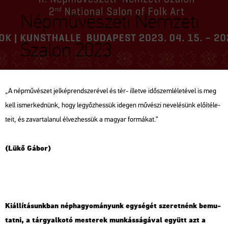
Népművészeti Nemzeti
Szalon 2023
„A nép­mű­vé­szet jel­kép­rend­sze­ré­vel és tér- il­let­ve idő­szem­lé­le­té­vel is meg
kell is­mer­ked­nünk, hogy le­győz­hes­sük ide­gen mű­vé­szi ne­ve­lé­sünk elő­íté­le­
te­it, és za­var­ta­la­nul él­vez­hes­sük a ma­gyar for­má­kat.”
(Lükő Gábor)
Ki­ál­lí­tá­sunk­ban nép­ha­gyo­má­nyunk egy­sé­gét sze­ret­nénk be­mu­
tat­ni, a tárgy­al­ko­tó mes­te­rek mun­kás­sá­gá­val együtt azt a