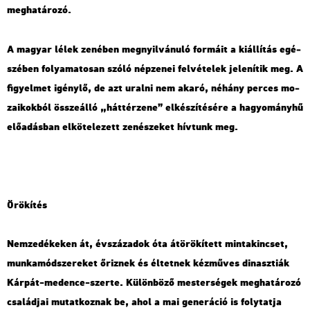
meg­ha­tá­ro­zó.
A ma­gyar lélek ze­né­ben meg­nyil­vá­nu­ló for­má­it a ki­ál­lí­tás egé­
szé­ben fo­lya­ma­to­san szóló nép­ze­nei fel­vé­te­lek je­le­ní­tik meg. A
fi­gyel­met igény­lő, de azt ural­ni nem akaró, né­hány per­ces mo­
za­i­kok­ból össze­ál­ló „hát­tér­ze­ne” el­ké­szí­té­sé­re a ha­gyo­mány­hű
elő­adás­ban el­kö­te­le­zett ze­né­sze­ket hív­tunk meg.
Örö­kí­tés
Nem­ze­dé­ke­ken át, év­szá­za­dok óta át­örö­kí­tett min­ta­kin­cset,
mun­ka­mód­sze­re­ket őriz­nek és él­tet­nek kéz­mű­ves di­nasz­ti­ák
Kár­pát-me­den­ce-szer­te. Kü­lön­bö­ző mes­ter­sé­gek meg­ha­tá­ro­zó
csa­lád­jai mu­tat­koz­nak be, ahol a mai ge­ne­rá­ció is foly­tat­ja