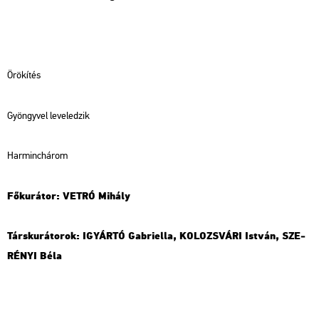
Örö­kí­tés
Gyöngy­vel le­ve­le­dzik
Har­minc­há­rom
Fő­ku­rá­tor: VETRÓ Mi­hály
Társ­ku­rá­to­rok: IGYÁR­TÓ Gab­ri­el­la, KO­LOZS­VÁ­RI Ist­ván, SZE­
RÉ­NYI Béla