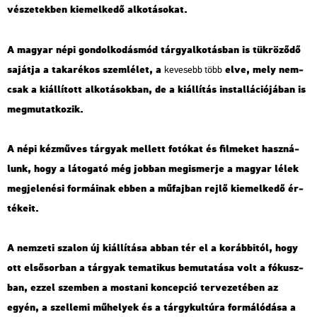
vé­sze­tek­ben ki­emel­ke­dő al­ko­tá­so­kat.
A ma­gyar népi gon­dol­ko­dás­mód tárgy­al­ko­tás­ban is tük­rö­ző­dő
sa­ját­ja a ta­ka­ré­kos szem­lé­let, a
elve, mely nem­
ke­ve­sebb több
csak a ki­ál­lí­tott al­ko­tá­sok­ban, de a ki­ál­lí­tás ins­tal­lá­ci­ó­já­ban is
meg­mu­tat­ko­zik.
A népi kéz­mű­ves tár­gyak mel­lett fo­tó­kat és fil­me­ket hasz­ná­
lunk, hogy a lá­to­ga­tó még job­ban meg­is­mer­je a ma­gyar lélek
meg­je­le­né­si for­má­i­nak ebben a mű­faj­ban rejlő ki­emel­ke­dő ér­
té­ke­it.
A nem­ze­ti sza­lon új ki­ál­lí­tá­sa abban tér el a ko­ráb­bi­tól, hogy
ott el­ső­sor­ban a tár­gyak te­ma­ti­kus be­mu­ta­tá­sa volt a fó­kusz­
ban, ezzel szem­ben a mos­ta­ni kon­cep­ció ter­ve­ze­té­ben az
egyén, a szel­le­mi mű­he­lyek és a tárgy­kul­tú­ra for­má­ló­dá­sa a