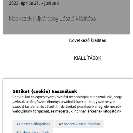
2023. április 21. - június 4.
Napkezek | Ujvárossy László kiállítása
Következő kiállítás
KIÁLLÍTÁSOK
Műcsarnok
Sütiket (cookie) használunk
a Magyar Művészeti Akadémia intézménye
Cookie-kat és egyéb nyomkövetési technológiákat használunk, hogy
javítsuk a böngészési élményt a weboldalunkon, hogy személyre
1146 Budapest, Dózsa György út 37.
szabott tartalmat és célzott hirdetéseket jelenítsünk meg, elemezzük
Megközelíthető: Millenniumi Földalatti Vasút – Hősök tere megálló
térkép
weboldalunk forgalmát, és megértsük, honnan érkeznek látogatóink.
Trolibusz: 75, 79 / Autóbusz: 20, 30, 105
Az összes elfogadása
Az összes visszautasítása
Impresszum
Sitemap
Adatvédelem
Részletes beállítások