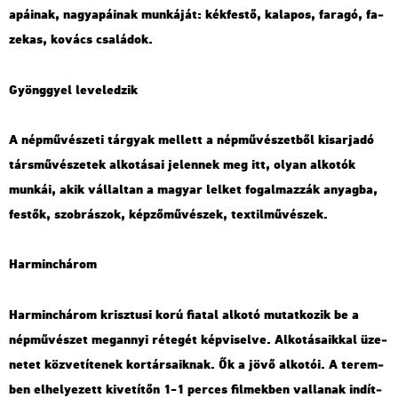
apá­i­nak, nagy­apá­i­nak mun­ká­ját: kék­fes­tő, ka­la­pos, fa­ra­gó, fa­
ze­kas, ko­vács csa­lá­dok.
Gyönggyel le­ve­le­dzik
A nép­mű­vé­sze­ti tár­gyak mel­lett a nép­mű­vé­szet­ből ki­sar­ja­dó
társ­mű­vé­sze­tek al­ko­tá­sai je­len­nek meg itt, olyan al­ko­tók
mun­kái, akik vál­lal­tan a ma­gyar lel­ket fo­gal­maz­zák anyag­ba,
fes­tők, szob­rá­szok, kép­ző­mű­vé­szek, tex­til­mű­vé­szek.
Har­minc­há­rom
Har­minc­há­rom krisz­tu­si korú fi­a­tal al­ko­tó mu­tat­ko­zik be a
nép­mű­vé­szet meg­annyi ré­te­gét kép­vi­sel­ve. Al­ko­tá­sa­ik­kal üze­
ne­tet köz­ve­tí­te­nek kor­tár­sa­ik­nak. Ők a jövő al­ko­tói. A te­rem­
ben el­he­lye­zett ki­ve­tí­tőn 1-1 per­ces fil­mek­ben val­la­nak in­dít­