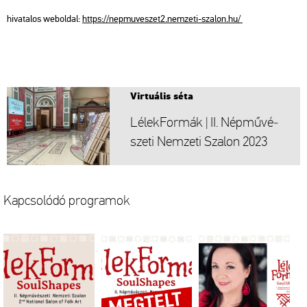
hi­va­ta­los web­ol­dal:
https://​nep​muve​szet​2.​nem­ze­ti-​sza­lon.​hu/
Vir­tu­á­lis séta
Lé­lek­For­mák | II. Nép­mű­vé­
sze­ti Nem­ze­ti Sza­lon 2023
Kap­cso­ló­dó prog­ra­mok