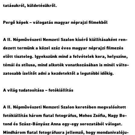
ta­tá­suk­ról, kül­de­té­sük­ről.
Pergő képek – vá­lo­ga­tás ma­gyar nép­raj­zi fil­mek­ből
A II. Nép­mű­vé­sze­ti Nem­ze­ti Sza­lon kí­sé­rő ki­ál­lí­tá­sa­ként ren­
de­zett ter­münk a közel száz éves ma­gyar nép­raj­zi fil­me­zés
előtt tisz­te­leg. Igyek­szünk mind a fel­vé­te­lek kora, hely­szí­ne,
témái és stí­lu­sa, mind al­ko­tók vo­nat­ko­zá­sá­ban is minél vál­to­
za­to­sabb íze­lí­tőt adni a kez­de­tek­től a leg­utób­bi idő­kig.
A világ tu­da­to­sí­tá­sa – fo­tó­ki­ál­lí­tás
A II. Nép­mű­vé­sze­ti Nem­ze­ti Sza­lon ke­re­té­ben meg­va­ló­sí­tott
fo­tó­ki­ál­lí­tás három fi­a­tal fo­tog­rá­fus, Mohos Zsó­fia, Nagy Bo­
tond és Szász-Bá­nyász Anna egy-egy so­ro­za­tá­ból vá­lo­gat.
Mind­há­rom fi­a­tal fo­tog­rá­fus­ra jel­lem­ző, hogy mon­da­ni­va­ló­ju­