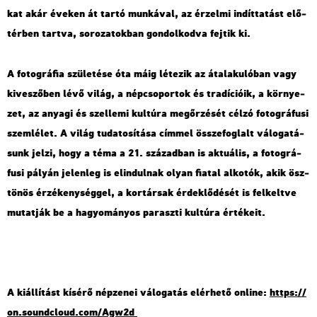
kat akár éve­ken át tartó mun­ká­val, az ér­zel­mi in­dít­ta­tást elő­
tér­ben tart­va, so­ro­za­tok­ban gon­dol­kod­va fej­tik ki.
A fo­tog­rá­fia szü­le­té­se óta máig lé­te­zik az át­ala­ku­ló­ban vagy
ki­ve­sző­ben lévő világ, a nép­cso­por­tok és tra­dí­ci­ó­ik, a kör­nye­
zet, az anya­gi és szel­le­mi kul­tú­ra meg­őr­zé­sét célzó fo­tog­rá­fu­si
szem­lé­let. A világ tu­da­to­sí­tá­sa cím­mel össze­fog­lalt vá­lo­ga­tá­
sunk jelzi, hogy a téma a 21. szá­zad­ban is ak­tu­á­lis, a fo­tog­rá­
fu­si pá­lyán je­len­leg is el­in­dul­nak olyan fi­a­tal al­ko­tók, akik ösz­
tö­nös ér­zé­keny­ség­gel, a kor­tár­sak ér­dek­lő­dé­sét is fel­kelt­ve
mu­tat­ják be a ha­gyo­má­nyos pa­rasz­ti kul­tú­ra ér­té­ke­it.
A ki­ál­lí­tást kí­sé­rő nép­ze­nei vá­lo­ga­tás el­ér­he­tő on­line:
https://​
on.​so­und­c­lo­ud.​com/​Agw2d