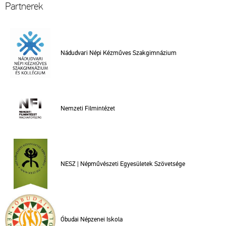
Part­ne­rek
Nád­ud­va­ri Népi Kéz­mű­ves Szak­gim­ná­zi­um
Nem­ze­ti Film­in­té­zet
NESZ | Nép­mű­vé­sze­ti Egye­sü­le­tek Szö­vet­sé­ge
Óbu­dai Nép­ze­nei Is­ko­la