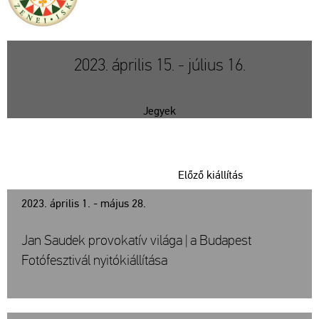
2023. április 15. - július 16.
Jegyek
Előző kiállítás
2023. április 1. - május 28.
Jan Saudek provokatív világa | a Budapest
Fotófesztivál nyitókiállítása