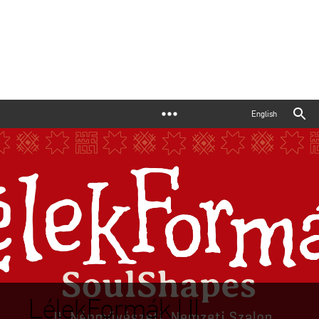
English
LélekFormák | II.