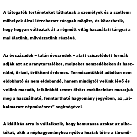
A lá­to­ga­tók tör­té­ne­te­ket lát­hat­nak a sze­mé­lyek és a szel­le­mi
mű­he­lyek által lét­re­ho­zott tár­gyak mö­gött, és kö­vet­he­tik,
hogy ho­gyan vál­toz­tak át a rég­múlt világ hasz­ná­la­ti tár­gyai a
mai éle­tünk, mű­vé­sze­tünk ré­szé­vé.
Az év­szá­za­dok – talán év­ez­re­dek – alatt csi­szo­ló­dott for­mák
adják azt az arany­tar­ta­lé­kot, me­lye­ket nem­ze­dé­ke­ken át hasz­
nál­ni, őriz­ni, örö­kí­te­ni ér­de­mes. Ter­mé­sze­tük­ből adó­dó­an nem
el­dob­ha­tó és nem el­do­ban­dó, hanem min­dig­től ve­lünk lévő és
ve­lünk ma­ra­dó, lel­künk­ből tes­tet öl­tött esz­kö­ze­in­ket mu­tat­juk
meg a hasz­nál­ha­tó, fenn­tart­ha­tó ha­gyo­mány je­gyé­ben, az „al­
kal­ma­zott nép­mű­vé­szet” se­gít­sé­gé­vel.
A ki­ál­lí­tás arra is vál­lal­ko­zik, hogy be­mu­tas­sa azo­kat az al­ko­
tó­kat, akik a nép­ha­gyo­mány­hoz nyúl­va hoz­tak létre a társ­mű­