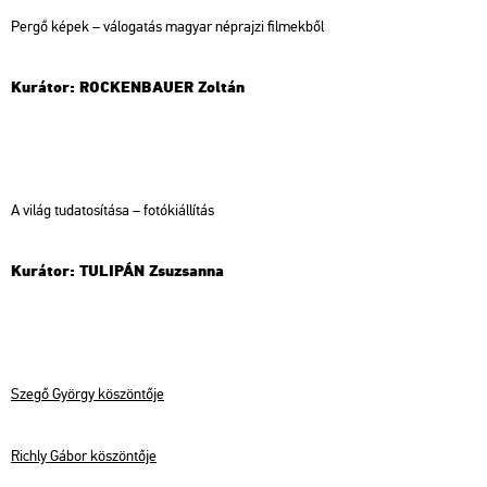
Pergő képek – vá­lo­ga­tás ma­gyar nép­raj­zi fil­mek­ből
Ku­rá­tor: ROCKEN­BA­U­ER Zol­tán
A világ tu­da­to­sí­tá­sa – fo­tó­ki­ál­lí­tás
Ku­rá­tor: TU­LI­PÁN Zsu­zsan­na
Szegő György kö­szön­tő­je
Richly Gábor kö­szön­tő­je