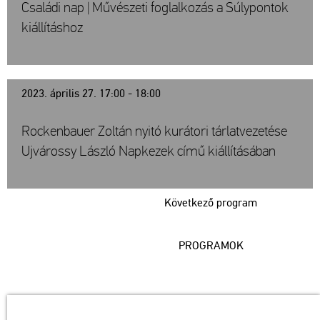
Családi nap | Művészeti foglalkozás a Súlypontok
kiállításhoz
2023. április 27. 17:00 - 18:00
Rockenbauer Zoltán nyitó kurátori tárlatvezetése
Ujvárossy László Napkezek című kiállításában
Következő program
PROGRAMOK
Műcsarnok