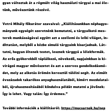
gyan vál­toz­tak át a rég­múlt világ hasz­ná­la­ti tár­gyai a mai éle­
tünk, mű­vé­sze­tünk ré­szé­vé.
Vetró Mi­hály fő­ku­rá­tor sza­va­i­val: „Ki­ál­lí­tá­sunk­ban nép­ha­gyo­
má­nyunk egy­sé­gét sze­ret­nénk be­mu­tat­ni, a tárgy­al­ko­tó mes­
te­rek mun­kás­sá­gá­val együtt azt a szel­le­mi és lelki vi­lá­got, in­
dít­ta­tást, mely­ből a kézbe si­mu­ló tár­gya­ink ki­sar­jad­nak. Lát­
tat­ni, ho­gyan öl­te­nek tes­tet, lesz­nek tárggyá a lé­lek­for­mák.
Az erős gyö­ke­rek­ből táp­lál­ko­zó, nö­ve­ke­dő, nap­ja­ink­ban is ki­
vi­rág­zó ma­gyar mű­vé­sze­tet és azt a szer­ves gon­dol­ko­dás­mó­
dot, mely az al­ko­tás örö­mén ke­resz­tül túl­él­ni segít. Az el­múlt
év­szá­za­dok ta­ka­ré­kos anyag­hasz­ná­la­tá­ból, ki­mért moz­du­la­ta­i­
ból, új­ra­hasz­no­sí­tá­sá­ból ki­in­dul­va pél­dát mu­tat­ni a jö­vő­nek:
Így is lehet. Vagy talán: Így ér­de­mes.”
To­váb­bi in­for­má­ci­ók a ki­ál­lí­tás­ról:
https://​mu­csar­nok.​hu/​nep​