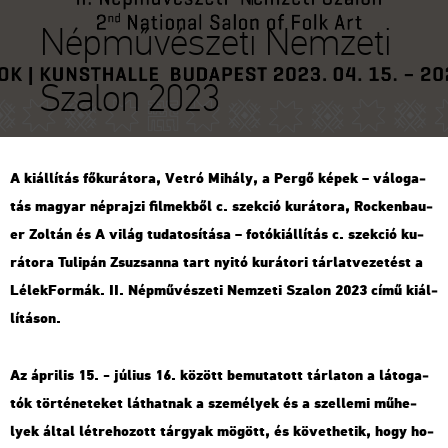
Népművészeti Nemzeti
Szalon 2023
A ki­ál­lí­tás fő­ku­rá­to­ra, Vetró Mi­hály, a Pergő képek – vá­lo­ga­
tás ma­gyar nép­raj­zi fil­mek­ből c. szek­ció ku­rá­to­ra, Rocken­ba­u­
er Zol­tán és A világ tu­da­to­sí­tá­sa – fo­tó­ki­ál­lí­tás c. szek­ció ku­
rá­to­ra Tu­li­pán Zsu­zsan­na tart nyitó ku­rá­to­ri tár­lat­ve­ze­tést a
Lé­lek­For­mák. II. Nép­mű­vé­sze­ti Nem­ze­ti Sza­lon 2023 című ki­ál­
lí­tá­son.
Az áp­ri­lis 15. - jú­li­us 16. kö­zött be­mu­ta­tott tár­la­ton a lá­to­ga­
tók tör­té­ne­te­ket lát­hat­nak a sze­mé­lyek és a szel­le­mi mű­he­
lyek által lét­re­ho­zott tár­gyak mö­gött, és kö­vet­he­tik, hogy ho­