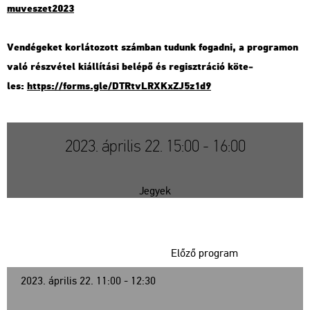
muve​szet​2023
Ven­dé­ge­ket kor­lá­to­zott szám­ban tu­dunk fo­gad­ni, a prog­ra­mon
való rész­vé­tel ki­ál­lí­tá­si be­lé­pő és re­giszt­rá­ció kö­te­
les:
https://​forms.​gle/​DTR​tvLR​XKxZ​J5z1​d9
2023. április 22. 15:00 - 16:00
Jegyek
Előző program
2023. április 22. 11:00 - 12:30