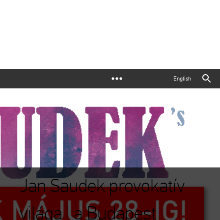
English
Jan Saudek provokatív
világa | a Budapest