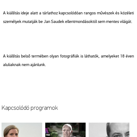
A ki­ál­lí­tás ideje alatt a tár­lat­hoz kap­cso­ló­dó­an ran­gos mű­vé­szek és köz­éle­ti
sze­mé­lyek mu­tat­ják be Jan Sa­udek el­lent­mon­dá­sok­tól sem men­tes vi­lá­gát.
A ki­ál­lí­tás belső ter­mé­ben olyan fo­tog­rá­fi­ák is lát­ha­tók, ame­lye­ket 18 éven
alu­li­ak­nak nem aján­lunk.
Kap­cso­ló­dó prog­ra­mok