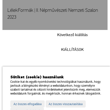
LélekFormák | II. Népművészeti Nemzeti Szalon
2023
Következő kiállítás
KIÁLLÍTÁSOK
Műcsarnok
Sütiket (cookie) használunk
a Magyar Művészeti Akadémia intézménye
Cookie-kat és egyéb nyomkövetési technológiákat használunk, hogy
javítsuk a böngészési élményt a weboldalunkon, hogy személyre
1146 Budapest, Dózsa György út 37.
szabott tartalmat és célzott hirdetéseket jelenítsünk meg, elemezzük
Megközelíthető: Millenniumi Földalatti Vasút – Hősök tere megálló
térkép
weboldalunk forgalmát, és megértsük, honnan érkeznek látogatóink.
Trolibusz: 75, 79 / Autóbusz: 20, 30, 105
Az összes elfogadása
Az összes visszautasítása
Impresszum
Sitemap
Adatvédelem