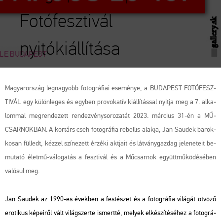
Fotófesztivál
nyitókiállítása
Ma­gyar­or­szág leg­na­gyobb fo­tog­rá­fi­ai ese­mé­nye, a BU­DA­PEST FO­TÓ­FESZ­
TI­VÁL egy kü­lön­le­ges és egy­ben pro­vo­ka­tív ki­ál­lí­tás­sal nyit­ja meg a 7. al­ka­
lom­mal meg­ren­de­zett ren­dez­vény­so­ro­za­tát 2023. már­ci­us 31-én a MŰ­
CSAR­NOK­BAN. A kor­társ cseh fo­tog­rá­fia re­bel­lis alak­ja, Jan Sa­udek ba­rok­
ko­san fül­ledt, kéz­zel szí­ne­zett ér­zé­ki akt­ja­it és lát­vány­gaz­dag je­le­ne­te­it be­
mu­ta­tó élet­mű-vá­lo­ga­tás a fesz­ti­vál és a Mű­csar­nok együtt­mű­kö­dé­sé­ben
va­ló­sul meg.
Jan Sa­udek az 1990-es évek­ben a fes­té­szet és a fo­tog­rá­fia vi­lá­gát öt­vö­ző
ero­ti­kus ké­pe­i­ről vált vi­lág­szer­te is­mert­té, me­lyek el­ké­szí­té­sé­hez a fo­tog­rá­