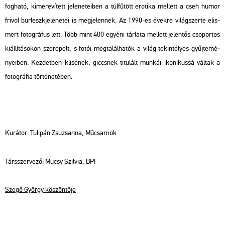
fog­ha­tó, ki­me­re­ví­tett je­le­ne­te­i­ben a túl­fű­tött ero­ti­ka mel­lett a cseh humor
fri­vol bur­leszk­je­le­ne­tei is meg­je­len­nek. Az 1990-es évek­re vi­lág­szer­te el­is­
mert fo­tog­rá­fus lett. Több mint 400 egyé­ni tár­la­ta mel­lett je­len­tős cso­por­tos
ki­ál­lí­tá­so­kon sze­re­pelt, s fotói meg­ta­lál­ha­tók a világ te­kin­té­lyes gyűj­te­mé­
nye­i­ben. Kez­det­ben kli­sé­nek, giccs­nek ti­tu­lált mun­kái iko­ni­kus­sá vál­tak a
fo­tog­rá­fia tör­té­ne­té­ben.
Ku­rá­tor: Tu­li­pán Zsu­zsan­na, Mű­csar­nok
Társ­szer­ve­ző: Mucsy Szil­via, BPF
Szegő György kö­szön­tő­je