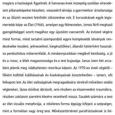
ma­gá­ra a ha­tó­sá­gok fi­gyel­mét. A hat­va­nas évek kö­ze­pé­ig szo­li­dan el­ren­de­
zett pil­la­nat­ké­pe­ket ké­szí­tett, vissza­té­rő té­má­ja a gyer­mek­kor ár­tat­lan­sá­ga
és az il­lú­zi­ót vesz­tett fel­nőtt­lét üt­köz­te­té­se volt. E kor­sza­ká­nak egyik leg­is­
mer­tebb képe az Élet (1966), ame­lyen egy fél­mez­te­len, izmos férfi meg­ha­tó
gyen­géd­ség­gel szo­rít ma­gá­hoz egy új­szü­lött cse­cse­mőt. Az év­ti­zed vé­gé­re
mind for­mai, mind tar­tal­mi szem­pont­ból egyre komp­le­xebb lát­vá­nyok ren­
de­zé­sé­be kez­dett, jel­me­zek­kel, ki­egé­szí­tők­kel, ál­lan­dó hát­tér­ként hasz­nál­
va pe­nész­fol­tos mű­te­rem­fa­lát. A mind­annyi­unk­ban meg­lé­vő ket­tős­ség, a jó
és a rossz, a lélek ma­gasz­tos­sá­ga és a test bu­ja­sá­ga Janus isten két ar­ca­
ként je­le­nik meg túl­dí­szí­tet­ten re­to­ri­kus ké­pe­in. Az 1970-es évek vé­gé­től –
fő­ként kül­föl­di ki­ál­lí­tá­sa­i­nak és ki­ad­vá­nya­i­nak kö­szön­he­tő­en – is­mert, sőt
fel­ka­pott lett. Az élet va­ló­sá­gá­nak meg­ra­ga­dá­sá­ra tö­rek­vő mű­ve­i­ben to­tá­lis
vég­le­te­ket, lázas ví­zi­ó­kat áb­rá­zolt, ami rész­ben az el­szen­ve­dett trau­mák­ra,
rész­ben zak­la­tott sze­rel­mi éle­té­re ve­zet­he­tő vissza. Sa­udek szá­má­ra a test
az élet vi­zu­á­lis me­ta­fo­rá­ja, a tö­ké­le­tes forma épp­úgy ki­fe­je­zi a szép­sé­get,
mint a for­mát­lan vagy öreg test. Mű­vé­szet­tör­té­ne­ti pa­ra­frá­zi­sok­nak is fel­