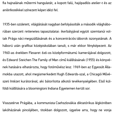
fia haj­na­lá­nak mű­ter­mi han­gu­la­tát, a ko­pott falú, ha­jó­pad­lós ate­li­er-t és az
ani­lin­fes­ték­kel szí­ne­zett képet idézi fel.
1935-ben szü­le­tett, vi­lág­lá­tá­sát nagy­ban be­fo­lyá­sol­ták a má­so­dik vi­lág­há­bo­
rú­ban szer­zett ret­te­ne­tes ta­pasz­ta­la­tai: iker­báty­já­val együtt szem­ta­núi vol­
tak Prága náci meg­szál­lá­sá­nak és a kon­cent­rá­ci­ós tá­bo­rok iszo­nya­tá­nak. A
há­bo­rú után gra­fi­kai kö­zép­is­ko­lá­ban ta­nult, s már ekkor fény­ké­pe­zett. Az
1960-as évek­ben Fle­xa­ret 6x6-os kö­zép­for­má­tu­mú ka­me­rá­já­val dol­go­zott,
és Ed­ward Ste­i­chen The Fa­mily of Man című ki­ál­lí­tá­sá­nak (1955) és köny­vé­
nek ha­tá­sá­ra el­ha­tá­roz­ta, hogy fo­tó­mű­vész lesz. 1969-ben az Egye­sült Ál­la­
mok­ba uta­zott, ahol meg­is­mer­ke­dett Hugh Ed­wards-szal, a Chi­ca­gói Mű­vé­
sze­ti In­té­zet ku­rá­to­rá­val, aki bá­to­rí­tot­ta al­ko­tói te­vé­keny­sé­gé­ben. Első kül­
föl­di ki­ál­lí­tá­sá­ra a blo­om­ing­to­ni In­dia­na Egye­te­men ke­rült sor.
Vissza­tér­ve Prá­gá­ba, a kom­mu­nis­ta Cseh­szlo­vá­kia dik­ta­tó­ri­kus lég­kö­ré­ben
la­kó­há­zá­nak pin­cé­jé­ben, ti­tok­ban dol­go­zott, ügyel­ve arra, hogy ne vonja