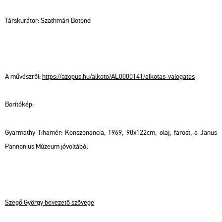
Társ­ku­rá­tor: Szath­má­ri Bo­tond
A mű­vész­ről:
https://​az­o­pus.​hu/​al­ko­to/​AL0000141/​al­ko­tas-​va­lo­ga­tas
Bo­rí­tó­kép:
Gyar­ma­thy Ti­ha­mér: Kon­szo­nan­cia, 1969, 90x122cm, olaj, fa­rost, a Janus
Pan­no­ni­us Mú­ze­um jó­vol­tá­ból
Szegő György be­ve­ze­tö szö­ve­ge