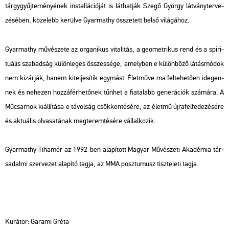
tárgy­gyűj­te­mé­nyé­nek ins­tal­lá­ci­ó­ját is lát­hat­ják Szegő György lát­vány­ter­ve­
zé­sé­ben, kö­ze­lebb ke­rül­ve Gyar­ma­thy össze­tett belső vi­lá­gá­hoz.
Gyar­ma­thy mű­vé­sze­te az or­ga­ni­kus vi­ta­li­tás, a geo­met­ri­kus rend és a spi­ri­
tu­á­lis sza­bad­ság kü­lön­le­ges összes­sé­ge, amely­ben e kü­lön­bö­ző lá­tás­mó­dok
nem ki­zár­ják, hanem ki­tel­je­sí­tik egy­mást. Élet­mű­ve ma fel­te­he­tő­en ide­gen­
nek és ne­he­zen hoz­zá­fér­he­tő­nek tűn­het a fi­a­ta­labb ge­ne­rá­ci­ók szá­má­ra. A
Mű­csar­nok ki­ál­lí­tá­sa e tá­vol­ság csök­ken­té­sé­re, az élet­mű új­ra­fel­fe­de­zé­sé­re
és ak­tu­á­lis ol­va­sa­tá­nak meg­te­rem­té­sé­re vál­lal­ko­zik.
Gyar­ma­thy Ti­ha­mér az 1992-ben ala­pí­tott Ma­gyar Mű­vé­sze­ti Aka­dé­mia tár­
sa­dal­mi szer­ve­zet ala­pí­tó tagja, az MMA posz­tu­musz tisz­te­le­ti tagja.
Ku­rá­tor: Ga­ra­mi Gréta