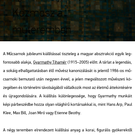
Kozmosz a
műteremben
A Mű­csar­nok ju­bi­le­u­mi ki­ál­lí­tás­sal tisz­te­leg a ma­gyar abszt­rak­ció egyik leg­
fon­to­sabb alak­ja,
Gyar­ma­thy Ti­ha­mér
(1915–2005) előtt. A tár­lat a le­gen­dás,
a so­ká­ig el­hall­gat­ta­tás­ban élő mű­vész ka­no­ni­zá­lá­sát is je­len­tő 1986-os mű­
csar­no­ki be­mu­ta­tó után negy­ven évvel, a jelen meg­vál­to­zott mű­vé­sze­ti kö­
ze­gé­ben és tör­té­nel­mi tá­vol­sá­gá­ból vál­lal­ko­zik most az élet­mű át­te­kin­té­sé­re
és új­ra­gon­do­lá­sá­ra. A ki­ál­lí­tás kü­lön­le­ges­sé­ge, hogy Gyar­ma­thy mun­ká­it
képi pár­be­széd­be hozza olyan vi­lág­hí­rű kor­tár­sak­kal is, mint Hans Arp, Paul
Klee, Max Bill, Joan Miró vagy Eti­en­ne Be­o­thy.
A négy te­rem­ben el­ren­de­zett ki­ál­lí­tá­si anyag a korai, fi­gu­rá­lis gyö­ke­rek­től