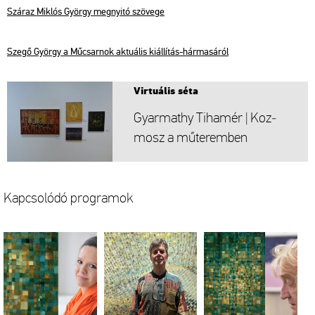
Szá­raz Mik­lós György meg­nyi­tó szö­ve­ge
Szegő György a Mű­csar­nok ak­tu­á­lis ki­ál­lí­tás-hár­ma­sá­ról
Vir­tu­á­lis séta
Gyar­ma­thy Ti­ha­mér | Koz­
mosz a mű­te­rem­ben
Kap­cso­ló­dó prog­ra­mok