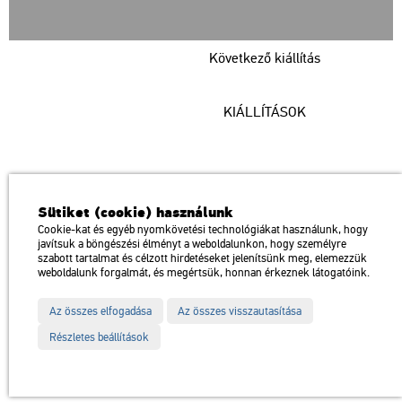
Következő kiállítás
KIÁLLÍTÁSOK
Műcsarnok
Sütiket (cookie) használunk
a Magyar Művészeti Akadémia intézménye
Cookie-kat és egyéb nyomkövetési technológiákat használunk, hogy
javítsuk a böngészési élményt a weboldalunkon, hogy személyre
1146 Budapest, Dózsa György út 37.
szabott tartalmat és célzott hirdetéseket jelenítsünk meg, elemezzük
Megközelíthető: Millenniumi Földalatti Vasút – Hősök tere megálló
térkép
weboldalunk forgalmát, és megértsük, honnan érkeznek látogatóink.
Trolibusz: 75, 79 / Autóbusz: 20, 30, 105
Az összes elfogadása
Az összes visszautasítása
Impresszum
Sitemap
Adatvédelem
Részletes beállítások