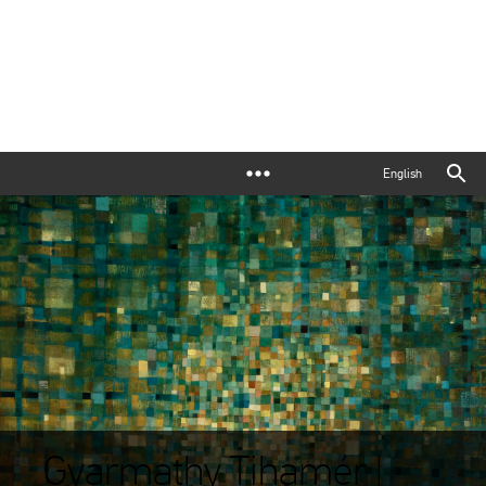
English
Gyarmathy Tihamér |