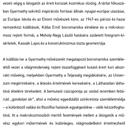
ve­ze­ti végig a lá­to­ga­tót az érett kor­szak koz­mi­kus ví­zi­ó­i­ig. A tár­lat fó­ku­szá­
ban Gyar­ma­thy sok­ré­tű ins­pi­rá­ci­ós for­rá­sai áll­nak: nyu­gat-eu­ró­pai uta­zá­sai,
az Eu­ró­pai Is­ko­la és az El­vont mű­vé­szek köre, az 1947-es pá­ri­zsi és hazai
nem­zet­kö­zi ki­ál­lí­tá­sok, Kál­lai Ernő bio­ro­man­ti­ka el­mé­le­te és a mik­ro­koz­
mosz rej­tett for­mái, a Mo­holy-Nagy Lász­ló ha­tá­sá­ra szü­le­tett fo­to­g­ram-kí­
sér­le­tek, Kas­sák Lajos és a konst­ruk­ti­viz­mus tisz­ta geo­met­ri­á­ja.
A ki­ál­lí­tás íve a Gyar­ma­thy mű­vé­sze­tét meg­ala­po­zó bio­ro­man­ti­ka szem­lé­le­
té­től vezet a vi­lág­min­den­ség rej­tett össze­füg­gé­se­it ku­ta­tó érett kori abszt­
rakt mű­ve­kig, me­lyek­ben Gyar­ma­thy a Tel­jes­ség meg­idé­zé­sé­re, az Uni­ver­
zum meg­érin­té­sé­re, a lé­te­zés ér­tel­mé­nek ke­re­sé­sé­re, a Lát­ha­tat­lan lát­ha­
tó­vá té­te­lé­re tö­re­ke­dett. A be­mu­ta­tó csúcs­pont­ja az utol­só te­rem­ben fel­tá­
ru­ló „gon­do­la­ti tér”, ahol a mű­vész egye­dül­ál­ló szink­retis­ta szem­lé­let­mód­ja
– a kü­lön­bö­ző val­lá­si és fi­lo­zó­fi­ai ha­tá­sok egy­sé­ge­sí­té­se – válik kéz­zel­fog­ha­
tó­vá. Itt a mak­ro­koz­mosz­ból me­rí­tő fest­mé­nyek mel­lett a lá­to­ga­tók a mű­
vész egy­ko­ri mű­ter­mé­nek és kü­lön­le­ges, vi­lág­mo­dell­ként ér­tel­mez­he­tő