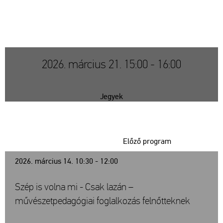
2026. március 21. 15:00 - 16:00
Jegyek
Előző program
2026. március 14. 10:30 - 12:00
Szép is volna mi - Csak lazán –
művészetpedagógiai foglalkozás felnőtteknek