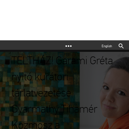
English
TELTHÁZ! Garami Gréta
nyitó kurátori
tárlatvezetése
Gyarmathy Tihamér
Kozmosz a