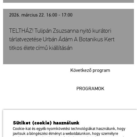
2026. március 22. 16:00 - 17:00
TELTHÁZ! Tulipán Zsuzsanna nyitó kurátori
tárlatvezetése Urbán Ádám A Botanikus Kert
titkos élete című kiállításán
Következő program
PROGRAMOK
Műcsarnok
Sütiket (cookie) használunk
a Magyar Művészeti Akadémia intézménye
Cookie-kat és egyéb nyomkövetési technológiákat használunk, hogy
javítsuk a böngészési élményt a weboldalunkon, hogy személyre
1146 Budapest, Dózsa György út 37.