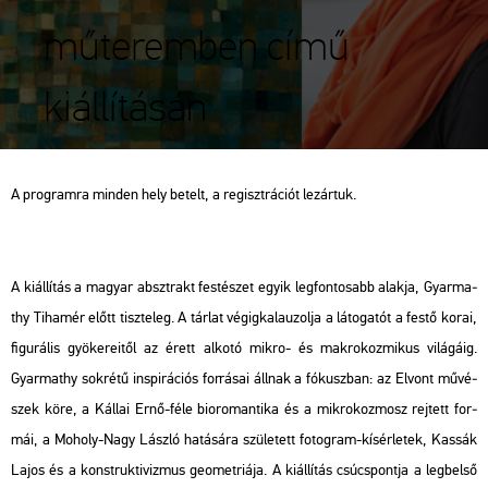
műteremben című
kiállításán
A prog­ram­ra min­den hely be­telt, a re­giszt­rá­ci­ót le­zár­tuk.
A ki­ál­lí­tás a ma­gyar abszt­rakt fes­té­szet egyik leg­fon­to­sabb alak­ja, Gyar­ma­
thy Ti­ha­mér előtt tisz­te­leg. A tár­lat vé­gig­ka­la­u­zol­ja a lá­to­ga­tót a festő korai,
fi­gu­rá­lis gyö­ke­re­i­től az érett al­ko­tó mikro- és mak­ro­koz­mi­kus vi­lá­gá­ig.
Gyar­ma­thy sok­ré­tű ins­pi­rá­ci­ós for­rá­sai áll­nak a fó­kusz­ban: az El­vont mű­vé­
szek köre, a Kál­lai Ernő-féle bio­ro­man­ti­ka és a mik­ro­koz­mosz rej­tett for­
mái, a Mo­holy-Nagy Lász­ló ha­tá­sá­ra szü­le­tett fo­to­g­ram-kí­sér­le­tek, Kas­sák
Lajos és a konst­ruk­ti­viz­mus geo­met­ri­á­ja. A ki­ál­lí­tás csúcs­pont­ja a leg­bel­ső