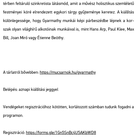
tér­ben fel­tá­ru­ló szink­retis­ta lá­tás­mód, amit a mű­vész ho­lisz­ti­kus szem­lé­le­tű
fest­mé­nyei köré el­ren­de­zett egy­ko­ri tárgy gyűj­te­mé­nye ke­re­tez. A ki­ál­lí­tás
kü­lön­le­ges­sé­ge, hogy Gyar­ma­thy mun­kái képi pár­be­széd­be lép­nek a kor­
szak olyan vi­lág­hí­rű al­ko­tó­i­nak mun­ká­i­val is, mint Hans Arp, Paul Klee, Max
Bill, Joan Miró vagy Éti­en­ne Be­ö­thy.
A tár­lat­ról bő­veb­ben:
https://​mu­csar­nok.​hu/​gyar­ma­thy
Be­lé­pés: az­na­pi ki­ál­lí­tá­si jeggyel
Ven­dé­ge­ket re­giszt­rá­ci­ó­hoz kö­töt­ten, kor­lá­to­zott szám­ban tu­dunk fo­gad­ni a
prog­ra­mon.
Re­giszt­rá­ció:
https://​forms.​gle/​1Gn​5SnB​c4U5​AKbW​D8