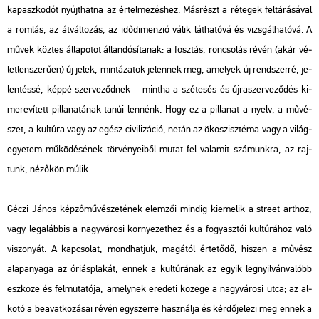
ka­pasz­ko­dót nyújt­hat­na az ér­tel­me­zés­hez. Más­részt a ré­te­gek fel­tá­rá­sá­val
a rom­lás, az át­vál­to­zás, az idő­di­men­zió válik lát­ha­tó­vá és vizs­gál­ha­tó­vá. A
művek köz­tes ál­la­po­tot ál­lan­dó­sí­ta­nak: a fosz­tás, ron­cso­lás révén (akár vé­
let­len­sze­rű­en) új jelek, min­tá­za­tok je­len­nek meg, ame­lyek új rend­szer­ré, je­
len­tés­sé, képpé szer­ve­ződ­nek – mint­ha a szét­esés és új­ra­szer­ve­ző­dés ki­
me­re­ví­tett pil­la­na­tá­nak tanúi len­nénk. Hogy ez a pil­la­nat a nyelv, a mű­vé­
szet, a kul­tú­ra vagy az egész ci­vi­li­zá­ció, netán az öko­szisz­té­ma vagy a vi­lág­
egye­tem mű­kö­dé­sé­nek tör­vé­nye­i­ből mutat fel va­la­mit szá­munk­ra, az raj­
tunk, né­ző­kön múlik.
Géczi János kép­ző­mű­vé­sze­té­nek elem­zői min­dig ki­eme­lik a street art­hoz,
vagy leg­alább­is a nagy­vá­ro­si kör­nye­zet­hez és a fo­gyasz­tói kul­tú­rá­hoz való
vi­szo­nyát. A kap­cso­lat, mond­hat­juk, ma­gá­tól ér­te­tő­dő, hi­szen a mű­vész
alap­anya­ga az óri­ás­pla­kát, ennek a kul­tú­rá­nak az egyik leg­nyil­ván­va­lóbb
esz­kö­ze és fel­mu­ta­tó­ja, amely­nek ere­de­ti kö­ze­ge a nagy­vá­ro­si utca; az al­
ko­tó a be­avat­ko­zá­sai révén egy­szer­re hasz­nál­ja és kér­dő­je­le­zi meg ennek a