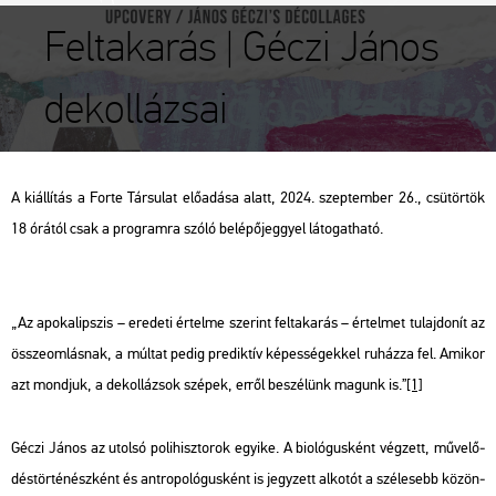
Feltakarás | Géczi János
dekollázsai
A ki­ál­lí­tás a Forte Tár­su­lat elő­adá­sa alatt, 2024. szep­tem­ber 26., csü­tör­tök
18 órá­tól csak a prog­ram­ra szóló be­lé­pő­jeggyel lá­to­gat­ha­tó.
„Az apo­ka­lip­szis – ere­de­ti ér­tel­me sze­rint
fel­ta­ka­rás
– ér­tel­met tu­laj­do­nít az
össze­om­lás­nak, a múl­tat pedig pre­dik­tív ké­pes­sé­gek­kel ru­ház­za fel. Ami­kor
azt mond­juk, a de­kol­lá­zsok szé­pek, erről be­szé­lünk ma­gunk is.”
[1]
Géczi János az utol­só po­li­hisz­to­rok egyi­ke. A bio­ló­gus­ként vég­zett, mű­ve­lő­
dés­tör­té­nész­ként és ant­ro­po­ló­gus­ként is jegy­zett al­ko­tót a szé­le­sebb kö­zön­