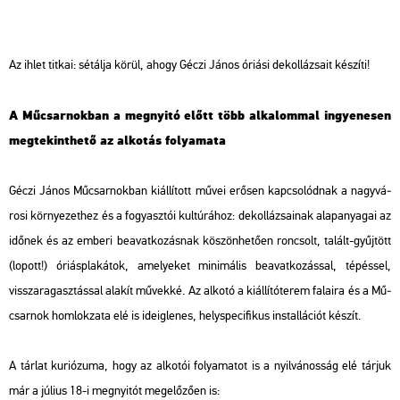
Az ihlet tit­kai: sé­tál­ja körül, ahogy Géczi János óri­á­si de­kol­lá­zsa­it ké­szí­ti!
A Mű­csar­nok­ban a meg­nyi­tó előtt több al­ka­lom­mal in­gye­ne­sen
meg­te­kint­he­tő az al­ko­tás fo­lya­ma­ta
Géczi János Mű­csar­nok­ban ki­ál­lí­tott művei erő­sen kap­cso­lód­nak a nagy­vá­
ro­si kör­nye­zet­hez és a fo­gyasz­tói kul­tú­rá­hoz: de­kol­lá­zsa­i­nak alap­anya­gai az
idő­nek és az em­be­ri be­avat­ko­zás­nak kö­szön­he­tő­en ron­csolt, ta­lált-gyűj­tött
(lo­pott!) óri­ás­pla­ká­tok, ame­lye­ket mi­ni­má­lis be­avat­ko­zás­sal, té­pés­sel,
vissza­ra­gasz­tás­sal ala­kít mű­vek­ké. Az al­ko­tó a ki­ál­lí­tó­te­rem fa­la­i­ra és a Mű­
csar­nok hom­lok­za­ta elé is ide­ig­le­nes, hely­spe­ci­fi­kus ins­tal­lá­ci­ót ké­szít.
A tár­lat ku­ri­ó­zu­ma, hogy az al­ko­tói fo­lya­ma­tot is a nyil­vá­nos­ság elé tár­juk
már a jú­li­us 18-i meg­nyi­tót meg­elő­ző­en is: