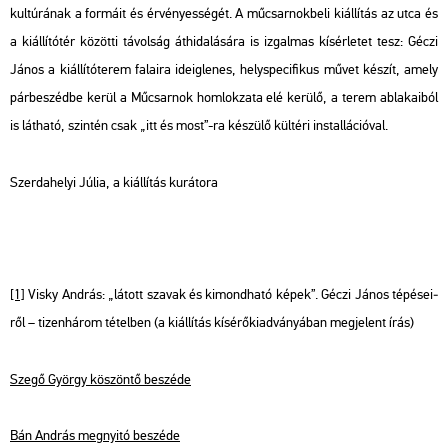
kul­tú­rá­nak a for­má­it és ér­vé­nyes­sé­gét. A mű­csar­nok­be­li ki­ál­lí­tás az utca és
a ki­ál­lí­tó­tér kö­zöt­ti tá­vol­ság át­hi­da­lá­sá­ra is iz­gal­mas kí­sér­le­tet tesz: Géczi
János a ki­ál­lí­tó­te­rem fa­la­i­ra ide­ig­le­nes, hely­spe­ci­fi­kus művet ké­szít, amely
pár­be­széd­be kerül a Mű­csar­nok hom­lok­za­ta elé ke­rü­lő, a terem ab­la­ka­i­ból
is lát­ha­tó, szin­tén csak „itt és most”-ra ké­szü­lő kül­té­ri ins­tal­lá­ci­ó­val.
Szer­da­he­lyi Júlia, a ki­ál­lí­tás ku­rá­to­ra
[1]
Visky And­rás: „lá­tott sza­vak és ki­mond­ha­tó képek”. Géczi János té­pé­se­i­
ről – ti­zen­há­rom té­tel­ben (a ki­ál­lí­tás kí­sé­rő­ki­ad­vá­nyá­ban meg­je­lent írás)
Szegő György kö­szön­tő be­szé­de
Bán And­rás meg­nyi­tó be­szé­de