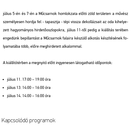
jú­li­us 5-én és 7-én a Mű­csar­nok hom­lok­za­ta előt­ti zöld te­rü­le­ten a mű­vész
sze­mé­lye­sen hord­ja fel - ta­paszt­ja - tépi vissza de­kol­lá­zsa­it az oda ki­he­lye­
zett ha­gyo­má­nyos hir­de­tő­osz­lo­pok­ra, jú­li­us 11-től pedig a ki­ál­lí­tás te­ré­ben
en­ge­dünk be­pil­lan­tást a Mű­csar­nok fa­la­i­ra ké­szü­lő al­ko­tás ké­szí­té­sé­nek fo­
lya­ma­tá­ba több, előre meg­hir­de­tett al­ka­lom­mal.
A ki­ál­lí­tó­tér­ben a meg­nyi­tó előtt in­gye­ne­sen lá­to­gat­ha­tó idő­pon­tok:
jú­li­us 11. 17:00 – 19:00 óra
jú­li­us 13. 14:00 – 16:00 óra
jú­li­us 14. 14:00 – 16:00 óra
Kap­cso­ló­dó prog­ra­mok