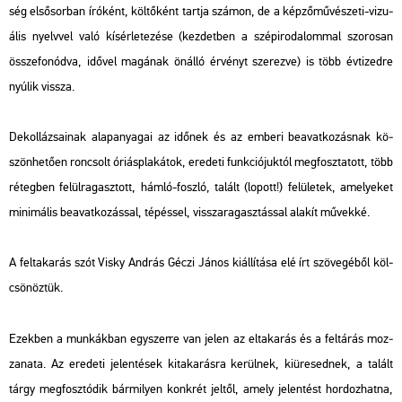
ség el­ső­sor­ban író­ként, köl­tő­ként tart­ja szá­mon, de a kép­ző­mű­vé­sze­ti-vi­zu­
á­lis nyelv­vel való kí­sér­le­te­zé­se (kez­det­ben a szép­iro­da­lom­mal szo­ro­san
össze­fo­nód­va, idő­vel ma­gá­nak ön­ál­ló ér­vényt sze­rez­ve) is több év­ti­zed­re
nyú­lik vissza.
De­kol­lá­zsa­i­nak alap­anya­gai az idő­nek és az em­be­ri be­avat­ko­zás­nak kö­
szön­he­tő­en ron­csolt óri­ás­pla­ká­tok, ere­de­ti funk­ci­ó­juk­tól meg­fosz­ta­tott, több
ré­teg­ben fe­lül­ra­gasz­tott, hámló-fosz­ló, ta­lált (lo­pott!) fe­lü­le­tek, ame­lye­ket
mi­ni­má­lis be­avat­ko­zás­sal, té­pés­sel, vissza­ra­gasz­tás­sal ala­kít mű­vek­ké.
A
fel­ta­ka­rás
szót Visky And­rás Géczi János ki­ál­lí­tá­sa elé írt szö­ve­gé­ből köl­
csö­nöz­tük.
Ezek­ben a mun­kák­ban egy­szer­re van jelen az el­ta­ka­rás és a fel­tá­rás moz­
za­na­ta. Az ere­de­ti je­len­té­sek ki­ta­ka­rás­ra ke­rül­nek, ki­üre­sed­nek, a ta­lált
tárgy meg­fosz­tó­dik bár­mi­lyen konk­rét jel­től, amely je­len­tést hor­doz­hat­na,