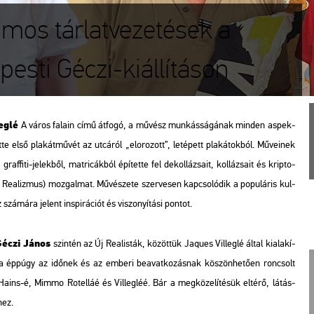
amos tárlatvezetések a
pesti Géczi-kiállításon
eg­lé
A város fa­la­in
című át­fo­gó, a mű­vész mun­kás­sá­gá­nak min­den as­pek­
­te első pla­kát­mű­vét az ut­cá­ról „el­oro­zott”, le­té­pett pla­ká­tok­ból. Mű­ve­i­nek
f­fi­ti-je­lek­ből, mat­ri­cák­ból épí­tet­te fel de­kol­lá­zsa­it, kol­lá­zsa­it és krip­to­
j Re­a­liz­mus) moz­gal­mat. Mű­vé­sze­te szer­ve­sen kap­cso­ló­dik a po­pu­lá­ris kul­
­má­ra je­lent ins­pi­rá­ci­ót és vi­szo­nyí­tá­si pon­tot.
éczi János
szin­tén az Új Re­a­lis­ták, kö­zöt­tük Ja­ques Vil­leg­lé által ki­ala­kí­
­ga épp­úgy az idő­nek és az em­be­ri be­avat­ko­zás­nak kö­szön­he­tő­en ron­csolt
s-é, Mimmo Ro­tel­láé és Vil­leg­léé. Bár a meg­kö­ze­lí­té­sük el­té­rő, lá­tás­
­hez.