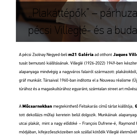
„Plakáttépők” – párhuz
pécsi Villeglé- és a buda
m21 Ga­lé­ria
Ja­ques Vil­l
A pécsi Zsol­nay Ne­gyed-beli
ad ott­hont
tu­sát be­mu­ta­tó ki­ál­lí­tá­sá­nak. Vil­leg­lé (1926-2022) 1949-ben ké­szí­tet
alap­anya­ga mind­vé­gig a nagy­vá­ros fa­la­i­ról szár­ma­zott: pla­ká­tok­ból, gra
gráf mun­ká­it. Tár­sa­i­val 1960-ban in­dí­tot­ta el a No­u­veau ré­al­is­me (Ú
tú­rá­hoz és a ma­gas­kul­tú­rá­hoz egy­aránt; szám­ta­lan street art mű­vész szá
Mű­csar­nok­ban
G
A
meg­te­kint­he­tő
Fel­ta­ka­rás
című tár­lat ki­ál­lí­tó­ja,
tott
de­kol­lázs
mű­fa­ji ke­re­te­in belül dol­go­zik. Mun­ká­i­nak alap­anya
utcai pla­kát, mint a nagy elő­dö­ké – François Duf­re­ne-é, Ray­mond Hain
mód­já­ban, ki­fe­je­ző­esz­kö­ze­i­ben sok szál­lal kö­tő­dik Vil­leg­lé élet­mű­vé