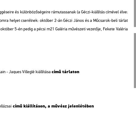
e­i­re és kü­lön­bö­ző­sé­ge­i­re rá­mu­tas­sa­nak (a Géczi-ki­ál­lí­tás cí­mé­vel élve:
ka­lom­ra he­lyet cse­rél­nek: ok­tó­ber 2-án Géczi János és a Mű­csa­rok-beli tár­lat
ban, ok­tó­ber 5-én pedig a pécsi m21 Ga­lé­ria mű­vé­sze­ti ve­ze­tő­je, Fe­ke­te Va­lé­ria
című tár­la­ton
­in - Ja­ques Vil­leg­lé ki­ál­lí­tá­sa
című ki­ál­lí­tá­son, a mű­vész je­len­lé­té­ben
­lá­zsai