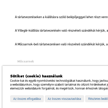
A tár­lat­ve­ze­té­se­ken a ki­ál­lí­tás­ra szóló be­lé­pő­jeggyel lehet részt venn
A Vil­leg­lé-ki­ál­lí­tás tár­lat­ve­ze­té­sén való rész­vé­te­li szán­dé­kát kér­jük, 
A Mű­csar­nok-beli tár­lat­ve­ze­té­sen való rész­vé­te­li szán­dé­kát kér­jük, 
Műcsarnok
a Magyar Művészeti Akadémia intézménye
1146 Budapest, Dózsa György út 37.
Sütiket (cookie) használunk
Megközelíthető: Millenniumi Földalatti Vasút – Hősök tere megálló Trol
Cookie-kat és egyéb nyomkövetési technológiákat használunk, hogy javíts
a weboldalunkon, hogy személyre szabott tartalmat és célzott hirdetéseket 
Impresszum
Sitemap
Adatvédelem
elemezzük weboldalunk forgalmát, és megértsük, honnan érkeznek látogat
Az összes elfogadása
Az összes visszautasítása
Részletes beáll