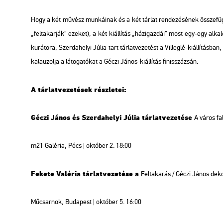
Hogy a két mű­vész mun­ká­i­nak és a két tár­lat ren­de­zé­sé­nek össze­füg­gé­s
„fel­ta­kar­ják” eze­ket), a két ki­ál­lí­tás „há­zi­gaz­dái” most egy-egy al­
ku­rá­to­ra, Szer­da­he­lyi Júlia tart tár­lat­ve­ze­tést a Vil­leg­lé-ki­ál­lí­tás­
ka­la­u­zol­ja a lá­to­ga­tó­kat a Géczi János-ki­ál­lí­tás fi­nisszá­zsán.
A tár­lat­ve­ze­té­sek rész­le­tei:
Géczi János és Szer­da­he­lyi Júlia tár­lat­ve­ze­té­se
A város fa­la
m21 Ga­lé­ria, Pécs |
ok­tó­ber 2. 18:00
Fe­ke­te Va­lé­ria tár­lat­ve­ze­té­se a
Fel­ta­ka­rás / Géczi János de­kol
Mű­csar­nok, Bu­da­pest |
ok­tó­ber 5. 16:00