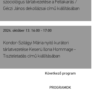
szociológus tárlatvezetése a Feltakarás /
Géczi János dekollázsai című kiállításában
2024. október 13. 16:00 - 17:00
Kondor-Szilágyi Mária nyitó kurátori
tárlatvezetése Keserü Ilona Hommage -
Tiszteletadás című kiállításában
Következő program
PROGRAMOK