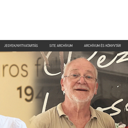
JEGYEK/NYITVATARTÁS
SITE ARCHÍVUM
ARCHÍVUM ÉS KÖNYVTÁR