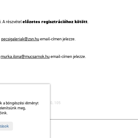
elő­ze­tes re­giszt­rá­ci­ó­hoz kö­tött
i. A rész­vé­tel
.
a
pe­csi­ga­le­ri­ak@​zsn.​hu
email-címen je­lez­ze.
a
murka.​ilona@​mu­csar­nok.​hu
email-címen je­lez­ze.
ibusz: 75, 79 / Autóbusz: 20, 30, 105
uk a böngészési élményt
jelenítsünk meg,
óink.
ítások