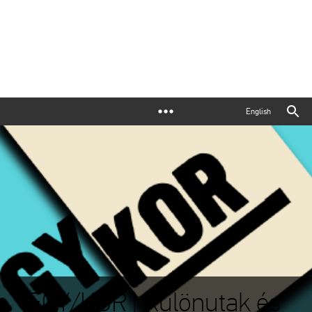
English
EGY/KOR | Különutak és