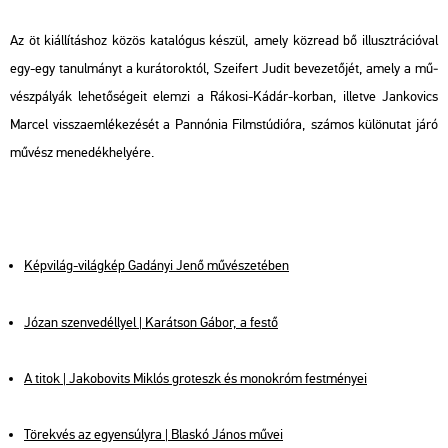
Az öt ki­ál­lí­tás­hoz közös ka­ta­ló­gus ké­szül, amely köz­re­ad bő il­luszt­rá­ci­ó­val
egy-egy ta­nul­mányt a ku­rá­to­rok­tól, Szei­fert Judit be­ve­ze­tő­jét, amely a mű­
vész­pá­lyák le­he­tő­sé­ge­it elem­zi a Rá­ko­si-Kádár-kor­ban, il­let­ve Jan­ko­vics
Mar­cel vissza­em­lé­ke­zé­sét a Pan­nó­nia Film­stú­di­ó­ra, szá­mos kü­lön­utat járó
mű­vész me­ne­dék­he­lyé­re.
Kép­vi­lág-vi­lág­kép Ga­dá­nyi Jenő mű­vé­sze­té­ben
Józan szen­ve­déllyel | Ka­rát­son Gábor, a festő
A titok | Ja­ko­bo­vits Mik­lós gro­teszk és mo­no­króm fest­mé­nyei
Tö­rek­vés az egyen­súly­ra | Blas­kó János művei