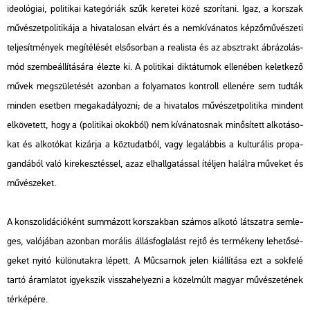
ideo­ló­gi­ai, po­li­ti­kai ka­te­gó­ri­ák szűk ke­re­tei közé szo­rí­ta­ni. Igaz, a kor­szak
mű­vé­szet­po­li­ti­ká­ja a hi­va­ta­lo­san el­várt és a nem­kí­vá­na­tos kép­ző­mű­vé­sze­ti
tel­je­sít­mé­nyek meg­íté­lé­sét el­ső­sor­ban a re­a­lis­ta és az abszt­rakt áb­rá­zo­lás­
mód szem­be­ál­lí­tá­sá­ra élez­te ki. A po­li­ti­kai dik­tá­tu­mok el­le­né­ben ke­let­ke­ző
művek meg­szü­le­té­sét azon­ban a fo­lya­ma­tos kont­roll el­le­né­re sem tud­ták
min­den eset­ben meg­aka­dá­lyoz­ni; de a hi­va­ta­los mű­vé­szet­po­li­ti­ka min­dent
el­kö­ve­tett, hogy a (po­li­ti­kai okok­ból) nem kí­vá­na­tos­nak mi­nő­sí­tett al­ko­tá­so­
kat és al­ko­tó­kat ki­zár­ja a köz­tu­dat­ból, vagy leg­alább­is a kul­tu­rá­lis pro­pa­
gan­dá­ból való ki­re­kesz­tés­sel, azaz el­hall­ga­tás­sal ítél­jen ha­lál­ra mű­ve­ket és
mű­vé­sze­ket.
A kon­szo­li­dá­ci­ó­ként sum­má­zott kor­szak­ban szá­mos al­ko­tó lát­szat­ra sem­le­
ges, va­ló­já­ban azon­ban mo­rá­lis ál­lás­fog­la­lást rejtő és ter­mé­keny le­he­tő­sé­
ge­ket nyitó kü­lön­utak­ra lé­pett. A Mű­csar­nok jelen ki­ál­lí­tá­sa ezt a sok­fe­lé
tartó áram­la­tot igyek­szik vissza­he­lyez­ni a kö­zel­múlt ma­gyar mű­vé­sze­té­nek
tér­ké­pé­re.