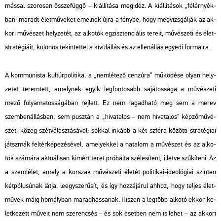
más­sal szo­ro­san össze­füg­gő – ki­ál­lí­tá­sa meg­idéz. A ki­ál­lí­tá­sok „fél­ár­nyék­
ban” ma­radt élet­mű­ve­ket emel­nek újra a fény­be, hogy meg­vizs­gál­ják az ak­
ko­ri mű­vé­szet hely­ze­tét, az al­ko­tók eg­zisz­ten­ci­á­lis te­re­it, mű­vé­sze­ti és élet­
stra­té­gi­á­it, kü­lö­nös te­kin­tet­tel a kí­vül­ál­lás és az el­len­ál­lás egye­di for­má­i­ra.
A kom­mu­nis­ta kul­túr­po­li­ti­ka, a „nem­lé­te­ző cen­zú­ra” mű­kö­dé­se olyan hely­
ze­tet te­rem­tett, amely­nek egyik leg­fon­to­sabb sa­já­tos­sá­ga a mű­vé­sze­ti
mező fo­lya­ma­tos­sá­gá­ban rej­lett. Ez nem ra­gad­ha­tó meg sem a merev
szem­ben­ál­lás­ban, sem pusz­tán a „hi­va­ta­los – nem hi­va­ta­los” kép­ző­mű­vé­
sze­ti közeg szét­vá­lasz­tá­sá­val; sok­kal in­kább a két szfé­ra kö­zöt­ti stra­té­gi­ai
játsz­mák fel­tér­ké­pe­zé­sé­vel, ame­lyek­kel a ha­ta­lom a mű­vé­szet és az al­ko­
tók szá­má­ra ak­tu­á­li­san ki­mért teret pró­bál­ta szé­le­sí­te­ni, il­let­ve szű­kí­te­ni. Az
a szem­lé­let, amely a kor­szak mű­vé­sze­ti éle­tét po­li­ti­kai-ideo­ló­gi­ai szin­ten
két­pó­lu­sú­nak látja, le­egy­sze­rű­sít, és így hoz­zá­já­rul ahhoz, hogy tel­jes élet­
mű­vek máig ho­mály­ban ma­rad­has­sa­nak. Hi­szen a leg­több al­ko­tó ekkor ke­
let­ke­zett mű­ve­it nem sze­ren­csés – és sok eset­ben nem is lehet – az ak­ko­ri