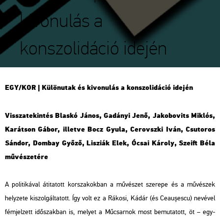
kivonulás a
konszolidáció idején
EGY/KOR | Kü­lön­utak és ki­vo­nu­lás a kon­szo­li­dá­ció ide­jén
Vissza­te­kin­tés Blas­kó János, Ga­dá­nyi Jenő, Ja­ko­bo­vits Mik­lós,
Ka­rát­son Gábor, il­let­ve Bocz Gyula, Ce­rovsz­ki Iván, Csu­to­ros
Sán­dor, Dom­bay Győző, Li­szi­ák Elek, Ócsai Ká­roly, Szeift Béla
mű­vé­sze­té­re
A po­li­ti­ká­val át­ita­tott kor­sza­kok­ban a mű­vé­szet sze­re­pe és a mű­vé­szek
hely­ze­te ki­szol­gál­ta­tott. Így volt ez a Rá­ko­si, Kádár (és
Ceaușescu
) ne­vé­vel
fém­jel­zett idő­szak­ban is, me­lyet a Mű­csar­nok most be­mu­ta­tott, öt – egy­