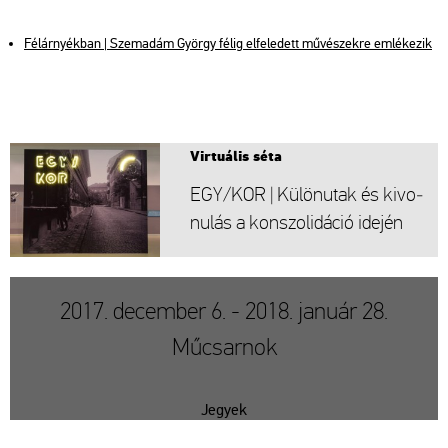
Fél­ár­nyék­ban | Sze­ma­dám György félig el­fe­le­dett mű­vé­szek­re em­lé­ke­zik
Vir­tu­á­lis séta
EGY/KOR | Kü­lön­utak és ki­vo­
nu­lás a kon­szo­li­dá­ció ide­jén
2017. december 6. - 2018. január 28.
Műcsarnok
Jegyek