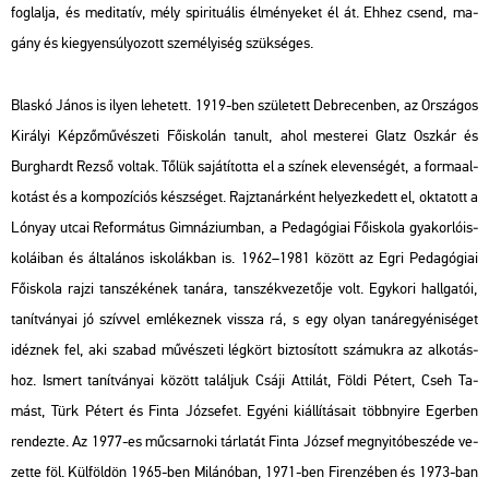
fog­lal­ja, és me­di­ta­tív, mély spi­ri­tu­á­lis él­mé­nye­ket él át. Ehhez csend, ma­
gány és ki­egyen­sú­lyo­zott sze­mé­lyi­ség szük­sé­ges.
Blas­kó János is ilyen le­he­tett. 1919-ben szü­le­tett Deb­re­cen­ben, az Or­szá­gos
Ki­rá­lyi Kép­ző­mű­vé­sze­ti Fő­is­ko­lán ta­nult, ahol mes­te­rei Glatz Osz­kár és
Burg­hardt Rezső vol­tak. Tőlük sa­já­tí­tot­ta el a szí­nek ele­ven­sé­gét, a for­ma­al­
ko­tást és a kom­po­zí­ci­ós kész­sé­get. Rajz­ta­nár­ként he­lyez­ke­dett el, ok­ta­tott a
Ló­nyay utcai Re­for­má­tus Gim­ná­zi­um­ban, a Pe­da­gó­gi­ai Fő­is­ko­la gya­kor­ló­is­
ko­lá­i­ban és ál­ta­lá­nos is­ko­lák­ban is. 1962–1981 kö­zött az Egri Pe­da­gó­gi­ai
Fő­is­ko­la rajzi tan­szé­ké­nek ta­ná­ra, tan­szék­ve­ze­tő­je volt. Egy­ko­ri hall­ga­tói,
ta­nít­vá­nyai jó szív­vel em­lé­kez­nek vissza rá, s egy olyan ta­nár­egyé­ni­sé­get
idéz­nek fel, aki sza­bad mű­vé­sze­ti lég­kört biz­to­sí­tott szá­muk­ra az al­ko­tás­
hoz. Is­mert ta­nít­vá­nyai kö­zött ta­lál­juk Csáji At­ti­lát, Földi Pé­tert, Cseh Ta­
mást, Türk Pé­tert és Finta Jó­zse­fet. Egyé­ni ki­ál­lí­tá­sa­it több­nyi­re Eger­ben
ren­dez­te. Az 1977-es mű­csar­no­ki tár­la­tát Finta Jó­zsef meg­nyi­tó­be­szé­de ve­
zet­te föl. Kül­föl­dön 1965-ben Mi­lá­nó­ban, 1971-ben Fi­ren­zé­ben és 1973-ban