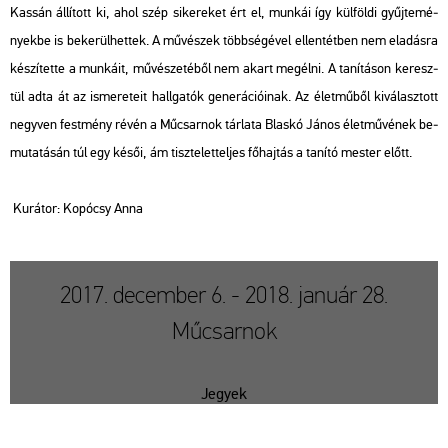
Kas­sán ál­lí­tott ki, ahol szép si­ke­re­ket ért el, mun­kái így kül­föl­di gyűj­te­mé­
nyek­be is be­ke­rül­het­tek. A mű­vé­szek több­sé­gé­vel el­len­tét­ben nem el­adás­ra
ké­szí­tet­te a mun­ká­it, mű­vé­sze­té­ből nem akart meg­él­ni. A ta­ní­tá­son ke­resz­
tül adta át az is­me­re­te­it hall­ga­tók ge­ne­rá­ci­ó­i­nak. Az élet­mű­ből ki­vá­lasz­tott
negy­ven fest­mény révén a Mű­csar­nok tár­la­ta Blas­kó János élet­mű­vé­nek be­
mu­ta­tá­sán túl egy késői, ám tisz­te­let­tel­jes fő­haj­tás a ta­ní­tó mes­ter előtt.
Ku­rá­tor: Ko­pócsy Anna
2017. december 6. - 2018. január 28.
Műcsarnok
Jegyek