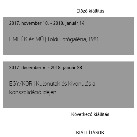
Előző kiállítás
2017. november 10. - 2018. január 14.
EMLÉK és MŰ | Toldi Fotógaléria, 1981
2017. december 6. - 2018. január 28.
EGY/KOR | Különutak és kivonulás a
konszolidáció idején
Következő kiállítás
KIÁLLÍTÁSOK