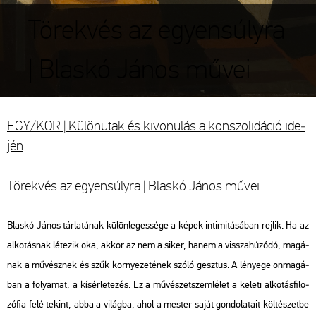
Törekvés az egyensúlyra
| Blaskó János művei
EGY/KOR | Kü­lön­utak és ki­vo­nu­lás a kon­szo­li­dá­ció ide­
jén
Tö­rek­vés az egyen­súly­ra | Blas­kó János művei
Blas­kó János tár­la­tá­nak kü­lön­le­ges­sé­ge a képek in­ti­mi­tá­sá­ban rej­lik. Ha az
al­ko­tás­nak lé­te­zik oka, akkor az nem a siker, hanem a vissza­hú­zó­dó, ma­gá­
nak a mű­vész­nek és szűk kör­nye­ze­té­nek szóló gesz­tus. A lé­nye­ge ön­ma­gá­
ban a fo­lya­mat, a kí­sér­le­te­zés. Ez a mű­vé­szet­szem­lé­let a ke­le­ti al­ko­tás­fi­lo­
zó­fia felé te­kint, abba a vi­lág­ba, ahol a mes­ter saját gon­do­la­ta­it köl­té­szet­be