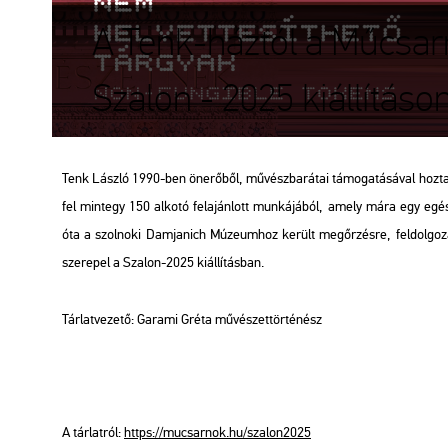
A Tenk-háztól a Műcsarn
Szalon - 2025 kiállításo
Tenk Lász­ló 1990-ben ön­erő­ből, mű­vész­ba­rá­tai tá­mo­ga­tá­sá­val hozta 
fel mint­egy 150 al­ko­tó fel­aján­lott mun­ká­já­ból, amely mára egy egész
óta a szol­no­ki Dam­ja­nich Mú­ze­um­hoz ke­rült meg­őr­zés­re, fel­dol­go­
sze­re­pel a Sza­lon-2025 ki­ál­lí­tás­ban.
Tár­lat­ve­ze­tő: Ga­ra­mi Gréta mű­vé­szet­tör­té­nész
A tár­lat­ról:
https://​mu­csar­nok.​hu/​sza­lon2025