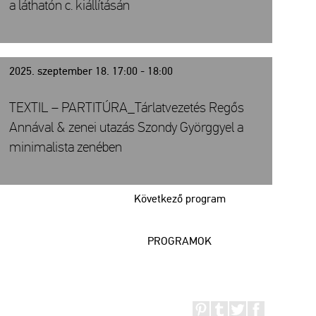
a láthatón c. kiállításán
2025. szeptember 18. 17:00 - 18:00
TEXTIL – PARTITÚRA_Tárlatvezetés Regős
Annával & zenei utazás Szondy Györggyel a
minimalista zenében
Következő program
PROGRAMOK