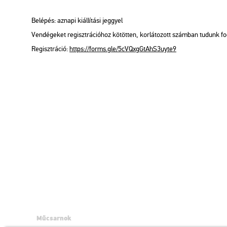
Be­lé­pés: az­na­pi ki­ál­lí­tá­si jeggyel
Ven­dé­ge­ket re­giszt­rá­ci­ó­hoz kö­töt­ten, kor­lá­to­zott szám­ban tu­dunk f
Re­giszt­rá­ció:
https://​forms.​gle/​5cV​QxgG​tAhS​3uyt​e9
Műcsarnok