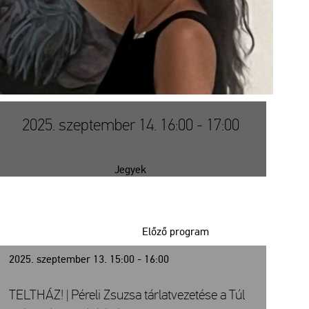
2025. szeptember 14. 16:00 - 17:00
Jegyek
Előző program
2025. szeptember 13. 15:00 - 16:00
TELTHÁZ! | Péreli Zsuzsa tárlatvezetése a Túl