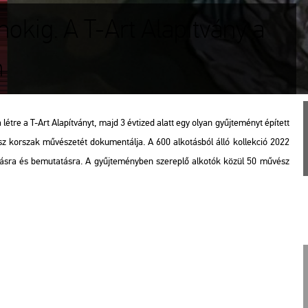
okig. A T-Art Alapítvány a
n
létre a T-Art Ala­pít­ványt, majd 3 év­ti­zed alatt egy olyan gyűj­te­ményt épí­tett
 kor­szak mű­vé­sze­tét do­ku­men­tál­ja. A 600 al­ko­tás­ból álló kol­lek­ció 2022
zás­ra és be­mu­ta­tás­ra. A gyűj­te­mény­ben sze­rep­lő al­ko­tók közül 50 mű­vész