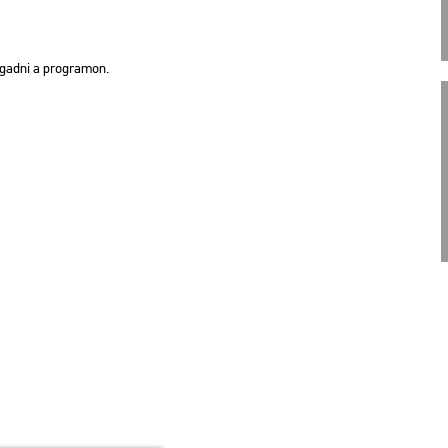
o­gad­ni a prog­ra­mon.