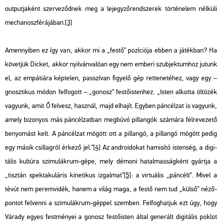
out­put­ja­ként szer­ve­ződ­nek meg a le­jegy­ző­rend­sze­rek tör­té­ne­lem nél­kü­li
me­cha­no­szfé­rá­já­ban.
[3]
Amennyi­ben ez így van, akkor mi a „festő” po­zí­ci­ó­ja ebben a já­ték­ban? Ha
kö­vet­jük Di­cket, akkor nyil­ván­va­ló­an egy nem em­be­ri szub­jek­tum­hoz ju­tunk
el, az em­pá­ti­á­ra kép­te­len, passzí­van fi­gye­lő gép ret­te­ne­té­hez, vagy egy –
gnosz­ti­kus módon fel­fo­gott – „go­nosz” fes­tő­is­ten­hez.
„Isten al­kot­ta öl­tö­zék
va­gyunk, amit Ő fel­vesz, hasz­nál, majd el­ha­jít. Egy­ben pán­cél­zat is va­gyunk,
amely bi­zo­nyos más pán­cél­zat­ban meg­bú­vó pil­lan­gók szá­má­ra fél­re­ve­ze­tő
be­nyo­mást kelt. A pán­cél­zat mö­gött ott a pil­lan­gó, a pil­lan­gó mö­gött pedig
egy másik csil­lag­ról ér­ke­ző jel.”
[4]
Az and­ro­i­do­kat ha­mi­sí­tó is­ten­ség, a di­gi­
tá­lis kul­tú­ra szi­mu­lák­rum-gépe, mely dé­mo­ni ha­tal­mas­ság­ként gyárt­ja a
„tisz­tán spek­ta­ku­lá­ris ki­ne­ti­kus iz­gal­mat”
[5]
: a vir­tu­á­lis
„pán­célt”.
Mivel a
tévút nem pe­rem­vi­dék, hanem a világ maga, a festő nem tud „külső” né­ző­
pon­tot fel­ven­ni a szi­mu­lák­rum-gép­pel szem­ben. Fel­fog­hat­juk ezt úgy, hogy
Vá­rady egyes fest­mé­nyei a go­nosz fes­tő­is­ten által ge­ne­rált di­gi­tá­lis pok­lot