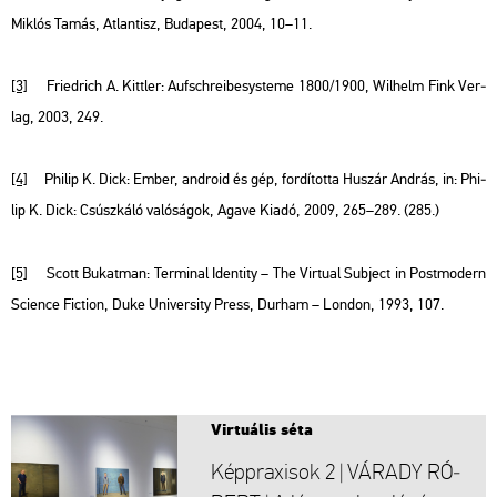
Mik­lós Tamás, At­lan­tisz, Bu­da­pest, 2004, 10–11.
[3]
Fried­rich A. Kitt­ler:
Aufsch­re­i­be­sys­te­me 1800/1900,
Wil­helm Fink Ver­
lag, 2003, 249.
[4]
Phi­lip K. Dick: Ember, and­ro­id és gép, for­dí­tot­ta Hu­szár And­rás, in: Phi­
lip K. Dick: Csúsz­ká­ló va­ló­sá­gok, Agave Kiadó, 2009, 265–289. (285.)
[5]
Scott Bu­kat­man:
Ter­mi­nal Iden­tity – The Vir­tu­al Sub­ject in Post­mo­dern
Sci­en­ce Fic­ti­on,
Duke Uni­ver­sity Press, Dur­ham – Lon­don, 1993, 107.
Vir­tu­á­lis séta
Kép­pra­xi­sok 2 | VÁ­RADY RÓ­