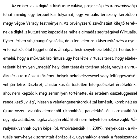
Az em­be­ri alak di­gi­tá­lis kí­sér­tet­té vá­lá­sa, pro­jek­ci­ó­ja és transz­misszi­ó­ja
tehát min­dig egy tér­po­é­ti­kai fo­lya­mat, egy vir­tu­á­lis tér­iszony ke­re­té­ben
megy végbe Vá­rady fest­mé­nye­in. Az ör­vény­sze­rű szí­vó­ha­tást ki­fej­tő te­rek­
nek a di­gi­tá­lis kul­tú­rá­hoz kap­cso­lá­sa néha a cím­adás se­gít­sé­gé­vel (
Vir­tu­á­lis,
Cyber tér­ben
stb.) hang­sú­lyo­zó­dik, de a fent elem­zett kí­sér­tet­kép­zés a nyel­
vi te­ma­ti­zá­ci­ó­tól füg­get­le­nül is át­hat­ja a fest­mé­nyek esz­té­ti­ká­ját. Fon­tos ki­
emel­ni, hogy a mű-utak la­bi­rin­tu­sa úgy hoz létre vir­tu­á­lis teret, hogy el­le­he­
tet­le­ní­ti bár­mi­lyen „meg­élt” hely iden­ti­tá­sát és tör­té­ne­ti­sé­gét, vagy­is a vir­tu­
á­lis tér a ter­mé­sze­ti-tör­té­ne­ti he­lyek be­ke­be­le­zé­sé­vel vagy fel­füg­gesz­té­sé­
vel jön létre. Diszk­rét, ahis­to­ri­kus és tes­tet­len ki­ter­je­dé­se­ket ér­zé­ke­lünk,
ahol nem kép­ző­dik meg sem­mi­lyen tör­té­net­tel és ér­te­lem össze­füg­gés­sel
ren­del­ke­ző „világ”, hi­szen a vé­let­len­ge­ne­rá­to­rok által is­mé­telt, kom­bi­nált és
új­ra­ter­ve­zett vi­zu­á­lis ele­mek­ből (iko­nok­ból, pa­ne­lek­ből és sor­min­ták­ból)
egy­faj­ta adat­bá­zis-lo­gi­ka alap­ján elő­ál­lí­tott nem-he­lyek ter­me­lé­se zaj­lik. Vá­
rady­nak van­nak olyan képei (pl.
Am­bi­va­len­ci­ák
III., 2009), me­lyek csak a vir­
tu­á­lis nem-he­lyek sor­min­tá­it áb­rá­zol­ják, ugyan­ak­kor ennek a fes­té­szet­nek