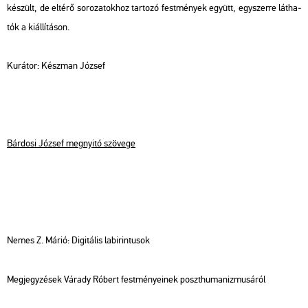
ké­szült, de el­té­rő so­ro­za­tok­hoz tar­to­zó fest­mé­nyek együtt, egy­szer­re lát­ha­
tók a ki­ál­lí­tá­son.
Ku­rá­tor: Kész­man Jó­zsef
Bár­do­si Jó­zsef meg­nyi­tó szö­ve­ge
Nemes Z. Márió: Di­gi­tá­lis la­bi­rin­tu­sok
Meg­jegy­zé­sek Vá­rady Ró­bert fest­mé­nye­i­nek poszt­hu­ma­niz­mu­sá­ról