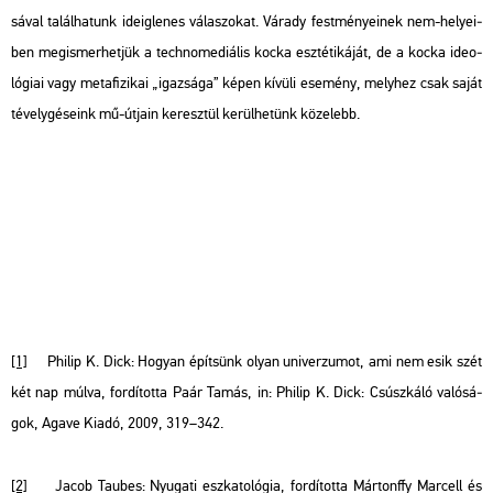
sá­val ta­lál­ha­tunk ide­ig­le­nes vá­la­szo­kat. Vá­rady fest­mé­nye­i­nek nem-he­lye­i­
ben meg­is­mer­het­jük a tech­no­me­di­á­lis kocka esz­té­ti­ká­ját, de a kocka ideo­
ló­gi­ai vagy me­ta­fi­zi­kai „igaz­sá­ga” képen kí­vü­li ese­mény, mely­hez csak saját
té­vely­gé­se­ink mű-út­ja­in ke­resz­tül ke­rül­he­tünk kö­ze­lebb.
[1]
Phi­lip K. Dick:
Ho­gyan épít­sünk olyan uni­ver­zu­mot, ami nem esik szét
két nap múlva,
for­dí­tot­ta Paár Tamás, in: Phi­lip K. Dick:
Csúsz­ká­ló va­ló­sá­
gok,
Agave Kiadó, 2009, 319–342.
[2]
Jacob Ta­u­bes:
Nyu­ga­ti esz­ka­to­ló­gia,
for­dí­tot­ta Már­ton­ffy Mar­cell és