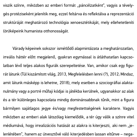
vi­szik szín­re, mi­köz­ben az em­be­ri for­mát
„pán­cél­zat­ként”,
vagy­is a té­vely­
gés pro­té­zi­se­ként je­le­ní­tik meg, ezzel fel­tár­va és ref­lek­tál­va a rep­re­zen­tá­ció
struk­tú­rá­ját meg­ha­tá­ro­zó tech­no­ló­gia
xe­no­esz­té­ti­ká­já
t, mely el­le­he­tet­le­ní­ti
(ön)ké­pe­ink hu­ma­nis­ta ott­ho­nos­sá­gát.
Vá­rady ké­pe­i­nek sok­szor is­mét­lő­dő alap­min­tá­za­ta a meg­ha­tá­ro­zat­lan,
ir­re­á­lis hát­tér előtt meg­je­le­nő, gyak­ran egy­más­sal is át­lát­ha­tat­lan kap­cso­
lat­ban lévő tel­jes ala­kos fi­gu­rák sze­re­pel­te­té­se. Van, ami­kor csak egy fi­gu­
rát lá­tunk (
Túl ki­szá­mí­tott világ,
2013
, Meg­fe­le­lés­ben lenni (?)
, 2012;
Mind­az,
amit lá­tunk más­képp is le­het­ne,
2018), mely eset­ben a szo­ciog­rá­fi­ai alak­ta­
nul­mány vagy a port­ré mű­fa­ji kód­jai is já­ték­ba ke­rül­nek, ugyan­ak­kor az alak
és a tér kü­lön­le­ges kap­cso­la­ta min­dig do­mi­nán­sabb­nak tűnik, mint a fi­gu­ra
bár­mi­lyen sa­ját­la­gos jegye és/vagy meg­fes­tett­sé­gé­nek ka­rak­te­re. Vagy­is
mi­köz­ben az em­be­ri alak lát­szó­lag ki­eme­lő­dik, a tér úgy válik a szín­re vitel
mé­di­u­má­vá, hogy ir­re­a­li­zá­ci­ós ha­tá­sát az alak­ra is ki­ter­jesz­ti, aki nem „je­
len­lé­té­ben”, hanem az út­vesz­tő­vé váló ki­ter­je­dés­ben las­san el­tűn­ve – ne­ga­