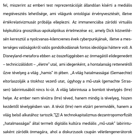
fel, mi­sze­rint az em­be­ri test rep­re­zen­tá­ci­ó­ját ál­lan­dó­an kí­sér­ti a me­di­á­lis
meg­té­vesz­tés le­he­tő­sé­ge, ami vi­lá­gunk on­to­ló­gi­ai ér­vény­vesz­té­sét, il­let­ve
ér­ték­re­la­ti­viz­mu­sát pró­bál­ja el­lep­lez­ni. Az im­ma­nen­ci­á­ba zá­ró­dó vir­tu­á­lis
kép­kul­tú­ra
gnosz­ti­kus
-
apo­ka­lip­ti­kus
ér­tel­me­zé­se ez, amely Dick köz­ve­tí­té­
sén ke­resz­tül a nyolc­va­nas-ki­lenc­ve­nes évek cy­ber­punk­já­nak, il­let­ve a mes­
ter­sé­ges va­ló­sá­gok­ról valós gon­dol­ko­dás­nak fon­tos ideo­ló­gi­ai hát­te­re volt. A
Dis­ney­land-me­ta­fo­ra ebben az össze­füg­gés­ben az ön­ma­gá­tól el­ide­ge­ne­dett
– tech­ni­ci­zá­ló­dott – „élet­re” utal, ami ide­gen­ként, a hon­ta­lan­ság ret­te­ne­té­től
űzve té­ve­lyeg a világ „hamis” itt-jében.
„A világ ha­tal­mas­sá­gai (Ge­ma­ech­te)
el­tor­la­szol­ják a ti­tok­hoz ve­ze­tő utat, úgy­hogy a mű-utak (ge­mach­te Stras­
sen) la­bi­rin­tu­sá­ból nincs ki-út. A világ la­bi­rin­tu­sa a bom­lott té­vely­gés (Irre)
helye. Az ember nem tév­út­ra (Irre) téved, hanem min­dig is té­ve­lyeg, hi­szen
kez­det­től té­vely­gés­ben van. A tévút (Irre) nem el­zárt pe­rem­vi­dék, hanem a
világ belső al­ka­tá­hoz tar­to­zik
.”
[2]
A tech­no­ka­pi­ta­liz­mus dez­ant­ro­po­mor­fi­zált
„ha­tal­mas­sá­gai” által ter­melt di­gi­tá­lis kul­tú­ra me­di­á­lis
„mű-utak”
la­bi­rin­tu­
sa­ként zá­ró­dik ön­ma­gá­ra, ahol a dis­kur­zu­sok csu­pán vé­let­len­ge­ne­rá­to­rok