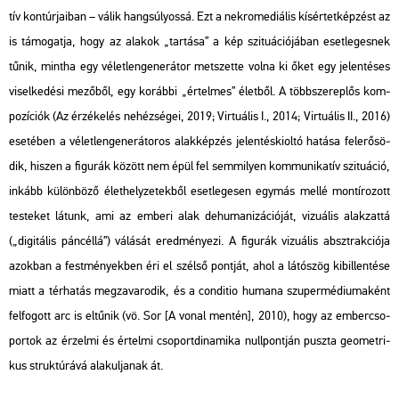
tív kon­túr­ja­i­ban – válik hang­sú­lyos­sá. Ezt a nek­ro­me­di­á­lis kí­sér­tet­kép­zést az
is tá­mo­gat­ja, hogy az ala­kok „tar­tá­sa” a kép szi­tu­á­ci­ó­já­ban eset­le­ges­nek
tűnik, mint­ha egy vé­let­len­ge­ne­rá­tor met­szet­te volna ki őket egy je­len­té­ses
vi­sel­ke­dé­si me­ző­ből, egy ko­ráb­bi „ér­tel­mes” élet­ből. A több­sze­rep­lős kom­
po­zí­ci­ók (
Az ér­zé­ke­lés ne­héz­sé­gei, 2019;
Vir­tu­á­lis I., 2014; Vir­tu­á­lis II.,
2016)
ese­té­ben a vé­let­len­ge­ne­rá­to­ros alak­kép­zés je­len­tés­ki­ol­tó ha­tá­sa fel­erő­sö­
dik, hi­szen a fi­gu­rák kö­zött nem épül fel sem­mi­lyen kom­mu­ni­ka­tív szi­tu­á­ció,
in­kább kü­lön­bö­ző élet­hely­ze­tek­ből eset­le­ge­sen egy­más mellé mon­tí­ro­zott
tes­te­ket lá­tunk, ami az em­be­ri alak de­hu­ma­ni­zá­ci­ó­ját, vi­zu­á­lis alak­zat­tá
(„di­gi­tá­lis pán­cél­lá”) vá­lá­sát ered­mé­nye­zi. A fi­gu­rák vi­zu­á­lis abszt­rak­ci­ó­ja
azok­ban a fest­mé­nyek­ben éri el szél­ső pont­ját, ahol a lá­tó­szög ki­bil­len­té­se
miatt a tér­ha­tás meg­za­va­ro­dik, és a con­di­tio hum­a­na szu­per­mé­di­u­ma­ként
fel­fo­gott arc is el­tű­nik (vö.
Sor [A vonal men­tén],
2010), hogy az em­ber­cso­
por­tok az ér­zel­mi és ér­tel­mi cso­port­di­na­mi­ka null­pont­ján pusz­ta geo­met­ri­
kus struk­tú­rá­vá ala­kul­ja­nak át.