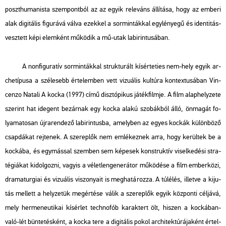
poszt­hu­ma­nis­ta szem­pont­ból az az egyik re­le­váns ál­lí­tá­sa, hogy az em­be­ri
alak di­gi­tá­lis fi­gu­rá­vá válva ezek­kel a sor­min­ták­kal egy­lé­nye­gű és iden­ti­tás­
vesz­tett képi elem­ként mű­kö­dik a mű-utak la­bi­rin­tu­sá­ban.
A non­fi­gu­ra­tív sor­min­ták­kal struk­tu­rált kí­sér­te­ti­es nem-hely egyik ar­
che­tí­pu­sa a szé­le­sebb ér­te­lem­ben vett vi­zu­á­lis kul­tú­ra kon­tex­tu­sá­ban Vin­
cen­zo Na­ta­li
A kocka
(1997) című disz­tó­pi­kus já­ték­film­je. A film alap­hely­ze­te
sze­rint hat ide­gent be­zár­nak egy kocka alakú szo­bák­ból álló, ön­ma­gát fo­
lya­ma­to­san új­ra­ren­de­ző la­bi­rin­tus­ba, amely­ben az egyes koc­kák kü­lön­bö­ző
csap­dá­kat rej­te­nek. A sze­rep­lők nem em­lé­kez­nek arra, hogy ke­rül­tek be a
koc­ká­ba, és egy­más­sal szem­ben sem ké­pe­sek konst­ruk­tív vi­sel­ke­dé­si stra­
té­gi­á­kat ki­dol­goz­ni, vagy­is a vé­let­len­ge­ne­rá­tor mű­kö­dé­se a film em­ber­kö­zi,
dra­ma­tur­gi­ai és vi­zu­á­lis vi­szo­nya­it is meg­ha­tá­roz­za. A túl­élés, il­let­ve a ki­ju­
tás mel­lett a hely­ze­tük meg­ér­té­se válik a sze­rep­lők egyik köz­pon­ti cél­já­vá,
mely her­me­ne­u­ti­kai kí­sér­let tech­no­fób ka­rak­tert ölt, hi­szen a koc­ká­ban-
való-lét bün­te­tés­ként, a kocka tere a di­gi­tá­lis pokol ar­chi­tek­tú­rá­ja­ként ér­tel­