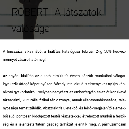
RÓBERT | A látszatok
valósága
A fi­nisszázs al­kal­má­ból a ki­ál­lí­tás ka­ta­ló­gu­sa feb­ru­ár 2-ig 50% ked­vez­
ménnyel vá­sá­rol­ha­tó meg!
Az egyé­ni ki­ál­lí­tás az al­ko­tó el­múlt tíz évben ké­szült mun­ká­i­ból vá­lo­gat.
Igyek­szik át­fo­gó képet nyúj­ta­ni Vá­rady in­tel­lek­tu­á­lis él­mé­nye­ket nyúj­tó kép­
al­ko­tó gya­kor­la­tá­ról, mely­ben nagy­részt az ember/egyén és az őt kö­rül­ve­vő
tár­sa­dal­mi, kul­tu­rá­lis, fi­zi­kai tér vi­szo­nya, annak el­lent­mon­dá­sos­sá­ga, ta­lá­
nyos­sá­ga te­ma­ti­zá­ló­dik. Abszt­rakt fe­lü­le­tek­ből és leíró-meg­je­le­ní­tő ele­mek­
ből álló, pon­to­san ki­dol­go­zott fes­tői rész­le­tek­kel lét­re­ho­zott mun­kái a fes­tő­i­
ség és a je­len­tés­tar­ta­lom gaz­dag tár­há­zát je­le­ní­tik meg. A pár­hu­za­mo­san