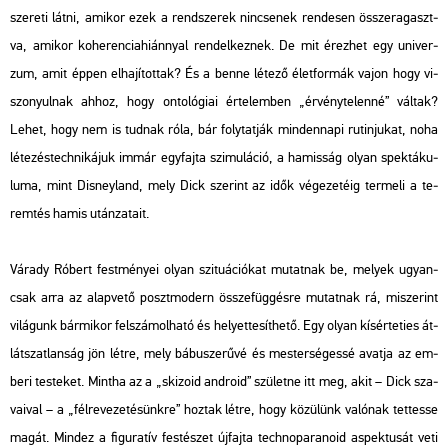
sze­re­ti látni, ami­kor ezek a rend­sze­rek nin­cse­nek ren­de­sen össze­ra­gaszt­
va, ami­kor ko­he­ren­cia­hi­ánnyal ren­del­kez­nek. De mit érez­het egy uni­ver­
zum, amit éppen el­ha­jí­tot­tak? És a benne lé­te­ző élet­for­mák vajon hogy vi­
szo­nyul­nak ahhoz, hogy on­to­ló­gi­ai ér­te­lem­ben „ér­vény­te­len­né” vál­tak?
Lehet, hogy nem is tud­nak róla, bár foly­tat­ják min­den­na­pi ru­tin­ju­kat, noha
lé­te­zés­tech­ni­ká­juk immár egy­faj­ta szi­mu­lá­ció, a ha­mis­ság olyan spek­tá­ku­
lu­ma, mint Dis­ney­land, mely Dick sze­rint az idők vé­ge­ze­té­ig ter­me­li a te­
rem­tés hamis után­za­ta­it.
Vá­rady Ró­bert fest­mé­nyei olyan szi­tu­á­ci­ó­kat mu­tat­nak be, me­lyek ugyan­
csak arra az alap­ve­tő poszt­mo­dern össze­füg­gés­re mu­tat­nak rá, mi­sze­rint
vi­lá­gunk bár­mi­kor fel­szá­mol­ha­tó és he­lyet­te­sít­he­tő. Egy olyan kí­sér­te­ti­es át­
lát­szat­lan­ság jön létre, mely bá­bu­sze­rű­vé és mes­ter­sé­ges­sé avat­ja az em­
be­ri tes­te­ket. Mint­ha az a
„ski­zo­id and­ro­id”
szü­let­ne itt meg, akit – Dick sza­
va­i­val – a
„fél­re­ve­ze­té­sünk­re”
hoz­tak létre, hogy kö­zü­lünk va­ló­nak tet­tes­se
magát. Mind­ez a fi­gu­ra­tív fes­té­szet új­faj­ta tech­no­p­ara­no­id as­pek­tu­sát veti