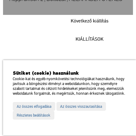
Következő kiállítás
KIÁLLÍTÁSOK
Műcsarnok
Sütiket (cookie) használunk
a Magyar Művészeti Akadémia intézménye
Cookie-kat és egyéb nyomkövetési technológiákat használunk, hogy
javítsuk a böngészési élményt a weboldalunkon, hogy személyre
1146 Budapest, Dózsa György út 37.
szabott tartalmat és célzott hirdetéseket jelenítsünk meg, elemezzük
Megközelíthető: Millenniumi Földalatti Vasút – Hősök tere megálló
térkép
weboldalunk forgalmát, és megértsük, honnan érkeznek látogatóink.
Trolibusz: 75, 79 / Autóbusz: 20, 30, 105
Az összes elfogadása
Az összes visszautasítása
Impresszum
Sitemap
Adatvédelem
Részletes beállítások