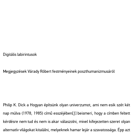
Di­gi­tá­lis la­bi­rin­tu­sok
Meg­jegy­zé­sek Vá­rady Ró­bert fest­mé­nye­i­nek poszt­hu­ma­niz­mu­sá­ról
Phi­lip K. Dick a
Ho­gyan épít­sünk olyan uni­ver­zu­mot, ami nem esik szét két
nap múlva
(1978, 1985) című esszé­jé­ben
[1]
be­is­me­ri, hogy a cím­ben fel­tett
kér­dés­re nem tud és nem is akar vá­la­szol­ni, mivel ki­fe­je­zet­ten sze­ret olyan
al­ter­na­tív vi­lá­go­kat ki­ta­lál­ni, me­lyek­nek hamar lejár a sza­va­tos­sá­ga. Épp azt