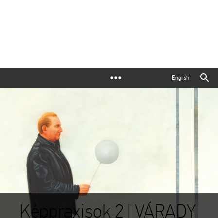
English
Képpraxisok 2 | VÁRADY