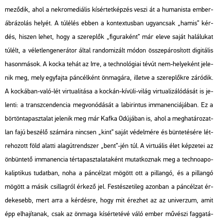
me­ző­dik, ahol a nek­ro­me­di­á­lis kí­sér­tet­kép­zés veszi át a hu­ma­nis­ta em­ber­
áb­rá­zo­lás he­lyét. A túl­élés ebben a kon­tex­tus­ban ugyan­csak „hamis” kér­
dés, hi­szen lehet, hogy a sze­rep­lők „fi­gu­ra­ként” már eleve saját ha­lá­lu­kat
túl­élt, a vé­let­len­ge­ne­rá­tor által ran­do­mi­zált módon össze­pá­ro­sí­tott di­gi­tá­lis
ha­son­má­sok. A kocka tehát az
Irre,
a tech­no­ló­gi­ai tévút nem-he­lye­ként je­le­
nik meg, mely egy­faj­ta pán­cél­ként ön­ma­gá­ra, il­let­ve a sze­rep­lők­re zá­ró­dik.
A koc­ká­ban-való-lét vir­tu­a­li­tá­sa a koc­kán-kí­vü­li-világ vir­tu­a­li­zá­ló­dá­sát is je­
len­ti: a transz­cen­den­cia meg­vo­nó­dá­sát a la­bi­rin­tus im­ma­nen­ci­á­já­ban. Ez a
bör­tön­ta­pasz­ta­lat je­le­nik meg már Kafka
Odú
jában is, ahol a meg­ha­tá­ro­zat­
lan fajú be­szé­lő szá­má­ra nin­csen „kint” saját vé­del­mé­re és bün­te­té­sé­re lét­
re­ho­zott föld alat­ti alag­út­rend­szer „bent”-jén túl. A vir­tu­á­lis élet kép­ze­tei az
ön­bün­te­tő im­ma­nen­cia tér­ta­pasz­ta­la­ta­ként mu­tat­koz­nak meg a tech­no­a­po­
ka­lip­ti­kus tu­dat­ban, noha a pán­cél­zat mö­gött ott a pil­lan­gó, és a pil­lan­gó
mö­gött a másik csil­lag­ról ér­ke­ző jel. Fes­té­sze­ti­leg azon­ban a pán­cél­zat ér­
de­ke­sebb, mert arra a kér­dés­re, hogy mit érez­het az az uni­ver­zum, amit
épp el­ha­jí­ta­nak, csak az ön­ma­ga kí­sér­te­té­vé váló ember mű­vé­szi fag­ga­tá­