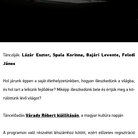
Hullámok, a szálkás
valóság
Lázár Esz­ter, Spala Ko­r­in­na, Ba­já­ri Le­ven­te, Fe­le­di
Tán­col­ják:
János
Hol já­runk éppen a saját élet­hely­ze­tünk­ben, ho­gyan il­lesz­ke­dünk a vi­lág­ba,
és hol tart a lel­künk fej­lő­dé­se? Mi­képp il­lesz­ke­dünk bele és ért­jük meg a kö­
rü­löt­tünk lévő vi­lá­got?
Vá­rady Ró­bert ki­ál­lí­tá­sán
Tánc­elő­adás
, a ma­gyar kul­tú­ra nap­ján
A prog­ra­mon való rész­vé­tel lét­szám­hoz kö­tött, ezért elő­ze­tes re­giszt­rá­ció