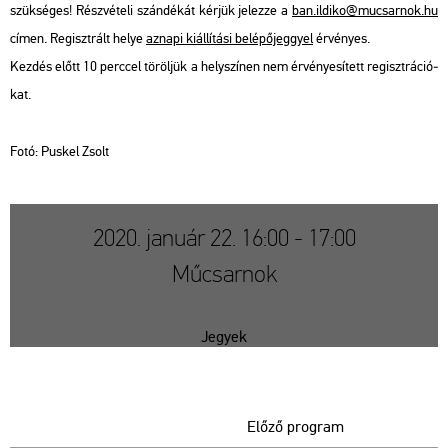
szük­sé­ges! Rész­vé­te­li szán­dé­kát kér­jük je­lez­ze a
ban.​il­di­ko@​mu­csar­nok.​hu
címen. Re­giszt­rált helye
az­na­pi ki­ál­lí­tá­si be­lé­pő­jeggyel
ér­vé­nyes.
Kez­dés előtt 10 perc­cel tö­röl­jük a hely­szí­nen nem ér­vé­nye­sí­tett re­giszt­rá­ci­ó­
kat.
Fotó: Pus­kel Zsolt
2020. január 22. 16:00 - 17:00
Műcsarnok
Jegyek
Előző program