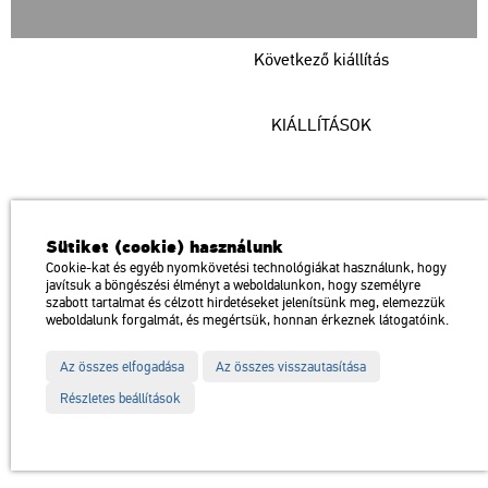
Következő kiállítás
KIÁLLÍTÁSOK
Műcsarnok
Sütiket (cookie) használunk
a Magyar Művészeti Akadémia intézménye
Cookie-kat és egyéb nyomkövetési technológiákat használunk, hogy
javítsuk a böngészési élményt a weboldalunkon, hogy személyre
1146 Budapest, Dózsa György út 37.
szabott tartalmat és célzott hirdetéseket jelenítsünk meg, elemezzük
Megközelíthető: Millenniumi Földalatti Vasút – Hősök tere megálló
térkép
weboldalunk forgalmát, és megértsük, honnan érkeznek látogatóink.
Trolibusz: 75, 79 / Autóbusz: 20, 30, 105
Az összes elfogadása
Az összes visszautasítása
Impresszum
Sitemap
Adatvédelem
Részletes beállítások