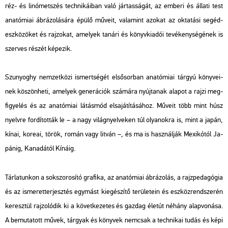
réz- és li­nó­met­szés tech­ni­ká­i­ban való jár­tas­sá­gát, az em­be­ri és ál­la­ti test
ana­tó­mi­ai áb­rá­zo­lá­sá­ra épülő mű­ve­it, va­la­mint azo­kat az ok­ta­tá­si se­géd­
esz­kö­zö­ket és raj­zo­kat, ame­lyek ta­ná­ri és könyv­ki­adói te­vé­keny­sé­gé­nek is
szer­ves ré­szét ké­pe­zik.
Szu­nyo­ghy nem­zet­kö­zi is­mert­sé­gét el­ső­sor­ban ana­tó­mi­ai tár­gyú köny­ve­i­
nek kö­szön­he­ti, ame­lyek ge­ne­rá­ci­ók szá­má­ra nyúj­ta­nak ala­pot a rajzi meg­
fi­gye­lés és az ana­tó­mi­ai lá­tás­mód el­sa­já­tí­tá­sá­hoz. Mű­ve­it több mint húsz
nyelv­re for­dí­tot­ták le – a nagy vi­lág­nyel­ve­ken túl olya­nok­ra is, mint a japán,
kínai, ko­re­ai, török, román vagy lit­ván –, és ma is hasz­nál­ják Me­xi­kó­tól Ja­
pá­nig, Ka­na­dá­tól Kí­ná­ig.
Tár­la­tun­kon a sok­szo­ro­sí­tó gra­fi­ka, az ana­tó­mi­ai áb­rá­zo­lás, a rajz­pe­da­gó­gia
és az is­me­ret­ter­jesz­tés egy­mást ki­egé­szí­tő te­rü­le­te­in és esz­köz­rend­sze­rén
ke­resz­tül raj­zo­ló­dik ki a kö­vet­ke­ze­tes és gaz­dag élet­út né­hány alap­vo­ná­sa.
A be­mu­ta­tott művek, tár­gyak és köny­vek nem­csak a tech­ni­kai tudás és képi