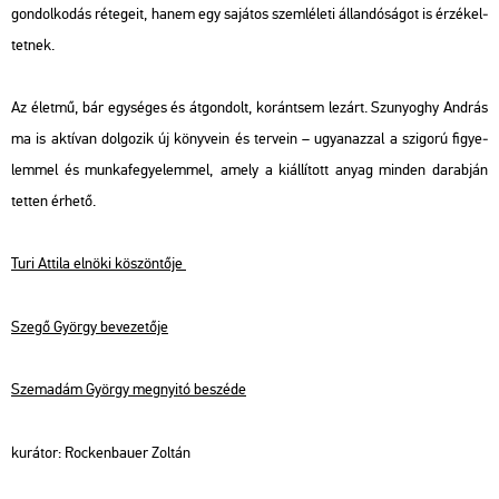
gon­dol­ko­dás ré­te­ge­it, hanem egy sa­já­tos szem­lé­le­ti ál­lan­dó­sá­got is ér­zé­kel­
tet­nek.
Az élet­mű, bár egy­sé­ges és át­gon­dolt, ko­ránt­sem le­zárt. Szu­nyo­ghy And­rás
ma is ak­tí­van dol­go­zik új köny­ve­in és ter­ve­in – ugyan­az­zal a szi­go­rú fi­gye­
lem­mel és mun­ka­fe­gye­lem­mel, amely a ki­ál­lí­tott anyag min­den da­rab­ján
tet­ten ér­he­tő.
Turi At­ti­la el­nö­ki kö­szön­tő­je
Szegő György be­ve­ze­tő­je
Sze­ma­dám György meg­nyi­tó be­szé­de
ku­rá­tor: Rocken­ba­u­er Zol­tán