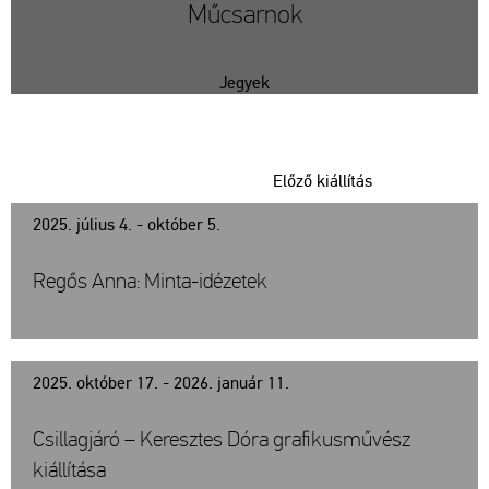
ban
Műcsarnok
Jegyek
Előző kiállítás
2025. július 4. - október 5.
Regős Anna: Minta-idézetek
2025. október 17. - 2026. január 11.
Csillagjáró – Keresztes Dóra grafikusművész
kiállítása