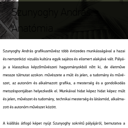
Szunyoghy András:
Anatómia
Szu­nyo­ghy And­rás gra­fi­kus­mű­vész több év­ti­ze­des mun­kás­sá­gá­val a hazai
és nem­zet­kö­zi vi­zu­á­lis kul­tú­ra egyik sa­já­tos és el­is­mert alak­já­vá vált. Pá­lyá­
ja a klasszi­kus kép­ző­mű­vé­sze­ti ha­gyo­má­nyok­ból nőtt ki, de élet­mű­ve
messze túl­mu­tat azo­kon: mű­vé­sze­te a múlt és jelen, a tu­do­mány és mű­vé­
szet, az au­to­nóm és al­kal­ma­zott gra­fi­ka, a mes­ter­ség és a gon­dol­ko­dás
met­szés­pont­já­ban he­lyez­ke­dik el. Mun­ká­i­val hidat képez hidat képez múlt
és jelen, mű­vé­szet és tu­do­mány, tech­ni­kai mes­ter­ség és lá­tás­mód, al­kal­ma­
zott és au­to­nóm mű­vé­szet kö­zött.
A ki­ál­lí­tás át­fo­gó képet nyújt Szu­nyo­ghy sok­ré­tű pá­lyá­já­ról, be­mu­tat­va a