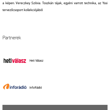
a képen: Ve­recz­key Szil­via: Tosz­kán tájak, egyé­ni var­rott tech­ni­ka, az Yssi
ter­ve­ző­cso­port kol­lek­ci­ó­já­ból
Part­ne­rek
Heti Vá­lasz
In­fo­Rá­dió