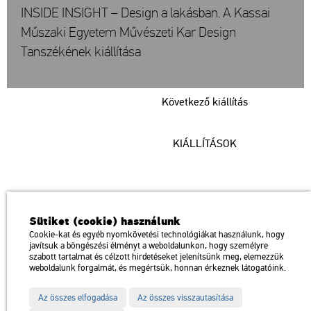
INSIDE INSIGHT – Design a lakásban. A Kassai
Műszaki Egyetem Művészeti Kar Design
Tanszékének kiállítása
Következő kiállítás
KIÁLLÍTÁSOK
Műcsarnok
Sütiket (cookie) használunk
a Magyar Művészeti Akadémia intézménye
Cookie-kat és egyéb nyomkövetési technológiákat használunk, hogy
javítsuk a böngészési élményt a weboldalunkon, hogy személyre
1146 Budapest, Dózsa György út 37.
szabott tartalmat és célzott hirdetéseket jelenítsünk meg, elemezzük
Megközelíthető: Millenniumi Földalatti Vasút – Hősök tere megálló
térkép
weboldalunk forgalmát, és megértsük, honnan érkeznek látogatóink.
Trolibusz: 75, 79 / Autóbusz: 20, 30, 105
Az összes elfogadása
Az összes visszautasítása
Impresszum
Sitemap
Adatvédelem