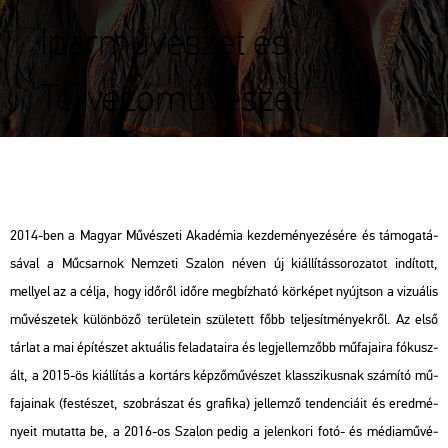
Iparművészet és
Tervezőművészet
2014-ben a Ma­gyar Mű­vé­sze­ti Aka­dé­mia kez­de­mé­nye­zé­sé­re és tá­mo­ga­tá­
sá­val a Mű­csar­nok Nem­ze­ti Sza­lon néven új ki­ál­lí­tás­so­ro­za­tot in­dí­tott,
mellyel az a célja, hogy idő­ről időre meg­bíz­ha­tó kör­ké­pet nyújt­son a vi­zu­á­lis
mű­vé­sze­tek kü­lön­bö­ző te­rü­le­te­in szü­le­tett főbb tel­je­sít­mé­nyek­ről. Az első
tár­lat a mai épí­té­szet ak­tu­á­lis fel­ada­ta­i­ra és leg­jel­lem­zőbb mű­fa­ja­i­ra fó­kusz­
ált, a 2015-ös ki­ál­lí­tás a kor­társ kép­ző­mű­vé­szet klasszi­kus­nak szá­mí­tó mű­
fa­ja­i­nak (fes­té­szet, szob­rá­szat és gra­fi­ka) jel­lem­ző ten­den­ci­á­it és ered­mé­
nye­it mu­tat­ta be, a 2016-os Sza­lon pedig a je­len­ko­ri fotó- és mé­dia­mű­vé­