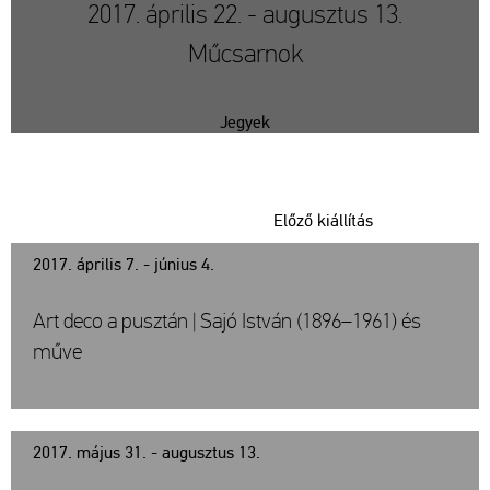
2017. április 22. - augusztus 13.
Műcsarnok
Jegyek
Előző kiállítás
2017. április 7. - június 4.
Art deco a pusztán | Sajó István (1896–1961) és
műve
2017. május 31. - augusztus 13.