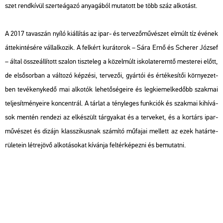
szet rend­kí­vül szer­te­ága­zó anya­gá­ból mu­ta­tott be több száz al­ko­tást.
A 2017 ta­va­szán nyíló ki­ál­lí­tás az ipar- és ter­ve­ző­mű­vé­szet el­múlt tíz évé­nek
át­te­kin­té­sé­re vál­lal­ko­zik. A fel­kért ku­rá­to­rok – Sára Ernő és Sche­rer Jó­zsef
– által össze­ál­lí­tott sza­lon tisz­te­leg a kö­zel­múlt is­ko­la­te­rem­tő mes­te­rei előtt,
de el­ső­sor­ban a vál­to­zó kép­zé­si, ter­ve­zői, gyár­tói és ér­té­ke­sí­tői kör­nye­zet­
ben te­vé­keny­ke­dő mai al­ko­tók le­he­tő­sé­ge­i­re és leg­ki­emel­ke­dőbb szak­mai
tel­je­sít­mé­nye­i­re kon­cent­rál. A tár­lat a tény­le­ges funk­ci­ók és szak­mai ki­hí­vá­
sok men­tén ren­de­zi az el­ké­szült tár­gya­kat és a ter­ve­ket, és a kor­társ ipar­
mű­vé­szet és di­zájn klasszi­kus­nak szá­mí­tó mű­fa­jai mel­lett az ezek ha­tár­te­
rü­le­te­in lét­re­jö­vő al­ko­tá­so­kat kí­ván­ja fel­tér­ké­pez­ni és be­mu­tat­ni.