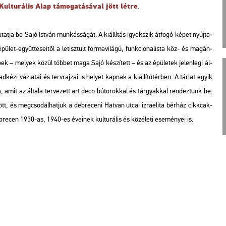
ul­tu­rá­lis Alap tá­mo­ga­tá­sá­val jött létre
.
at­ja be Sajó Ist­ván mun­kás­sá­gát. A ki­ál­lí­tás igyek­szik át­fo­gó képet nyúj­ta­
let-együt­te­se­i­től a le­tisz­tult for­ma­vi­lá­gú, funk­ci­o­na­lis­ta köz- és ma­gán­
ny­ké­pek – me­lyek közül töb­bet maga Sajó ké­szí­tett – és az épü­le­tek je­len­le­gi ál­
ké­zi váz­la­tai és terv­raj­zai is he­lyet kap­nak a ki­ál­lí­tó­tér­ben. A tár­lat egyik
á­ja, amit az ál­ta­la ter­ve­zett art deco bú­to­rok­kal és tár­gyak­kal ren­dez­tünk be.
ö­zött, és meg­cso­dál­hat­juk a deb­re­ce­ni Hat­van utcai iz­ra­e­li­ta bér­ház cikk­cak­
Deb­re­cen 1930-as, 1940-es éve­i­nek kul­tu­rá­lis és köz­éle­ti ese­mé­nyei is.