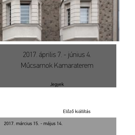
2017. április 7. - június 4.
Műcsarnok Kamaraterem
Jegyek
Előző kiállítás
2017. március 15. - május 14.