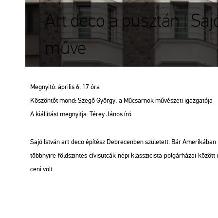
Art deco a pusztán | Saj
műve
Meg­nyi­tó: áp­ri­lis 6. 17 óra
Kö­szön­tőt mond: Szegő György, a Mű­csar­nok mű­vé­sze­ti igaz­ga­tó­ja
A ki­ál­lí­tást meg­nyit­ja: Térey János író
Sajó Ist­ván art deco épí­tész Deb­re­cen­ben szü­le­tett. Bár Ame­ri­ká­ban n
több­nyi­re föld­szin­tes cí­vis­ut­cák népi klasszi­cis­ta pol­gár­há­zai kö­zö
ce­ni volt.