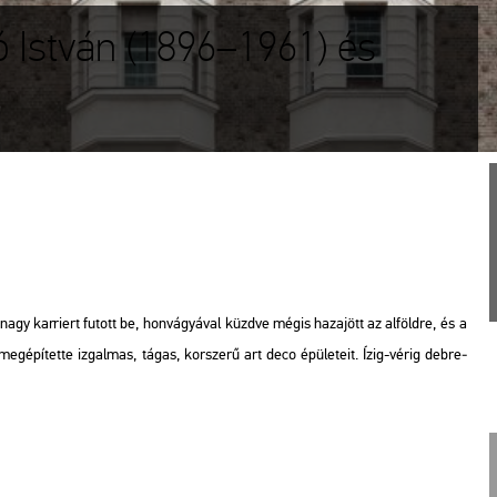
ó István (1896–1961) és
agy kar­ri­ert fu­tott be, hon­vá­gyá­val küzd­ve mégis ha­za­jött az al­föld­re, és a
tt meg­épí­tet­te iz­gal­mas, tágas, kor­sze­rű art deco épü­le­te­it. Ízig-vérig deb­re­