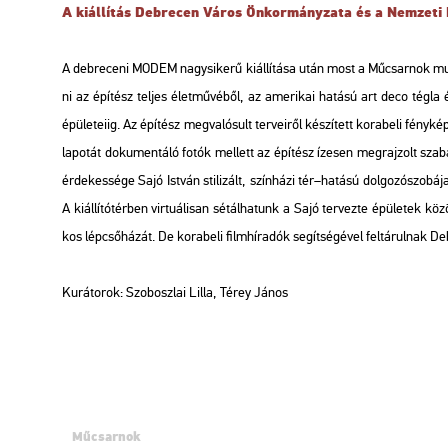
A ki­ál­lí­tás Deb­re­cen Város Ön­kor­mány­za­ta és a Nem­ze­ti K
A deb­re­ce­ni MODEM nagy­si­ke­rű ki­ál­lí­tá­sa után most a Mű­csar­nok mu­t
ni az épí­tész tel­jes élet­mű­vé­ből, az ame­ri­kai ha­tá­sú art deco tégla épü­
épü­le­te­i­ig. Az épí­tész meg­va­ló­sult ter­ve­i­ről ké­szí­tett ko­ra­be­li fé
la­po­tát do­ku­men­tá­ló fotók mel­lett az épí­tész íze­sen meg­raj­zolt sza­bad­
ér­de­kes­sé­ge Sajó Ist­ván sti­li­zált, szín­há­zi tér–ha­tá­sú dol­go­zó­szo­b
A ki­ál­lí­tó­tér­ben vir­tu­á­li­san sé­tál­ha­tunk a Sajó ter­vez­te épü­le­tek k
kos lép­cső­há­zát. De ko­ra­be­li film­hír­adók se­gít­sé­gé­vel fel­tá­rul­nak 
Ku­rá­to­rok: Szo­bosz­lai Lilla, Térey János
Műcsarnok