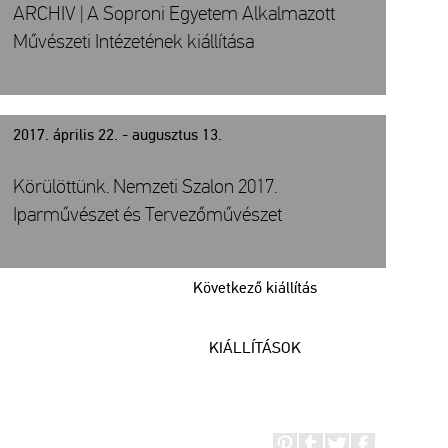
ARCHIV | A Soproni Egyetem Alkalmazott
Művészeti Intézetének kiállítása
2017. április 22. - augusztus 13.
Körülöttünk. Nemzeti Szalon 2017.
Iparművészet és Tervezőművészet
Következő kiállítás
KIÁLLÍTÁSOK