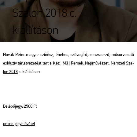
Szalon 2018 c.
kiállításon
Novák Péter ma­gyar szí­nész, éne­kes, szö­veg­író, ze­ne­szer­ző, mű­sor­ve­ze­tő
exk­lu­zív tár­lat­ve­ze­tést
tart
a
Kéz | Mű | Remek. Nép­mű­vé­szet. Nem­ze­ti Sza­
lon 2018
c. ki­ál­lí­tá­son
Be­lé­pő­jegy: 2500 Ft
on­line jegy­elő­vé­tel