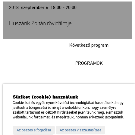
2018. szeptember 6. 18:00 - 20:00
Huszárik Zoltán rövidfilmjei
Következő program
PROGRAMOK
Műcsarnok
Sütiket (cookie) használunk
a Magyar Művészeti Akadémia intézménye
Cookie-kat és egyéb nyomkövetési technológiákat használunk, hogy
javítsuk a böngészési élményt a weboldalunkon, hogy személyre
1146 Budapest, Dózsa György út 37.
szabott tartalmat és célzott hirdetéseket jelenítsünk meg, elemezzük
Megközelíthető: Millenniumi Földalatti Vasút – Hősök tere megálló
térkép
weboldalunk forgalmát, és megértsük, honnan érkeznek látogatóink.
Trolibusz: 75, 79 / Autóbusz: 20, 30, 105
Az összes elfogadása
Az összes visszautasítása
Impresszum
Sitemap
Adatvédelem