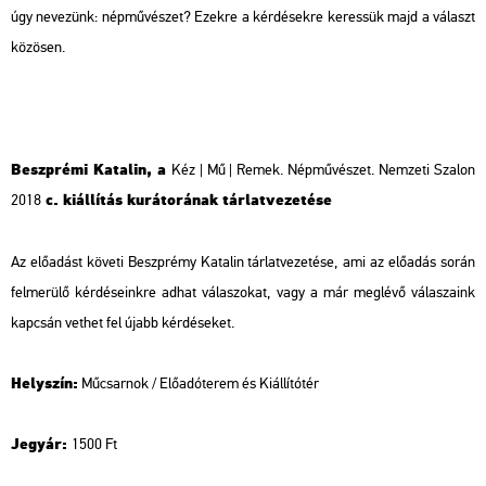
úgy ne­ve­zünk: nép­mű­vé­szet? Ezek­re a kér­dé­sek­re ke­res­sük majd a vá­laszt
kö­zö­sen.
Beszp­ré­mi Ka­ta­lin, a
Kéz | Mű | Remek. Nép­mű­vé­szet. Nem­ze­ti Sza­lon
c. ki­ál­lí­tás ku­rá­to­rá­nak tár­lat­ve­ze­té­se
2018
Az elő­adást kö­ve­ti Beszp­rémy Ka­ta­lin tár­lat­ve­ze­té­se, ami az elő­adás során
fel­me­rü­lő kér­dé­se­ink­re adhat vá­la­szo­kat, vagy a már meg­lé­vő vá­la­sza­ink
kap­csán vet­het fel újabb kér­dé­se­ket.
Hely­szín:
Mű­csar­nok / Elő­adó­te­rem és Ki­ál­lí­tó­tér
Jegy­ár:
1500 Ft