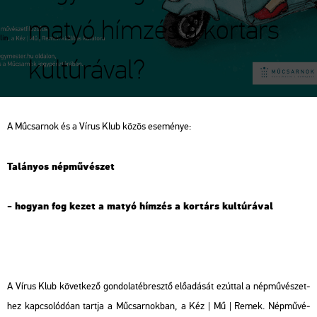
matyó hímzés a kortárs
kultúrával?
A Mű­csar­nok és a Vírus Klub közös ese­mé­nye:
Ta­lá­nyos nép­mű­vé­szet
- ho­gyan fog kezet a matyó hím­zés a kor­társ kul­tú­rá­val
A Vírus Klub kö­vet­ke­ző gon­do­lat­éb­resz­tő elő­adá­sát ez­út­tal a nép­mű­vé­szet­
hez kap­cso­ló­dó­an tart­ja a Mű­csar­nok­ban, a
Kéz | Mű | Remek. Nép­mű­vé­