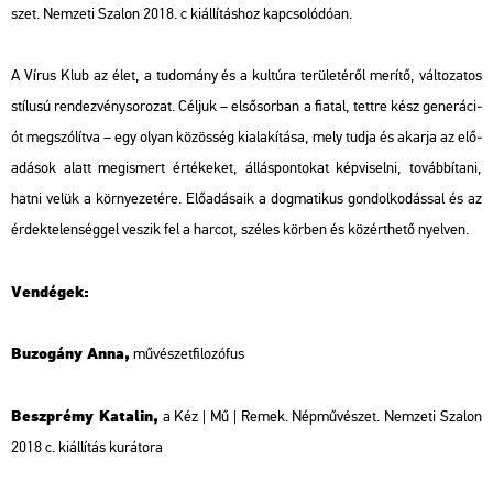
szet. Nem­ze­ti Sza­lon 2018.
c ki­ál­lí­tás­hoz kap­cso­ló­dó­an.
A Vírus Klub az élet, a tu­do­mány és a kul­tú­ra te­rü­le­té­ről me­rí­tő, vál­to­za­tos
stí­lu­sú ren­dez­vény­so­ro­zat. Cél­juk – el­ső­sor­ban a fi­a­tal, tett­re kész ge­ne­rá­ci­
ót meg­szó­lít­va – egy olyan kö­zös­ség ki­ala­kí­tá­sa, mely tudja és akar­ja az elő­
adá­sok alatt meg­is­mert ér­té­ke­ket, ál­lás­pon­to­kat kép­vi­sel­ni, to­váb­bí­ta­ni,
hatni velük a kör­nye­ze­té­re. Elő­adá­sa­ik a dog­ma­ti­kus gon­dol­ko­dás­sal és az
ér­dek­te­len­ség­gel ve­szik fel a har­cot, szé­les kör­ben és köz­ért­he­tő nyel­ven.
Ven­dé­gek:
Bu­zo­gány Anna,
mű­vé­szet­fi­lo­zó­fus
Beszp­rémy Ka­ta­lin,
a Kéz | Mű | Remek. Nép­mű­vé­szet. Nem­ze­ti Sza­lon
2018 c. ki­ál­lí­tás ku­rá­to­ra