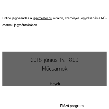
On­line jegy­vá­sár­lás a
jegy­mes­ter.hu
ol­da­lon, sze­mé­lyes jegy­vá­sár­lás a Mű­
csar­nok jegy­pénz­tá­rá­ban.
2018. június 14. 18:00
Műcsarnok
Jegyek
Előző program