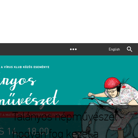
English
Talányos népművészet -
hogyan fog kezet a