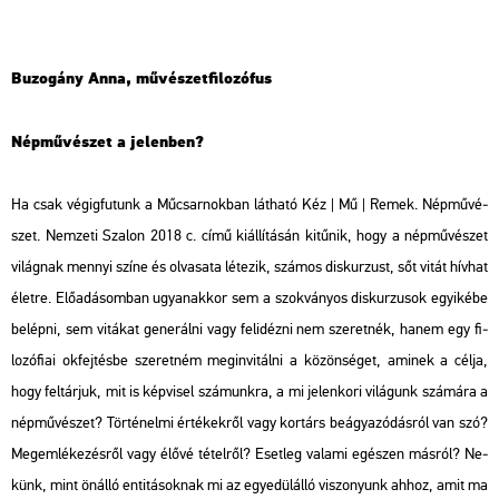
Bu­zo­gány Anna, mű­vé­szet­fi­lo­zó­fus
Nép­mű­vé­szet a je­len­ben?
Ha csak vé­gig­fu­tunk a Mű­csar­nok­ban lát­ha­tó Kéz | Mű | Remek. Nép­mű­vé­
szet. Nem­ze­ti Sza­lon 2018 c. című ki­ál­lí­tá­sán ki­tű­nik, hogy a nép­mű­vé­szet
vi­lág­nak mennyi színe és ol­va­sa­ta lé­te­zik, szá­mos dis­kur­zust, sőt vitát hív­hat
élet­re. Elő­adá­som­ban ugyan­ak­kor sem a szok­vá­nyos dis­kur­zu­sok egyi­ké­be
be­lép­ni, sem vi­tá­kat ge­ne­rál­ni vagy fel­idéz­ni nem sze­ret­nék, hanem egy fi­
lo­zó­fi­ai ok­fej­tés­be sze­ret­ném meg­in­vi­tál­ni a kö­zön­sé­get, ami­nek a célja,
hogy fel­tár­juk, mit is kép­vi­sel szá­munk­ra, a mi je­len­ko­ri vi­lá­gunk szá­má­ra a
nép­mű­vé­szet? Tör­té­nel­mi ér­té­kek­ről vagy kor­társ be­ágya­zó­dás­ról van szó?
Meg­em­lé­ke­zés­ről vagy élővé té­tel­ről? Eset­leg va­la­mi egé­szen más­ról? Ne­
künk, mint ön­ál­ló en­ti­tá­sok­nak mi az egye­dül­ál­ló vi­szo­nyunk ahhoz, amit ma