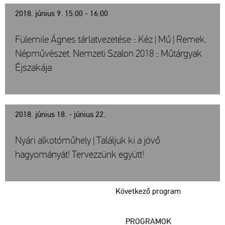
2018. június 9. 15:00 - 16:00
Fülemile Ágnes tárlatvezetése :: Kéz | Mű | Remek.
Népművészet. Nemzeti Szalon 2018 :: Műtárgyak
Éjszakája
2018. június 18. - június 22.
Nyári alkotóműhely | Találjuk ki a jövő
hagyományát! Tervezzünk együtt!
Következő program
PROGRAMOK