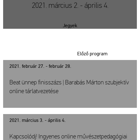
2021. március 2. - április 4.
Jegyek
Előző program
2021. február 27. - február 28.
Beat ünnep finisszázs | Barabás Márton szubjektív
online tárlatvezetése
2021. március 3. - április 4.
Kapcsolódj! Ingyenes online művészetpedagógiai