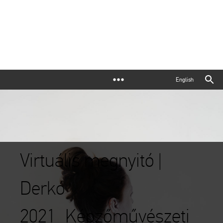
English
Virtuális megnyitó |
Derkó
2021_Képzőművészeti