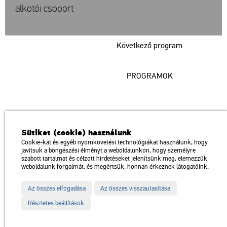
alkotói csoport
Következő program
PROGRAMOK
Műcsarnok
Sütiket (cookie) használunk
a Magyar Művészeti Akadémia intézménye
Cookie-kat és egyéb nyomkövetési technológiákat használunk, hogy
javítsuk a böngészési élményt a weboldalunkon, hogy személyre
1146 Budapest, Dózsa György út 37.
szabott tartalmat és célzott hirdetéseket jelenítsünk meg, elemezzük
Megközelíthető: Millenniumi Földalatti Vasút – Hősök tere megálló
térkép
weboldalunk forgalmát, és megértsük, honnan érkeznek látogatóink.
Trolibusz: 75, 79 / Autóbusz: 20, 30, 105
Az összes elfogadása
Az összes visszautasítása
Impresszum
Sitemap
Adatvédelem
Részletes beállítások