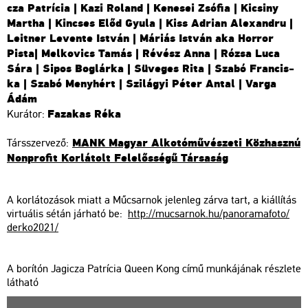
cza Pat­rí­cia | Kazi Ro­land | Ke­ne­sei Zsó­fia | Ki­csiny
Mar­tha | Kin­cses Előd Gyula | Kiss Ad­ri­an Ale­xand­ru |
Leit­ner Le­ven­te Ist­ván | Má­ri­ás Ist­ván aka Hor­ror
Pista| Mel­ko­vics Tamás | Ré­vész Anna | Rózsa Luca
Sára | Sipos Bog­lár­ka | Sü­ve­ges Rita | Szabó Fran­cis­
ka | Szabó Meny­hért | Szi­lá­gyi Péter Antal | Varga
Ádám
Fa­za­kas Réka
Ku­rá­tor:
MANK Ma­gyar Al­ko­tó­mű­vé­sze­ti Köz­hasz­nú
Társ­szer­ve­ző:
Non­pro­fit Kor­lá­tolt Fe­le­lős­sé­gű Tár­sa­ság
A kor­lá­to­zá­sok miatt a Mű­csar­nok je­len­leg zárva tart, a ki­ál­lí­tás
vir­tu­á­lis sétán jár­ha­tó be:
http://​mu­csar­nok.​hu/​pan​oram​afot​o/​
der­ko2021/
A bo­rí­tón Jagi­cza Pat­rí­cia Queen Kong című mun­ká­já­nak rész­le­te
lát­ha­tó