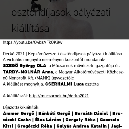
ösztöndíjasok pályázati
kiállítása
https://​youtu.​be/​O4b­zAF­kOK8w
Derkó 2021 | Kép­ző­mű­vé­sze­ti ösz­tön­dí­ja­sok pá­lyá­za­ti ki­ál­lí­tá­sa
A vir­tu­á­lis meg­nyi­tó ese­mé­nyen kö­szön­tőt mon­da­nak:
SZEGŐ György DLA
, a Mű­csar­nok mű­vé­sze­ti igaz­ga­tó­ja és
TARDY-MOL­NÁR Anna
, a Ma­gyar Al­ko­tó­mű­vé­sze­ti Köz­hasz­
nú Non­pro­fit Kft. (MANK) ügy­ve­ze­tő­je
CSER­HAL­MI Luca
A ki­ál­lí­tást meg­nyit­ja:
esz­té­ta
A ki­ál­lí­tás­ról:
http://​mu­csar­nok.​hu/​der­ko2021
Dí­ja­zot­tak/ki­ál­lí­tók:
Ámmer Gergő | Bán­kú­ti Gergő | Ber­náth Dá­ni­el | Bru­
tócz­ki Csaba | Éles Ló­ránt | Ger­gely Réka | Gosz­to­la
Kitti | Gregócz­ki Réka | Gu­lyás And­rea Ka­ta­lin | Jagi­