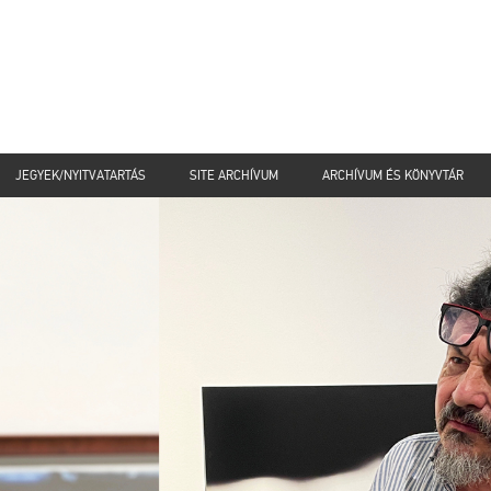
JEGYEK/NYITVATARTÁS
SITE ARCHÍVUM
ARCHÍVUM ÉS KÖNYVTÁR