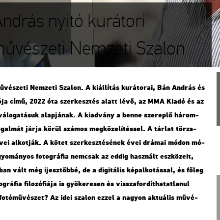
ndrás nyitó kurátori
tóművészeti Nemzeti Szalon
vé­sze­ti Nem­ze­ti Sza­lon. A ki­ál­lí­tás ku­rá­to­rai, Bán And­rás és
­tó­ja című, 2022 óta szer­kesz­tés alatt lévő, az MMA Kiadó és az
vá­lo­ga­tá­suk alap­já­nak. A ki­ad­vány a benne sze­rep­lő há­rom­
fo­gal­mát járja körül szá­mos meg­kö­ze­lí­tés­sel. A tár­lat törzs­
vei al­kot­ják. A kötet szer­kesz­té­sé­nek évei drá­mai módon mó­
ha­gyo­má­nyos fo­tog­rá­fia nem­csak az eddig hasz­nált esz­kö­ze­it,
an vált még ijesz­tőb­bé, de a di­gi­tá­lis kép­al­ko­tás­sal, és főleg
rá­fia fi­lo­zó­fi­á­ja is gyö­ke­re­sen és vissza­for­dít­ha­tat­la­nul
fo­tó­mű­vé­szet? Az idei sza­lon ezzel a na­gyon ak­tu­á­lis mű­vé­