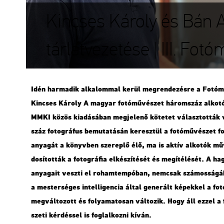
Kincses Károly és Bán A
tárlatvezetése | III. Fo
Idén har­ma­dik al­ka­lom­mal kerül meg­ren­de­zés­re a Fo­tó­mű­
Kin­cses Ká­roly A ma­gyar fo­tó­mű­vé­szet há­rom­száz al­ko
MMKI közös ki­adá­sá­ban meg­je­le­nő kö­te­tet vá­lasz­tot­ták 
száz fo­tog­rá­fus be­mu­ta­tá­sán ke­resz­tül a fo­tó­mű­vé­szet 
anya­gát a könyv­ben sze­rep­lő élő, ma is aktív al­ko­tók mű
do­sí­tot­ták a fo­tog­rá­fia el­ké­szí­té­sét és meg­íté­lé­sét. A 
anya­ga­it vesz­ti el ro­ham­tem­pó­ban, nem­csak szá­mos­sá­gá­b
a mes­ter­sé­ges in­tel­li­gen­cia által ge­ne­rált ké­pek­kel a fo­tog­
meg­vál­to­zott és fo­lya­ma­to­san vál­to­zik. Hogy áll ezzel a 
sze­ti kér­dés­sel is fog­lal­koz­ni kíván.