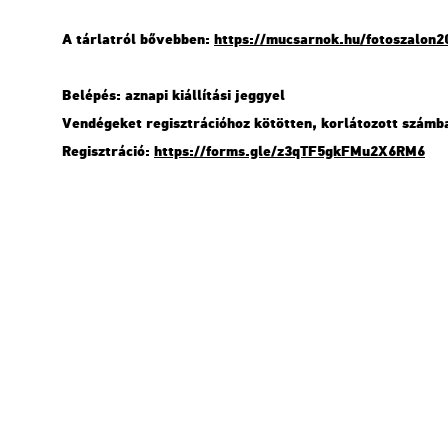
A tár­lat­ról bő­veb­ben:
https://​mu­csar­nok.​hu/​fot​osza​lon2
Be­lé­pés: az­na­pi ki­ál­lí­tá­si jeggyel
Ven­dé­ge­ket re­giszt­rá­ci­ó­hoz kö­töt­ten, kor­lá­to­zott szám
Re­giszt­rá­ció:
https://​forms.​gle/​z3q​TF5g​kFMu​2X6R​M6