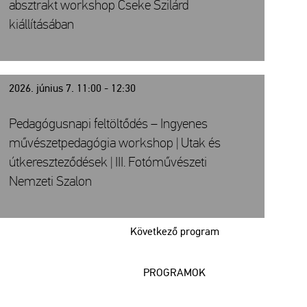
absztrakt workshop Cseke Szilárd
kiállításában
2026. június 7. 11:00 - 12:30
Pedagógusnapi feltöltődés – Ingyenes
művészetpedagógia workshop | Utak és
útkereszteződések | III. Fotóművészeti
Nemzeti Szalon
Következő program
PROGRAMOK