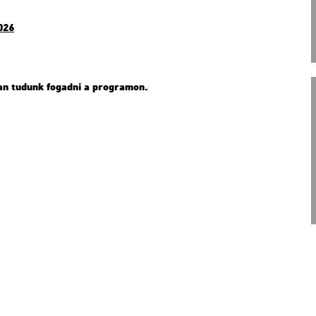
​026
­ban tu­dunk fo­gad­ni a prog­ra­mon.