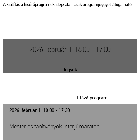
A ki­ál­lí­tás a kí­sé­rő­prog­ra­mok ideje alatt csak prog­ram­jeggyel lá­to­gat­ha­tó.
2026. február 1. 16:00 - 17:00
Jegyek
Előző program
2026. február 1. 10:00 - 17:30
Mester és tanítványok interjúmaraton