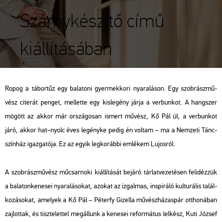
Szárnykészítő című
kiállításában
Ropog a tá­bor­tűz egy ba­la­to­ni gyer­mek­ko­ri nya­ra­lá­son. Egy szob­rász­mű­
vész ci­te­rát pen­get, mel­let­te egy kis­le­gény járja a ver­bun­kot. A hang­szer
mö­gött az akkor már or­szá­go­san is­mert mű­vész, Kő Pál ül, a ver­bun­kot
járó, akkor hat–nyolc éves le­gény­ke pedig én vol­tam – ma a Nem­ze­ti Tánc­
szín­ház igaz­ga­tó­ja. Ez az egyik leg­ko­ráb­bi em­lé­kem Lu­jos­ról.
A szob­rász­mű­vész mű­csar­no­ki ki­ál­lí­tá­sát be­já­ró tár­lat­ve­ze­té­sen fel­idéz­zük
a ba­la­ton­ke­ne­sei nya­ra­lá­so­kat, azo­kat az iz­gal­mas, ins­pi­rá­ló kul­tu­rá­lis ta­lál­
ko­zá­so­kat, ame­lyek a Kő Pál – Pé­ter­fy Gi­zel­la mű­vész­há­zas­pár ott­ho­ná­ban
zaj­lot­tak, és tisz­te­let­tel meg­ál­lunk a ke­ne­sei re­for­má­tus lel­kész, Kuti Jó­zsef