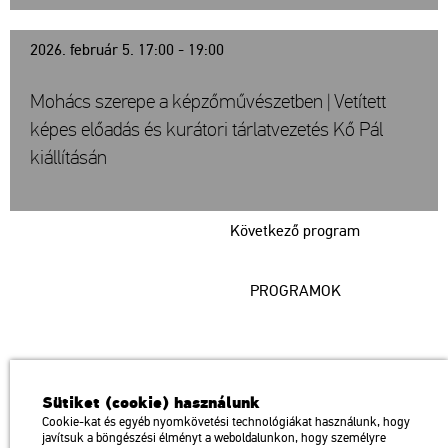
2026. február 5. 17:00 - 19:00
Mohács szerepe a képzőművészetben | Vetített
képes előadás és kurátori tárlatvezetés Kő Pál
kiállításán
Következő program
PROGRAMOK
Műcsarnok
Sütiket (cookie) használunk
a Magyar Művészeti Akadémia intézménye
Cookie-kat és egyéb nyomkövetési technológiákat használunk, hogy
javítsuk a böngészési élményt a weboldalunkon, hogy személyre
1146 Budapest, Dózsa György út 37.