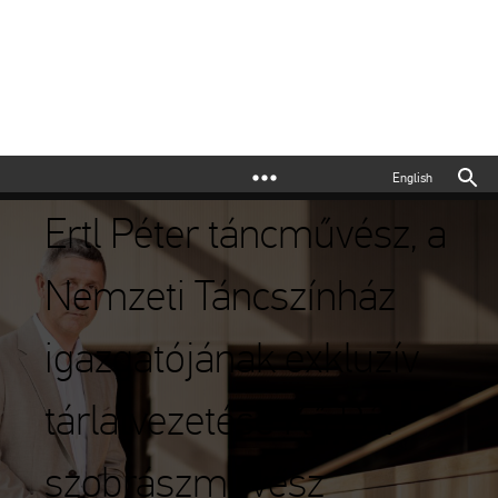
English
Ertl Péter táncművész, a
Nemzeti Táncszínház
igazgatójának exkluzív
tárlatvezetése Kő Pál
szobrászművész