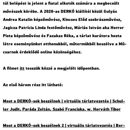
túl be­lé­pést is je­lent a fi­a­tal al­ko­tók szá­má­ra a meg­be­csült
mű­vé­szek kö­ré­be. A 2020-as DERKÓ ki­ál­lí­tói közül
Gu­lyás
And­rea Ka­ta­lin
kép­ző­mű­vész,
Kin­cses Előd
szob­rász­mű­vész,
Jagi­cza Pat­rí­cia Linda
fes­tő­mű­vész,
Má­ri­ás Ist­ván aka Hor­ror
Pista
kép­ző­mű­vész és
Fa­za­kas Réka
, a tár­lat ku­rá­to­ra hozta
létre ese­mé­nyün­ket ott­ho­nuk­ból, mű­ter­mük­ből be­szél­ve a Mű­
csar­nok ér­dek­lő­dő on­line kö­zön­sé­gé­hez.
A fil­met
itt
tesszük közzé a meg­je­lölt idő­pont­ban.
Az első három rész itt lát­ha­tó:
Most a DERKÓ-sok be­szél­nek | vir­tu­á­lis tár­lat­ve­ze­tés | Schul­
ler Judit, Pa­rá­da Zol­tán, Szabó Fran­cis­ka, w. Hor­váth Tibor
Most a DERKÓ-sok be­szél­nek 2 | vir­tu­á­lis tár­lat­ve­ze­tés | Ber­