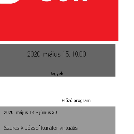
2020. május 15. 18:00
Jegyek
Előző program
2020. május 13. - június 30.
Szurcsik József kurátor virtuális