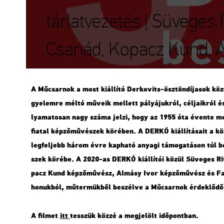
tárlatvezetés | Süveges
Csanád, Kopacz Kund, A
A Mű­csar­nok a most ki­ál­lí­tó Der­kovits-ösz­tön­dí­ja­sok kö
gye­lem­re méltó mű­ve­ik mel­lett pá­lyá­juk­ról, cél­ja­ik­ról és 
lya­ma­to­san nagy száma jelzi, hogy az 1955 óta éven­te meg­hi
fi­a­tal kép­ző­mű­vé­szek kö­ré­ben. A DERKÓ ki­ál­lí­tá­sa­it a 
leg­fel­jebb három évre kap­ha­tó anya­gi tá­mo­ga­tá­son túl be­
szek kö­ré­be. A 2020-as DERKÓ ki­ál­lí­tói közül
Sü­ve­ges Ri
pacz Kund
kép­ző­mű­vész,
Al­másy Ivor
kép­ző­mű­vész és
Fa
ho­nuk­ból, mű­ter­mük­ből be­szél­ve a Mű­csar­nok ér­dek­lő­dő 
A fil­met
itt
tesszük közzé a meg­je­lölt idő­pont­ban.