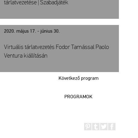
tárlatvezetése | Szabadjáték
2020. május 17. - június 30.
Virtuális tárlatvezetés Fodor Tamással Paolo
Ventura kiállításán
Következő program
PROGRAMOK