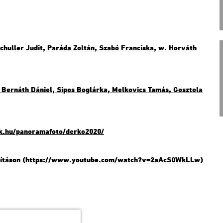
 Schul­ler Judit, Pa­rá­da Zol­tán, Szabó Fran­cis­ka, w. Hor­váth
| Ber­náth Dá­ni­el, Sipos Bog­lár­ka, Mel­ko­vics Tamás, Gosz­to­la
k.​hu/​pan​oram​afot​o/​der­ko2020/
í­tá­son (
https://​www.​you­tu­be.​com/​watch?​v=2aA​cS0W​kLLw
)