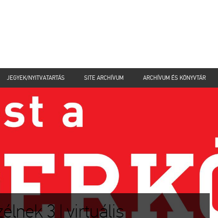
JEGYEK/NYITVATARTÁS
SITE ARCHÍVUM
ARCHÍVUM ÉS KÖNYVTÁR
nek 3 | virtuális