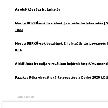
Az első két rész itt lát­ha­tó:
Most a DERKÓ-sok be­szél­nek | vir­tu­á­lis tár­lat­ve­ze­tés |
Tibor
Most a DERKÓ-sok be­szél­nek 2 | vir­tu­á­lis tár­lat­ve­ze­tés 
Kitti
A ki­ál­lí­tást itt tudja vir­tu­á­li­san be­jár­ni:
http://​mu­csar­no
Fa­za­kas Réka vir­tu­á­lis tár­lat­ve­ze­té­se a Derkó 2020 ki­ál­l
Műcsarnok
a Magyar Művészeti Akadémia intézménye