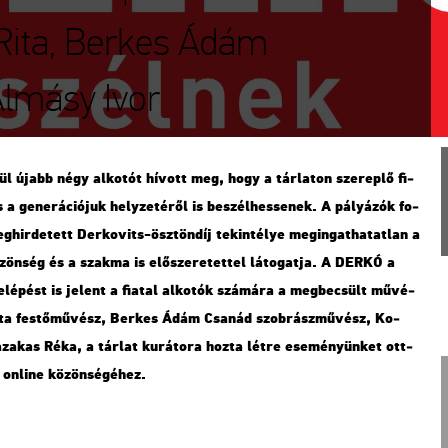
 Rita, Berkes Ádám
lmásy Ivor
zül újabb négy al­ko­tót hí­vott meg, hogy a tár­la­ton sze­rep­lő fi­
a ge­ne­rá­ci­ó­juk hely­ze­té­ről is be­szél­hes­se­nek. A pá­lyá­zók fo­
r­de­tett Der­kovits-ösz­tön­díj te­kin­té­lye meg­in­gat­ha­tat­lan a
kö­zön­ség és a szak­ma is elő­sze­re­tet­tel lá­to­gat­ja. A DERKÓ a
lé­pést is je­lent a fi­a­tal al­ko­tók szá­má­ra a meg­be­csült mű­vé­
ta
fes­tő­mű­vész,
Ber­kes Ádám Csa­nád
szob­rász­mű­vész,
Ko­
­za­kas Réka
, a tár­lat ku­rá­to­ra hozta létre ese­mé­nyün­ket ott­
on­line kö­zön­sé­gé­hez.