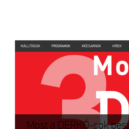
KIÁLLÍTÁSOK
PROGRAMOK
MŰCSARNOK
HÍREK
Most a DERKÓ-sok beszél