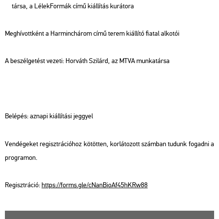
tár­sa, a Lé­lek­For­mák című ki­ál­lí­tás ku­rá­to­ra
Meg­hí­vott­ként a Har­minc­há­rom című terem ki­ál­lí­tó fi­a­tal al­ko­tói
A be­szél­ge­tést ve­ze­ti: Hor­váth Szi­lárd, az MTVA mun­ka­tár­sa
Be­lé­pés: az­na­pi ki­ál­lí­tá­si jeggyel
Ven­dé­ge­ket re­giszt­rá­ci­ó­hoz kö­töt­ten, kor­lá­to­zott szám­ban tu­dunk fo­gad­ni a
prog­ra­mon.
Re­giszt­rá­ció:
https://​forms.​gle/​cNa​nBio​Af45​hKRw​88