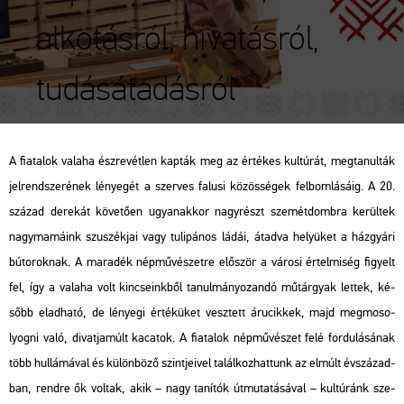
alkotásról, hivatásról,
tudásátadásról
A fi­a­ta­lok va­la­ha ész­re­vét­len kap­ták meg az ér­té­kes kul­tú­rát, meg­ta­nul­ták
jel­rend­sze­ré­nek lé­nye­gét a szer­ves fa­lu­si kö­zös­sé­gek fel­bom­lá­sá­ig. A 20.
szá­zad de­re­kát kö­ve­tő­en ugyan­ak­kor nagy­részt sze­mét­domb­ra ke­rül­tek
nagy­ma­má­ink szu­szék­jai vagy tu­li­pá­nos ládái, át­ad­va he­lyü­ket a ház­gyá­ri
bú­to­rok­nak. A ma­ra­dék nép­mű­vé­szet­re elő­ször a vá­ro­si ér­tel­mi­ség fi­gyelt
fel, így a va­la­ha volt kin­cse­ink­ből ta­nul­má­nyo­zan­dó mű­tár­gyak let­tek, ké­
sőbb el­ad­ha­tó, de lé­nye­gi ér­té­kü­ket vesz­tett áru­cik­kek, majd meg­mo­so­
lyog­ni való, di­vat­ja­múlt ka­ca­tok. A fi­a­ta­lok nép­mű­vé­szet felé for­du­lá­sá­nak
több hul­lá­má­val és kü­lön­bö­ző szint­je­i­vel ta­lál­koz­hat­tunk az el­múlt év­szá­zad­
ban, rend­re ők vol­tak, akik – nagy ta­ní­tók út­mu­ta­tá­sá­val – kul­tú­ránk sze­