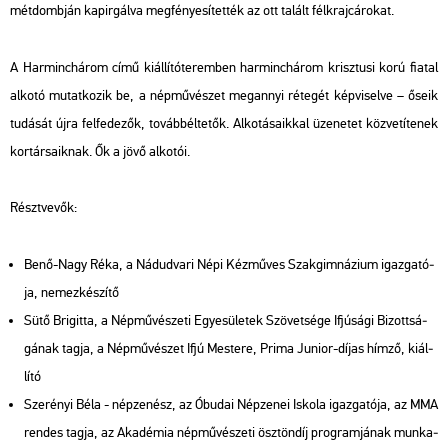
mét­domb­ján ka­pir­gál­va meg­fé­nye­sí­tet­ték az ott ta­lált fél­kraj­cá­ro­kat.
A Har­minc­há­rom című ki­ál­lí­tó­te­rem­ben har­minc­há­rom krisz­tu­si korú fi­a­tal
al­ko­tó mu­tat­ko­zik be, a nép­mű­vé­szet meg­annyi ré­te­gét kép­vi­sel­ve – őseik
tu­dá­sát újra fel­fe­de­zők, to­vább­él­te­tők. Al­ko­tá­sa­ik­kal üze­ne­tet köz­ve­tí­te­nek
kor­tár­sa­ik­nak. Ők a jövő al­ko­tói.
Részt­ve­vők:
Benő-Nagy Réka, a Nád­ud­va­ri Népi Kéz­mű­ves Szak­gim­ná­zi­um igaz­ga­tó­
ja, ne­mez­ké­szí­tő
Sütő Bri­git­ta, a Nép­mű­vé­sze­ti Egye­sü­le­tek Szö­vet­sé­ge If­jú­sá­gi Bi­zott­sá­
gá­nak tagja, a Nép­mű­vé­szet Ifjú Mes­te­re, Prima Ju­ni­or-díjas hímző, ki­ál­
lí­tó
Sze­ré­nyi Béla - nép­ze­nész, az Óbu­dai Nép­ze­nei Is­ko­la igaz­ga­tó­ja, az MMA
ren­des tagja, az Aka­dé­mia nép­mű­vé­sze­ti ösz­tön­díj prog­ram­já­nak mun­ka­