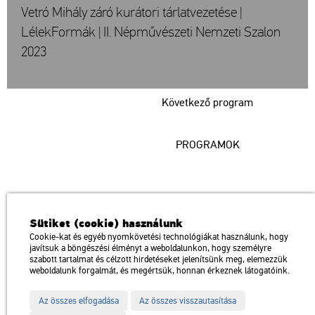
Vetró Mihály záró kurátori tárlatvezetése |
LélekFormák | II. Népművészeti Nemzeti Szalon
2023
Következő program
PROGRAMOK
Műcsarnok
Sütiket (cookie) használunk
a Magyar Művészeti Akadémia intézménye
Cookie-kat és egyéb nyomkövetési technológiákat használunk, hogy
javítsuk a böngészési élményt a weboldalunkon, hogy személyre
1146 Budapest, Dózsa György út 37.
szabott tartalmat és célzott hirdetéseket jelenítsünk meg, elemezzük
Megközelíthető: Millenniumi Földalatti Vasút – Hősök tere megálló
térkép
weboldalunk forgalmát, és megértsük, honnan érkeznek látogatóink.
Trolibusz: 75, 79 / Autóbusz: 20, 30, 105
Az összes elfogadása
Az összes visszautasítása
Impresszum
Sitemap
Adatvédelem