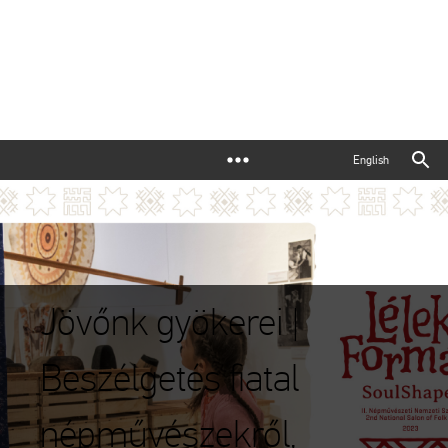
English
Jövőnk gyökerei |
Beszélgetés fiatal
népművészekről,