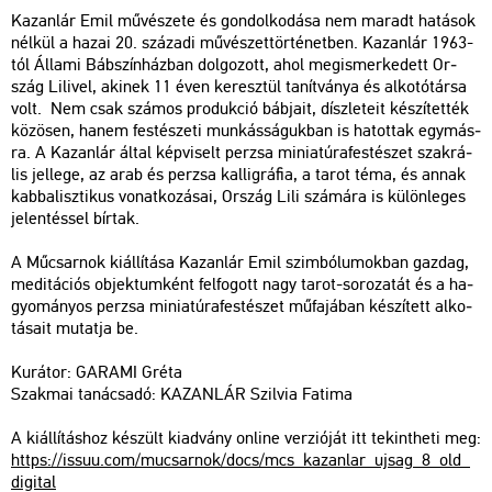
Ka­zan­lár Emil mű­vé­sze­te és gon­dol­ko­dá­sa nem ma­radt ha­tá­sok
nél­kül a hazai 20. szá­za­di mű­vé­szet­tör­té­net­ben. Ka­zan­lár 1963-
tól Ál­la­mi Báb­szín­ház­ban dol­go­zott, ahol meg­is­mer­ke­dett Or­
szág Li­li­vel, aki­nek 11 éven ke­resz­tül ta­nít­vá­nya és al­ko­tó­tár­sa
volt. Nem csak szá­mos pro­duk­ció báb­ja­it, dísz­le­te­it ké­szí­tet­ték
kö­zö­sen, hanem fes­té­sze­ti mun­kás­sá­guk­ban is ha­tot­tak egy­más­
ra. A Ka­zan­lár által kép­vi­selt per­zsa mi­ni­a­tú­ra­fes­té­szet szak­rá­
lis jel­le­ge, az arab és per­zsa kal­lig­rá­fia, a tarot téma, és annak
kab­ba­lisz­ti­kus vo­nat­ko­zá­sai, Or­szág Lili szá­má­ra is kü­lön­le­ges
je­len­tés­sel bír­tak.
A Mű­csar­nok ki­ál­lí­tá­sa Ka­zan­lár Emil szim­bó­lu­mok­ban gaz­dag,
me­di­tá­ci­ós ob­jek­tum­ként fel­fo­gott nagy tarot-so­ro­za­tát és a ha­
gyo­má­nyos per­zsa mi­ni­a­tú­ra­fes­té­szet mű­fa­já­ban ké­szí­tett al­ko­
tá­sa­it mu­tat­ja be.
Ku­rá­tor: GA­RA­MI Gréta
Szak­mai ta­nács­adó: KA­ZAN­LÁR Szil­via Fa­ti­ma
A ki­ál­lí­tás­hoz ké­szült ki­ad­vány on­line ver­zi­ó­ját itt te­kint­he­ti meg:
https://​issuu.​com/​mu­csar­nok/​docs/​mcs_​ka­zan­lar_​uj­sag_​8_​old_​
di­g­ital