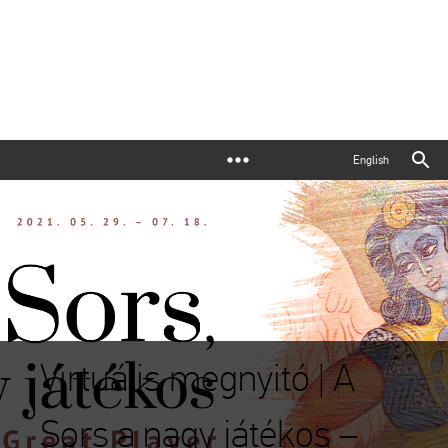
English
Virtuális megnyitó | A
Sors a nagy játékos –