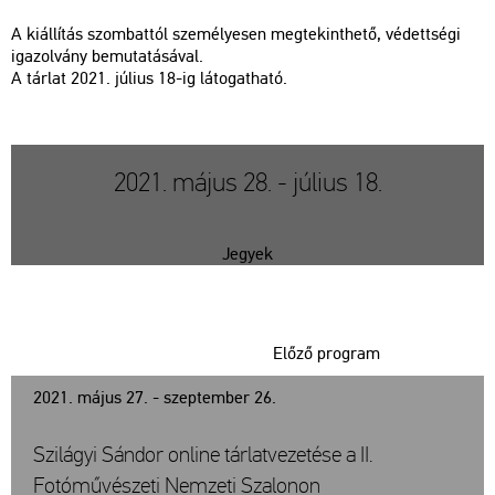
A ki­ál­lí­tás szom­bat­tól sze­mé­lye­sen meg­te­kint­he­tő, vé­dett­sé­gi
iga­zol­vány be­mu­ta­tá­sá­val.
A tár­lat 2021. jú­li­us 18-ig lá­to­gat­ha­tó.
2021. május 28. - július 18.
Jegyek
Előző program
2021. május 27. - szeptember 26.
Szilágyi Sándor online tárlatvezetése a II.
Fotóművészeti Nemzeti Szalonon