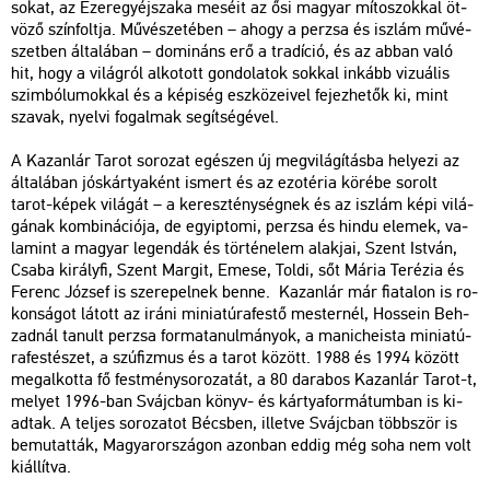
so­kat, az Ezer­egy­éj­sza­ka me­sé­it az ősi ma­gyar mí­to­szok­kal öt­
vö­ző szín­folt­ja. Mű­vé­sze­té­ben – ahogy a per­zsa és isz­lám mű­vé­
szet­ben ál­ta­lá­ban – do­mi­náns erő a tra­dí­ció, és az abban való
hit, hogy a vi­lág­ról al­ko­tott gon­do­la­tok sok­kal in­kább vi­zu­á­lis
szim­bó­lu­mok­kal és a ké­pi­ség esz­kö­ze­i­vel fe­jez­he­tők ki, mint
sza­vak, nyel­vi fo­gal­mak se­gít­sé­gé­vel.
A Ka­zan­lár Tarot so­ro­zat egé­szen új meg­vi­lá­gí­tás­ba he­lye­zi az
ál­ta­lá­ban jós­kár­tya­ként is­mert és az ezo­té­ria kö­ré­be so­rolt
tarot-képek vi­lá­gát – a ke­resz­tény­ség­nek és az isz­lám képi vi­lá­
gá­nak kom­bi­ná­ci­ó­ja, de egyip­to­mi, per­zsa és hindu ele­mek, va­
la­mint a ma­gyar le­gen­dák és tör­té­ne­lem alak­jai, Szent Ist­ván,
Csaba ki­rály­fi, Szent Mar­git, Emese, Toldi, sőt Mária Te­ré­zia és
Fe­renc Jó­zsef is sze­re­pel­nek benne. Ka­zan­lár már fi­a­ta­lon is ro­
kon­sá­got lá­tott az iráni mi­ni­a­tú­ra­fes­tő mes­ter­nél, Hos­se­in Beh­
zad­nál ta­nult per­zsa for­ma­ta­nul­má­nyok, a ma­nic­he­is­ta mi­ni­a­tú­
ra­fes­té­szet, a szú­fiz­mus és a tarot kö­zött. 1988 és 1994 kö­zött
meg­al­kot­ta fő fest­mény­so­ro­za­tát, a 80 da­ra­bos Ka­zan­lár Tarot-t,
me­lyet 1996-ban Svájc­ban könyv- és kár­tya­for­má­tum­ban is ki­
ad­tak. A tel­jes so­ro­za­tot Bécs­ben, il­let­ve Svájc­ban több­ször is
be­mu­tat­ták, Ma­gyar­or­szá­gon azon­ban eddig még soha nem volt
ki­ál­lít­va.