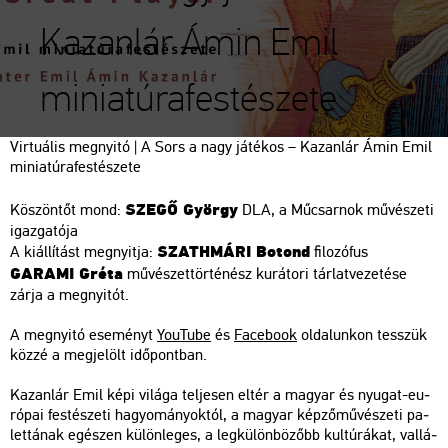
Kazanlár Ámin Emil
miniatúrafestészete
Vir­tu­á­lis meg­nyi­tó | A Sors a nagy já­té­kos – Ka­zan­lár Ámin Emil
mi­ni­a­tú­ra­fes­té­sze­te
SZEGŐ György
Kö­szön­tőt mond:
DLA, a Mű­csar­nok mű­vé­sze­ti
igaz­ga­tó­ja
SZATH­MÁ­RI Bo­tond
A ki­ál­lí­tást meg­nyit­ja:
fi­lo­zó­fus
GA­RA­MI Gréta
mű­vé­szet­tör­té­nész ku­rá­to­ri tár­lat­ve­ze­té­se
zárja a meg­nyi­tót.
A meg­nyi­tó ese­ményt
You­Tu­be
és
Fa­ce­book
ol­da­lun­kon tesszük
közzé a meg­je­lölt idő­pont­ban.
Ka­zan­lár Emil képi vi­lá­ga tel­je­sen eltér a ma­gyar és nyu­gat-eu­
ró­pai fes­té­sze­ti ha­gyo­má­nyok­tól, a ma­gyar kép­ző­mű­vé­sze­ti pa­
let­tá­nak egé­szen kü­lön­le­ges, a leg­kü­lön­bö­zőbb kul­tú­rá­kat, val­lá­