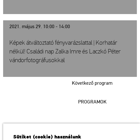
2021. május 29. 10:00 - 14:00
Képek átváltoztató fényvarázslattal | Korhatár
nélkül! Családi nap Zalka Imre és Laczkó Péter
vándorfotográfusokkal
Következő program
PROGRAMOK
Műcsarnok
Sütiket (cookie) használunk