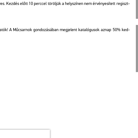
es. Kez­dés előtt 10 perc­cel tö­röl­jük a hely­szí­nen nem ér­vé­nye­sí­tett re­giszt­
t­ha­tók! A Mű­csar­nok gon­do­zá­sá­ban meg­je­lent ka­ta­ló­gu­sok aznap 50% ked­