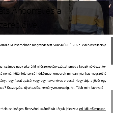
ts Andorral és a
zereplőivel
or­ral a Mű­csar­nok­ban meg­ren­de­zett SORS­KÉR­DÉ­SEK c. vi­de­ó­ins­tal­lá­ci­ó­ja
ja, szá­mos nagy si­ke­rű film fő­sze­rep­lő­je ez­út­tal ismét a kép­ző­mű­vé­szet te­
lön­bö­ző nemű, kü­lön­fé­le sorsú hét­köz­na­pi em­be­rek mind­annyi­un­kat meg­szó­lí­tó
kis­lányt, egy fi­a­tal apá­cát vagy egy hat­van­éves or­vost? Hogy látja a jövőt egy
pa? Összeg­zés, új­ra­kez­dés, re­mény­vesz­tett­ség, hit. Több mint lát­ni­va­ló –
rá­ció szük­sé­ges! Rész­vé­te­li szán­dé­kát kér­jük je­lez­ze a
eri.​il­di­ko@​mu­csar­