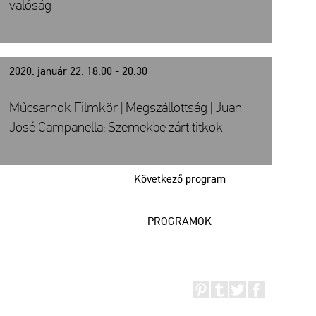
valóság
2020. január 22. 18:00 - 20:30
Műcsarnok Filmkör | Megszállottság | Juan
José Campanella: Szemekbe zárt titkok
Következő program
PROGRAMOK