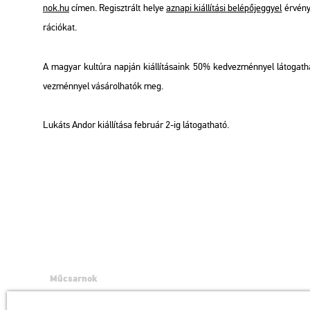
nok.​hu
címen. Re­giszt­rált helye
az­na­pi ki­ál­lí­tá­si be­lé­pő­jeggyel
ér­vé­ny
rá­ci­ó­kat.
A ma­gyar kul­tú­ra nap­ján ki­ál­lí­tá­sa­ink 50% ked­vez­ménnyel lá­to­ga
vez­ménnyel vá­sá­rol­ha­tók meg.
Lu­káts Andor ki­ál­lí­tá­sa feb­ru­ár 2-ig lá­to­gat­ha­tó.
Műcsarnok
a Magyar Művészeti Akadémia intézménye