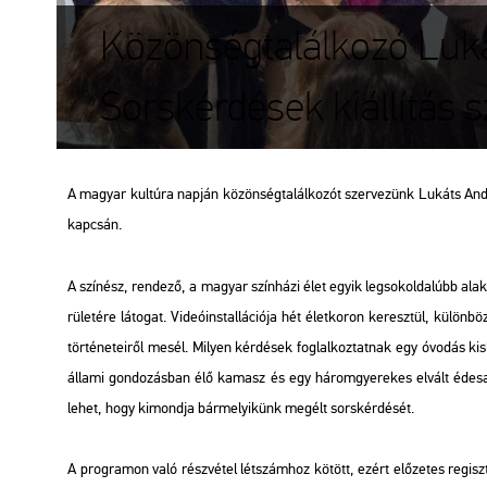
Közönségtalálkozó Luká
Sorskérdések kiállítás s
A ma­gyar kul­tú­ra nap­ján kö­zön­ség­ta­lál­ko­zót szer­ve­zünk Lu­káts An­d
kap­csán.
A szí­nész, ren­de­ző, a ma­gyar szín­há­zi élet egyik leg­sok­ol­da­lúbb alak­
rü­le­té­re lá­to­gat. Vi­de­ó­ins­tal­lá­ci­ó­ja hét élet­ko­ron ke­resz­tül, kü­
tör­té­ne­te­i­ről mesél. Mi­lyen kér­dé­sek fog­lal­koz­tat­nak egy óvo­dás 
ál­la­mi gon­do­zás­ban élő ka­masz és egy há­rom­gye­re­kes el­vált édes­a
lehet, hogy ki­mond­ja bár­me­lyi­künk meg­élt sors­kér­dé­sét.
A prog­ra­mon való rész­vé­tel lét­szám­hoz kö­tött, ezért elő­ze­tes re­giszt­