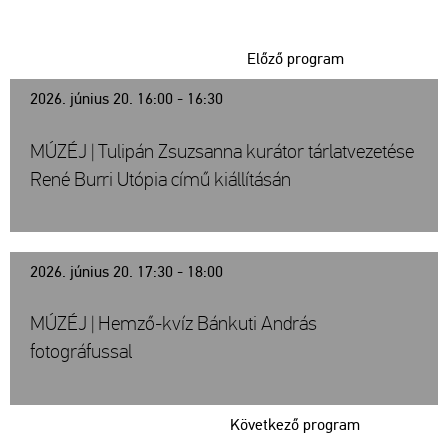
Előző program
2026. június 20. 16:00 - 16:30
MÚZÉJ | Tulipán Zsuzsanna kurátor tárlatvezetése
René Burri Utópia című kiállításán
2026. június 20. 17:30 - 18:00
MÚZÉJ | Hemző-kvíz Bánkuti András
fotográfussal
Következő program