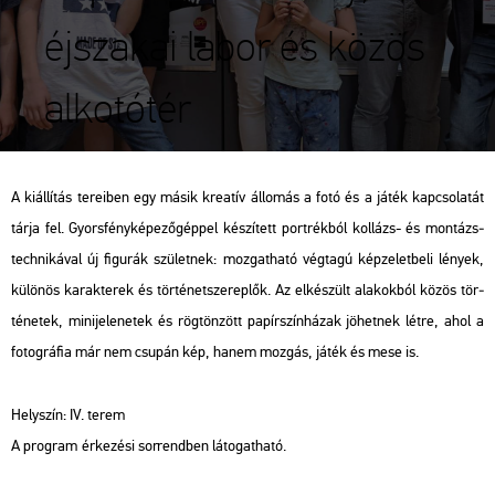
éjszakai labor és közös
alkotótér
A ki­ál­lí­tás te­re­i­ben egy másik kre­a­tív ál­lo­más a fotó és a játék kap­cso­la­tát
tárja fel. Gyors­fény­ké­pe­ző­gép­pel ké­szí­tett port­rék­ból kol­lázs- és mon­tázs­
tech­ni­ká­val új fi­gu­rák szü­let­nek: moz­gat­ha­tó vég­ta­gú kép­ze­let­be­li lé­nyek,
kü­lö­nös ka­rak­te­rek és tör­té­net­sze­rep­lők. Az el­ké­szült ala­kok­ból közös tör­
té­ne­tek, mi­ni­je­le­ne­tek és rög­tön­zött pa­pír­szín­há­zak jö­het­nek létre, ahol a
fo­tog­rá­fia már nem csu­pán kép, hanem moz­gás, játék és mese is.
Hely­szín: IV. terem
A prog­ram
ér­ke­zé­si sor­rend­ben lá­to­gat­ha­tó.