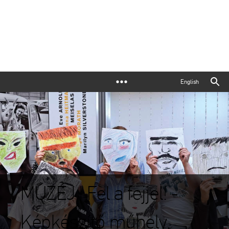
English
MÚZÉJ | Fel a fejjel! -
Képkészítő műhely,