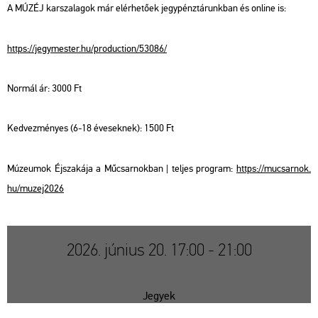
A MÚZÉJ kar­sza­la­gok már el­ér­he­tő­ek jegy­pénz­tá­runk­ban és on­line is:
https://​jegy­mes­ter.​hu/​pro­duc­ti­on/​53086/
Nor­mál ár: 3000 Ft
Ked­vez­mé­nyes (6-18 éve­sek­nek): 1500 Ft
Mú­ze­u­mok Éj­sza­ká­ja a Mű­csar­nok­ban | tel­jes prog­ram:
https://​mu­csar­nok.​
hu/​mu­zej2026
2026. június 20. 17:00 - 21:00
Jegyek