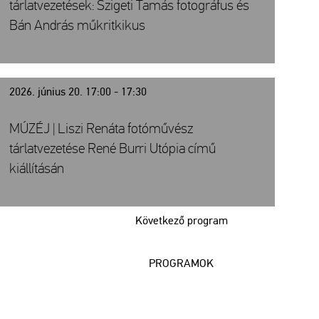
tárlatvezetések: Szigeti Tamás fotográfus és
Bán András műkritkikus
2026. június 20. 17:00 - 17:30
MÚZÉJ | Liszi Renáta fotóművész
tárlatvezetése René Burri Utópia című
kiállításán
Következő program
PROGRAMOK