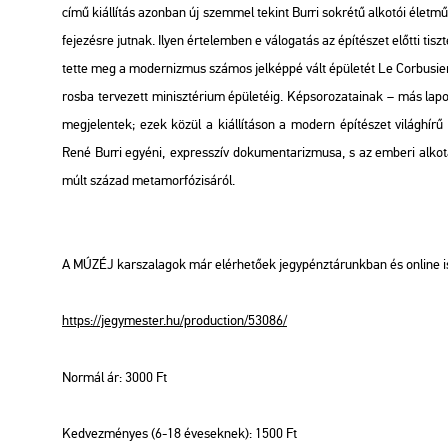
című ki­ál­lí­tás azon­ban új szem­mel te­kint Burri sok­ré­tű al­ko­tói élet­mű­
fe­je­zés­re jut­nak. Ilyen ér­te­lem­ben e vá­lo­ga­tás az épí­té­szet előt­ti tisz­
tet­te meg a mo­der­niz­mus szá­mos jel­kép­pé vált épü­le­tét Le Cor­bu­si­e
ros­ba ter­ve­zett mi­nisz­té­ri­um épü­le­té­ig. Kép­so­ro­za­ta­i­nak – más la
meg­je­len­tek; ezek közül a ki­ál­lí­tá­son a mo­dern épí­té­szet vi­lág­hí­rű
René Burri egyé­ni, exp­resszív do­ku­men­ta­riz­mu­sa, s az em­be­ri al­ko­t
múlt szá­zad me­ta­mor­fó­zi­sá­ról.
A MÚZÉJ kar­sza­la­gok már el­ér­he­tő­ek jegy­pénz­tá­runk­ban és on­line i
https://​jegy­mes­ter.​hu/​pro­duc­ti­on/​53086/
Nor­mál ár: 3000 Ft
Ked­vez­mé­nyes (6-18 éve­sek­nek): 1500 Ft