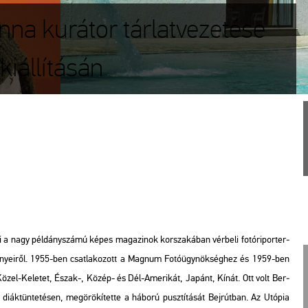
na kurátor tárlatvezetése
kiállításán
ri a nagy pél­dány­szá­mú képes ma­ga­zi­nok kor­sza­ká­ban vér­be­li fo­tó­ri­por­ter­
­mé­nye­i­ről. 1955-ben csat­la­ko­zott a Mag­num Fo­tó­ügy­nök­ség­hez és 1959-ben
t, a Közel-Ke­le­tet, Észak-, Közép- és Dél-Ame­ri­kát, Ja­pánt, Kínát. Ott volt Ber­
di­ák­tün­te­té­sen, meg­örö­kí­tet­te a há­bo­rú pusz­tí­tá­sát Bej­rút­ban. Az
Utó­pia