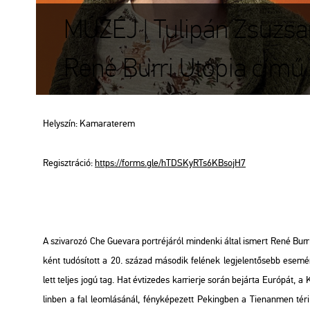
MÚZÉJ | Tulipán Zsuzsan
René Burri Utópia című 
Hely­szín: Ka­ma­ra­te­rem
Re­giszt­rá­ció:
https://​forms.​gle/​hTD​SKyR​Ts6K​Bsoj​H7
A szi­va­ro­zó Che Gu­e­va­ra port­ré­já­ról min­den­ki által is­mert René Bur
ként tu­dó­sí­tott a 20. szá­zad má­so­dik fe­lé­nek leg­je­len­tő­sebb ese
lett tel­jes jogú tag. Hat év­ti­ze­des kar­ri­er­je során be­jár­ta Eu­ró­pá
lin­ben a fal le­om­lá­sá­nál, fény­ké­pe­zett Pe­king­ben a Ti­en­an­men téri 