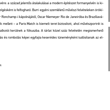
vé­re: a szá­zad je­len­tős át­ala­ku­lá­sai a mo­dern épí­té­szet for­ma­nyel­vén is ki­
tel­gés­ként is fel­fog­ha­tó: Burri egyé­ni szem­lé­le­tű mű­vé­szi fel­vé­te­le­ken örö­kí­
r Ronc­hamp-i ká­pol­ná­já­tól, Oscar Ni­e­meyer Rio de Ja­nei­ró­ba és Bra­zí­lia­vá­
pok mel­lett – a
Paris Match
is ki­emelt teret biz­to­sí­tott, ahol mű­vész­port­réi is
 al­ko­tói ke­rül­nek a fó­kusz­ba. A tár­lat közel száz fel­vé­te­lén meg­is­mer­he­tő
ás és rom­bo­lás képei egy­faj­ta ke­ser­édes tü­ne­mény­ként tu­dó­sí­ta­nak az el­
s: