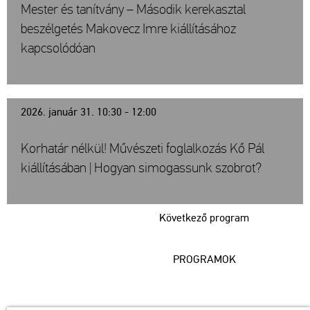
Mester és tanítvány – Második kerekasztal
beszélgetés Makovecz Imre kiállításához
kapcsolódóan
2026. január 31. 10:30 - 12:00
Korhatár nélkül! Művészeti foglalkozás Kő Pál
kiállításában | Hogyan simogassunk szobrot?
Következő program
PROGRAMOK