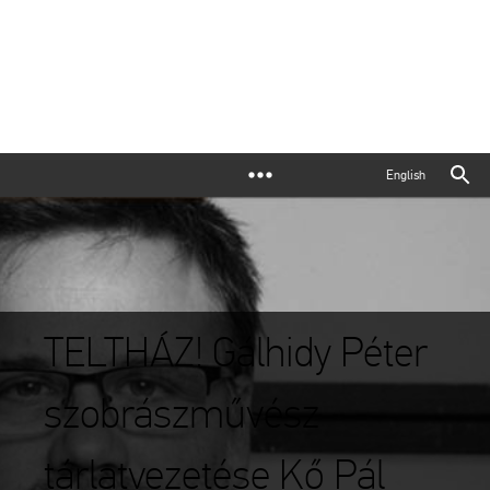
English
TELTHÁZ! Gálhidy Péter
szobrászművész
tárlatvezetése Kő Pál