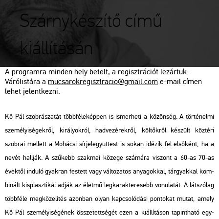
Szárnykészítő című
kiállításán
A prog­ram­ra min­den hely be­telt, a re­giszt­rá­ci­ót le­zár­tuk.
Vá­ró­lis­tá­ra a
mu­csa­rok­re­giszt­ra­cio@​gmail.​com
e-mail címen
lehet je­lent­kez­ni.
Kő Pál szob­rá­sza­tát több­fé­le­kép­pen is is­mer­he­ti a kö­zön­ség. A tör­té­nel­mi
sze­mé­lyi­sé­gek­ről, ki­rá­lyok­ról, had­ve­zé­rek­ről, köl­tők­ről ké­szült köz­té­ri
szob­rai mel­lett a Mo­há­csi sír­jel­együt­test is sokan idé­zik fel el­ső­ként, ha a
nevét hall­ják. A szű­kebb szak­mai kö­ze­ge szá­má­ra vi­szont a 60-as 70-as
évek­től in­du­ló gyak­ran fes­tett vagy vál­to­za­tos anya­gok­kal, tár­gyak­kal kom­
bi­nált kis­plasz­ti­kái adják az élet­mű leg­ka­rak­te­re­sebb vo­nu­la­tát. A lát­szó­lag
több­fé­le meg­kö­ze­lí­tés azon­ban olyan kap­cso­ló­dá­si pon­to­kat mutat, amely
Kő Pál sze­mé­lyi­sé­gé­nek össze­tett­sé­gét ezen a ki­ál­lí­tá­son ta­pint­ha­tó egy­