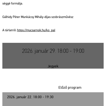
ség­gé for­mál­ja.
Gál­hidy Péter Mun­ká­csy Mi­hály-díjas szob­rász­mű­vész
A tár­lat­ról:
https://​mu­csar­nok.​hu/​ko_​pal
2026. január 29. 18:00 - 19:00
Jegyek
Előző program
2026. január 22. 18:00 - 19:30