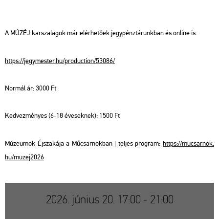
A MÚZÉJ kar­sza­la­gok már el­ér­he­tő­ek jegy­pénz­tá­runk­ban és on­line is:
https://​jegy­mes­ter.​hu/​pro­duc­ti­on/​53086/
Nor­mál ár: 3000 Ft
Ked­vez­mé­nyes (6-18 éve­sek­nek): 1500 Ft
Mú­ze­u­mok Éj­sza­ká­ja a Mű­csar­nok­ban | tel­jes prog­ram:
https://​mu­csar­nok.​
hu/​mu­zej2026
2026. június 20. 17:00 - 21:00