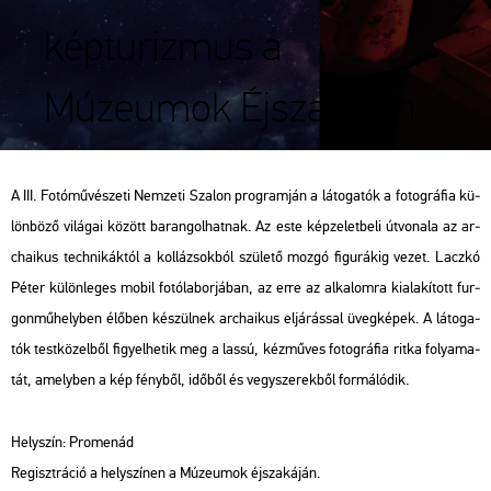
képturizmus a
Múzeumok Éjszakáján
A III. Fo­tó­mű­vé­sze­ti Nem­ze­ti Sza­lon prog­ram­ján a lá­to­ga­tók a fo­tog­rá­fia kü­
lön­bö­ző vi­lá­gai kö­zött ba­ran­gol­hat­nak. Az este kép­ze­let­be­li út­vo­na­la az ar­
cha­i­kus tech­ni­kák­tól a kol­lá­zsok­ból szü­le­tő mozgó fi­gu­rá­kig vezet. Lacz­kó
Péter kü­lön­le­ges mobil fo­tó­la­bor­já­ban, az erre az al­ka­lom­ra ki­ala­kí­tott fur­
gon­mű­hely­ben élő­ben ké­szül­nek ar­cha­i­kus el­já­rás­sal üveg­ké­pek. A lá­to­ga­
tók test­kö­zel­ből fi­gyel­he­tik meg a lassú, kéz­mű­ves fo­tog­rá­fia ritka fo­lya­ma­
tát, amely­ben a kép fény­ből, idő­ből és vegy­sze­rek­ből for­má­ló­dik.
Hely­szín: Pro­me­nád
Re­giszt­rá­ció a hely­szí­nen a Mú­ze­u­mok éj­sza­ká­ján.