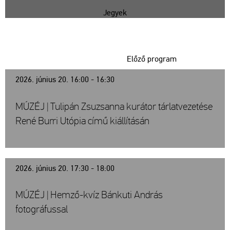
Jegyek
Előző program
2026. június 20. 16:00 - 16:30
MÚZÉJ | Tulipán Zsuzsanna kurátor tárlatvezetése
René Burri Utópia című kiállításán
2026. június 20. 17:30 - 18:00
MÚZÉJ | Hemző-kvíz Bánkuti András
fotográfussal