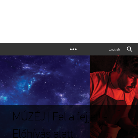
English
MÚZÉJ | Fel a fejjel! -
Előhívás alatt: