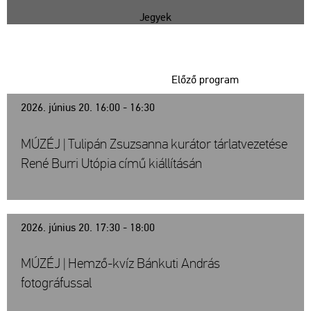
Jegyek
Előző program
2026. június 20. 16:00 - 16:30
MÚZÉJ | Tulipán Zsuzsanna kurátor tárlatvezetése
René Burri Utópia című kiállításán
2026. június 20. 17:30 - 18:00
MÚZÉJ | Hemző-kvíz Bánkuti András
fotográfussal