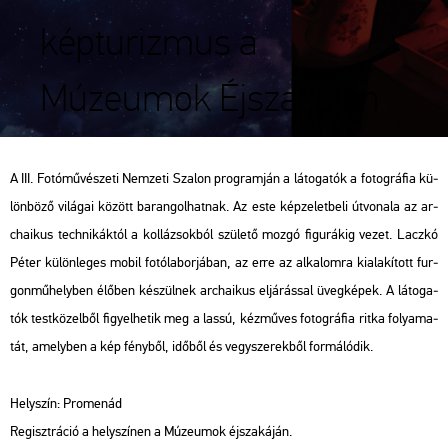
képturizmus a
Múzeumok Éjszakáján
A III. Fo­tó­mű­vé­sze­ti Nem­ze­ti Sza­lon prog­ram­ján a lá­to­ga­tók a fo­tog­rá­fia kü­
lön­bö­ző vi­lá­gai kö­zött ba­ran­gol­hat­nak. Az este kép­ze­let­be­li út­vo­na­la az ar­
cha­i­kus tech­ni­kák­tól a kol­lá­zsok­ból szü­le­tő mozgó fi­gu­rá­kig vezet. Lacz­kó
Péter kü­lön­le­ges mobil fo­tó­la­bor­já­ban, az erre az al­ka­lom­ra ki­ala­kí­tott fur­
gon­mű­hely­ben élő­ben ké­szül­nek ar­cha­i­kus el­já­rás­sal üveg­ké­pek. A lá­to­ga­
tók test­kö­zel­ből fi­gyel­he­tik meg a lassú, kéz­mű­ves fo­tog­rá­fia ritka fo­lya­ma­
tát, amely­ben a kép fény­ből, idő­ből és vegy­sze­rek­ből for­má­ló­dik.
Hely­szín: Pro­me­nád
Re­giszt­rá­ció a hely­szí­nen a Mú­ze­u­mok éj­sza­ká­ján.