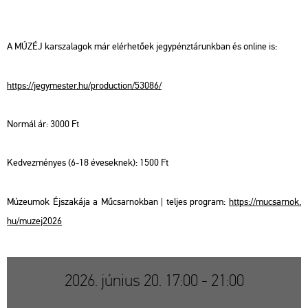
A MÚZÉJ kar­sza­la­gok már el­ér­he­tő­ek jegy­pénz­tá­runk­ban és on­line is:
https://​jegy­mes­ter.​hu/​pro­duc­ti­on/​53086/
Nor­mál ár: 3000 Ft
Ked­vez­mé­nyes (6-18 éve­sek­nek): 1500 Ft
Mú­ze­u­mok Éj­sza­ká­ja a Mű­csar­nok­ban | tel­jes prog­ram:
https://​mu­csar­nok.​
hu/​mu­zej2026
2026. június 20. 17:00 - 21:00