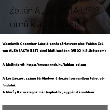
Zoltán ALEA IACTA EST?
című kiállításában
Wasz­la­vik Gaz­em­ber Lász­ló zenés tár­lat­ve­ze­té­se Fá­bi­án Zol­
tán ALEA IACTA EST? című ki­ál­lí­tá­sá­ban (#BOX ki­ál­lí­tó­te­rem)
A ki­ál­lí­tás­ról:
https://​mu­csar­nok.​hu/​fa­bi­an_​zol­tan
A kor­lá­to­zott számú fé­rő­he­lyet ér­ke­zé­si sor­rend­ben lehet el­
fog­lal­ni.
A MúzÉj Kar­sza­la­gok már kap­ha­tók jegy­pénz­tá­runk­ban.