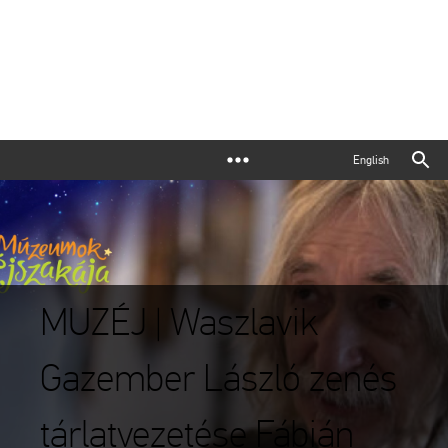
English
MUZÉJ | Waszlavik
Gazember László zenés
tárlatvezetése Fábián