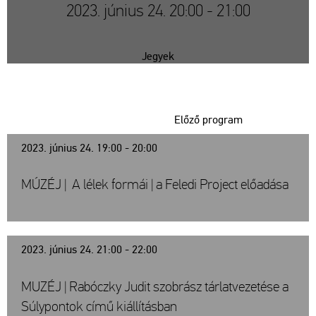
2023. június 24. 20:00 - 21:00
Jegyek
Előző program
2023. június 24. 19:00 - 20:00
MÚZÉJ | A lélek formái | a Feledi Project előadása
2023. június 24. 21:00 - 22:00
MUZÉJ | Rabóczky Judit szobrász tárlatvezetése a
Súlypontok című kiállításban