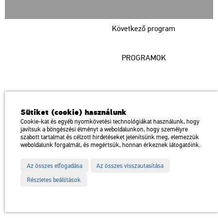
Következő program
PROGRAMOK
Műcsarnok
Sütiket (cookie) használunk
a Magyar Művészeti Akadémia intézménye
Cookie-kat és egyéb nyomkövetési technológiákat használunk, hogy
javítsuk a böngészési élményt a weboldalunkon, hogy személyre
1146 Budapest, Dózsa György út 37.
szabott tartalmat és célzott hirdetéseket jelenítsünk meg, elemezzük
Megközelíthető: Millenniumi Földalatti Vasút – Hősök tere megálló
térkép
weboldalunk forgalmát, és megértsük, honnan érkeznek látogatóink.
Trolibusz: 75, 79 / Autóbusz: 20, 30, 105
Az összes elfogadása
Az összes visszautasítása
Impresszum
Sitemap
Adatvédelem
Részletes beállítások