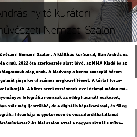
ndrás nyitó kurátori
tóművészeti Nemzeti Szalon
vé­sze­ti Nem­ze­ti Sza­lon. A ki­ál­lí­tás ku­rá­to­rai, Bán And­rás és
­tó­ja című, 2022 óta szer­kesz­tés alatt lévő, az MMA Kiadó és az
vá­lo­ga­tá­suk alap­já­nak. A ki­ad­vány a benne sze­rep­lő há­rom­
fo­gal­mát járja körül szá­mos meg­kö­ze­lí­tés­sel. A tár­lat törzs­
vei al­kot­ják. A kötet szer­kesz­té­sé­nek évei drá­mai módon mó­
ha­gyo­má­nyos fo­tog­rá­fia nem­csak az eddig hasz­nált esz­kö­ze­it,
an vált még ijesz­tőb­bé, de a di­gi­tá­lis kép­al­ko­tás­sal, és főleg
rá­fia fi­lo­zó­fi­á­ja is gyö­ke­re­sen és vissza­for­dít­ha­tat­la­nul
fo­tó­mű­vé­szet? Az idei sza­lon ezzel a na­gyon ak­tu­á­lis mű­vé­