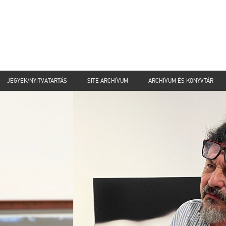
JEGYEK/NYITVATARTÁS
SITE ARCHÍVUM
ARCHÍVUM ÉS KÖNYVTÁR