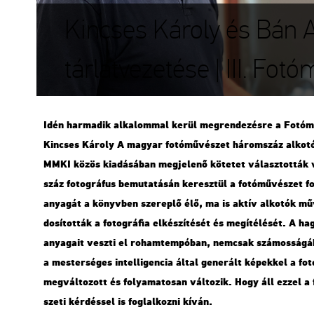
Kincses Károly és Bán A
tárlatvezetése | III. Fo
Idén har­ma­dik al­ka­lom­mal kerül meg­ren­de­zés­re a Fo­tó­mű­
Kin­cses Ká­roly A ma­gyar fo­tó­mű­vé­szet há­rom­száz al­ko
MMKI közös ki­adá­sá­ban meg­je­le­nő kö­te­tet vá­lasz­tot­ták 
száz fo­tog­rá­fus be­mu­ta­tá­sán ke­resz­tül a fo­tó­mű­vé­szet 
anya­gát a könyv­ben sze­rep­lő élő, ma is aktív al­ko­tók mű
do­sí­tot­ták a fo­tog­rá­fia el­ké­szí­té­sét és meg­íté­lé­sét. A 
anya­ga­it vesz­ti el ro­ham­tem­pó­ban, nem­csak szá­mos­sá­gá­b
a mes­ter­sé­ges in­tel­li­gen­cia által ge­ne­rált ké­pek­kel a fo­tog­
meg­vál­to­zott és fo­lya­ma­to­san vál­to­zik. Hogy áll ezzel a 
sze­ti kér­dés­sel is fog­lal­koz­ni kíván.