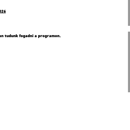
​026
­ban tu­dunk fo­gad­ni a prog­ra­mon.