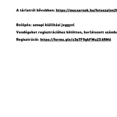
A tár­lat­ról bő­veb­ben:
https://​mu­csar­nok.​hu/​fot​osza​lon2
Be­lé­pés: az­na­pi ki­ál­lí­tá­si jeggyel
Ven­dé­ge­ket re­giszt­rá­ci­ó­hoz kö­töt­ten, kor­lá­to­zott szám
Re­giszt­rá­ció:
https://​forms.​gle/​z3q​TF5g​kFMu​2X6R​M6