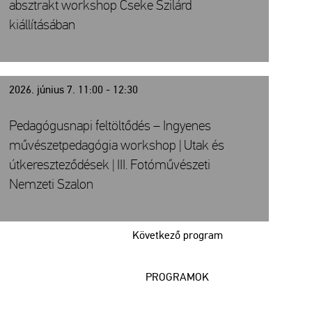
absztrakt workshop Cseke Szilárd
kiállításában
2026. június 7. 11:00 - 12:30
Pedagógusnapi feltöltődés – Ingyenes
művészetpedagógia workshop | Utak és
útkereszteződések | III. Fotóművészeti
Nemzeti Szalon
Következő program
PROGRAMOK