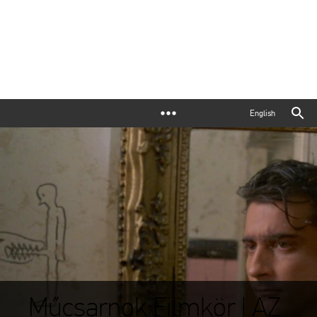
English
Műcsarnok Filmkör | AZ