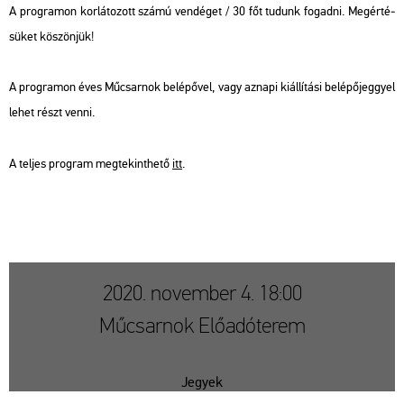
A prog­ra­mon kor­lá­to­zott számú ven­dé­get / 30 főt tu­dunk fo­gad­ni. Meg­ér­té­
sü­ket kö­szön­jük!
A prog­ra­mon éves Mű­csar­nok be­lé­pő­vel, vagy az­na­pi ki­ál­lí­tá­si be­lé­pő­jeggyel
lehet részt venni.
A tel­jes prog­ram meg­te­kint­he­tő
itt
.
2020. november 4. 18:00
Műcsarnok Előadóterem
Jegyek