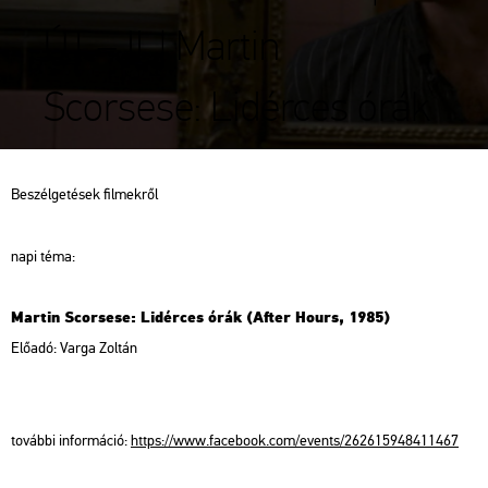
ÚT – II. | Martin
Scorsese: Lidérces órák
Be­szél­ge­té­sek fil­mek­ről
napi téma:
Mar­tin Scors­ese: Li­dér­ces órák (After Hours, 1985)
Elő­adó: Varga Zol­tán
to­váb­bi in­for­má­ció:
https://​www.​fa­ce­book.​com/​events/​262​6159​4841​1467