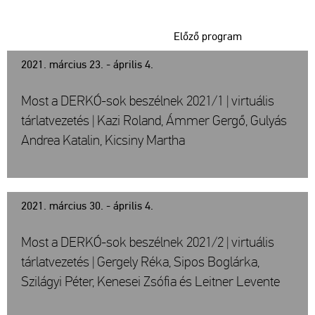
Előző program
2021. március 23. - április 4.
Most a DERKÓ-sok beszélnek 2021/1 | virtuális
tárlatvezetés | Kazi Roland, Ámmer Gergő, Gulyás
Andrea Katalin, Kicsiny Martha
2021. március 30. - április 4.
Most a DERKÓ-sok beszélnek 2021/2 | virtuális
tárlatvezetés | Gergely Réka, Sipos Boglárka,
Szilágyi Péter, Kenesei Zsófia és Leitner Levente