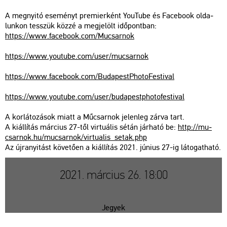
A meg­nyi­tó ese­ményt pre­mi­er­ként You­Tu­be és Fa­ce­book ol­da­
lun­kon tesszük közzé a meg­je­lölt idő­pont­ban:
https://​www.​fa­ce­book.​com/​Mu­csar­nok
https://​www.​you­tu­be.​com/​user/​mu­csar­nok
https://​www.​fa­ce­book.​com/​Bud​apes​tPho​toFe​stiv​al
https://​www.​you­tu­be.​com/​user/​bud​apes​tpho​tofe​stiv​al
A kor­lá­to­zá­sok miatt a Mű­csar­nok je­len­leg zárva tart.
A ki­ál­lí­tás már­ci­us 27-től vir­tu­á­lis sétán jár­ha­tó be:
http://​mu­
csar­nok.​hu/​mu­csar­nok/​vir­tu­a­lis_​setak.​php
Az új­ra­nyi­tást kö­ve­tő­en a ki­ál­lí­tás 2021. jú­ni­us 27-ig lá­to­gat­ha­tó.
2021. március 26. 18:00
Jegyek