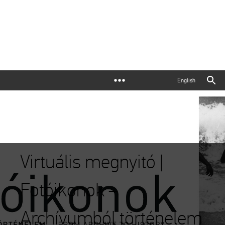
English
Virtuális megnyitó |
Fotóikonok –
Archívumból történelem