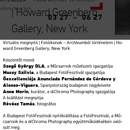
| Howard Greenberg
Gallery, New York
Vir­tu­á­lis meg­nyi­tó | Fo­tó­iko­nok – Ar­chí­vum­ból tör­té­ne­lem | Ho­
ward Green­berg Gal­lery, New York
Kö­szön­tőt mond:
Szegő György DLA
, a Mű­csar­nok mű­vé­sze­ti igaz­ga­tó­ja
Mucsy Szil­via
, a Bu­da­pest Fo­tó­Fesz­ti­vál igaz­ga­tó­ja
Őex­cel­len­ci­á­ja Anun­cia­da Fer­nán­dez de Cór­do­va y
Alon­so-Vi­gue­ra
, Spa­nyol­or­szág bu­da­pes­ti nagy­kö­ve­te
Anne Morin
, ku­rá­tor, a diCh­ro­ma Pho­to­gra­phy igaz­ga­tó­ja
A ki­ál­lí­tást meg­nyit­ja:
Ré­vész Tamás
, fo­tog­rá­fus
A Bu­da­pest Fo­tó­Fesz­ti­vál nyi­tó­ki­ál­lí­tá­sa a Fo­tó­Fesz­ti­vál, a Mű­
csar­nok és a diCh­ro­ma Pho­to­gra­phy együtt­mű­kö­dé­sé­ben va­ló­
sult meg.