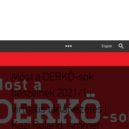
English
Most a DERKÓ-sok
beszélnek 2021/1 |
virtuális tárlatvezetés |
Kazi Roland, Ámmer