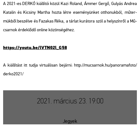
A 2021-es DERKÓ ki­ál­lí­tói közül Kazi Ro­land, Ámmer Gergő, Gu­lyás And­rea
Ka­ta­lin és Ki­csiny Mar­tha hozta létre ese­mé­nyün­ket ott­ho­nuk­ból, mű­ter­
mük­ből be­szél­ve és Fa­za­kas Réka, a tár­lat ku­rá­to­ra szól a hely­szín­ről a Mű­
csar­nok ér­dek­lő­dő on­line kö­zön­sé­gé­hez.
https://​youtu.​be/​lVTN02l_​G58
A ki­ál­lí­tást itt tudja vir­tu­á­li­san be­jár­ni: http://​mu­csar­nok.​hu/​pan​oram​afot​o/​
der­ko2021/
2021. március 23. 19:00
Jegyek