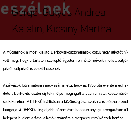
Gergő, Gulyás Andrea
Katalin, Kicsiny Martha
A Mű­csar­nok a most ki­ál­lí­tó Der­kovits-ösz­tön­dí­ja­sok közül négy al­ko­tót hí­
vott meg, hogy a tár­la­ton sze­rep­lő fi­gye­lem­re méltó mű­ve­ik mel­lett pá­lyá­
juk­ról, cél­ja­ik­ról is be­szél­hes­se­nek.
A pá­lyá­zók fo­lya­ma­to­san nagy száma jelzi, hogy az 1955 óta éven­te meg­hir­
de­tett Der­kovits-ösz­tön­díj te­kin­té­lye meg­in­gat­ha­tat­lan a fi­a­tal kép­ző­mű­vé­
szek kö­ré­ben. A DERKÓ ki­ál­lí­tá­sa­it a kö­zön­ség és a szak­ma is elő­sze­re­tet­tel
lá­to­gat­ja. A DERKÓ a leg­fel­jebb három évre kap­ha­tó anya­gi tá­mo­ga­tá­son túl
be­lé­pést is je­lent a fi­a­tal al­ko­tók szá­má­ra a meg­be­csült mű­vé­szek kö­ré­be.