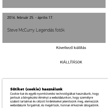
2016. február 25. - április 17.
Steve McCurry: Legendás fotók
Következő kiállítás
KIÁLLÍTÁSOK
Műcsarnok
Sütiket (cookie) használunk
a Magyar Művészeti Akadémia intézménye
Cookie-kat és egyéb nyomkövetési technológiákat használunk, hogy
javítsuk a böngészési élményt a weboldalunkon, hogy személyre
1146 Budapest, Dózsa György út 37.
szabott tartalmat és célzott hirdetéseket jelenítsünk meg, elemezzük
Megközelíthető: Millenniumi Földalatti Vasút – Hősök tere megálló
térkép
weboldalunk forgalmát, és megértsük, honnan érkeznek látogatóink.