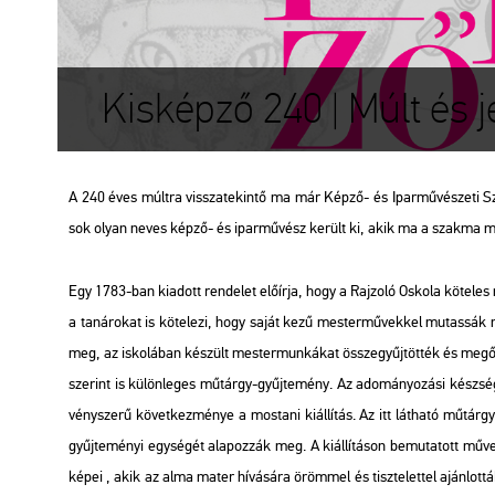
Kisképző 240 | Múlt és 
A 240 éves múlt­ra vissza­te­kin­tő ma már Képző- és Ipar­mű­vé­sze­ti Sz
sok olyan neves képző- és ipar­mű­vész ke­rült ki, akik ma a szak­ma meg­
Egy 1783-ban ki­adott ren­de­let elő­ír­ja, hogy a Raj­zo­ló Os­ko­la kö­te­l
a ta­ná­ro­kat is kö­te­le­zi, hogy saját kezű mes­ter­mű­vek­kel mu­tas­sák
meg, az is­ko­lá­ban ké­szült mes­ter­mun­ká­kat össze­gyűj­töt­ték és meg­ő
sze­rint is kü­lön­le­ges mű­tárgy-gyűj­te­mény. Az ado­má­nyo­zá­si kész­ség
vény­sze­rű kö­vet­kez­mé­nye a mos­ta­ni ki­ál­lí­tás. Az itt lát­ha­tó mű­t
gyűj­te­mé­nyi egy­sé­gét ala­poz­zák meg. A ki­ál­lí­tá­son be­mu­ta­tott mű
képei , akik az alma mater hí­vá­sá­ra öröm­mel és tisz­te­let­tel aján­lot­t