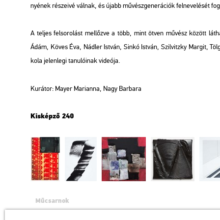
nyé­nek ré­sze­i­vé vál­nak, és újabb mű­vész­ge­ne­rá­ci­ók fel­ne­ve­lé­sét fog­
A tel­jes fel­so­ro­lást mel­lőz­ve a több, mint ötven mű­vész kö­zött lát
Ádám, Köves Éva, Nád­ler Ist­ván, Sinkó Ist­ván, Szil­vitz­ky Mar­git, Tölg
ko­la je­len­le­gi ta­nu­ló­i­nak vi­de­ó­ja.
Ku­rá­tor: Mayer Ma­ri­an­na, Nagy Bar­ba­ra
Kis­kép­ző 240
Műcsarnok
a Magyar Művészeti Akadémia intézménye