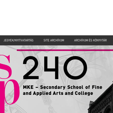
JEGYEK/NYITVATARTÁS
SITE ARCHÍVUM
ARCHÍVUM ÉS KÖNYVTÁR