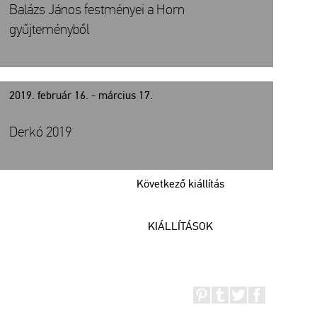
Balázs János festményei a Horn
gyűjteményből
2019. február 16. - március 17.
Derkó 2019
Következő kiállítás
KIÁLLÍTÁSOK