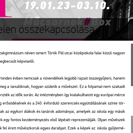
jelen összekapcsolása
ak­gim­ná­zi­um néven is­mert Török Pál utcai kö­zép­is­ko­la falai közül na­gyon
be­csült kép­vi­se­lői.
es min­den évben nem­csak a nö­ven­dé­kek leg­jobb raj­za­it össze­gyűj­te­ni, hanem
 meg a ta­nu­lók­nak, ho­gyan szü­le­tik a mű­vé­szet. Ez a fo­lya­mat nem sza­kadt
riz­ték az idők során. Az in­téz­mény­ben így ki­ala­kul­ha­tott egy eu­ró­pai mérce
 erő­sö­dé­sé­nek és a 240. év­for­du­ló sze­ren­csés együtt­ál­lá­sá­nak szin­te tör­
ár­gyak az egy­ko­ri di­á­kok és ta­ná­rok ado­má­nyai, ame­lyek az is­ko­la egy másik
vek egy fon­tos kez­de­mé­nye­zés első lé­pé­sét rep­re­zen­tál­ják. Olyan mű­vé­szek
ák fel érett mű­vész­ko­ruk egyes da­rab­ja­it. Ezek a képek az is­ko­la gyűj­te­mé­