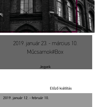
2019. január 23. - március 10.
Műcsarnok#Box
Jegyek
Előző kiállítás
2019. január 12. - február 10.