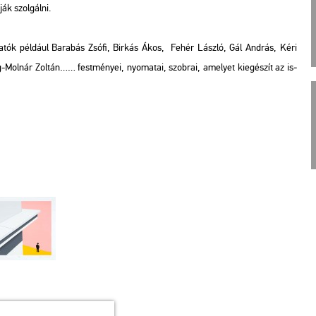
ják szol­gál­ni.
­ha­tók pél­dá­ul Ba­ra­bás Zsófi, Bir­kás Ákos, Fehér Lász­ló, Gál And­rás, Kéri
-Mol­nár Zol­tán…… fest­mé­nyei, nyo­ma­tai, szob­rai, ame­lyet ki­egé­szít az is­