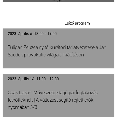
Előző program
2023. április 6. 18:00 - 19:00
Tulipán Zsuzsa nyitó kurátori tárlatvezetése a Jan
Saudek provokatív világa c. kiállításon
2023. április 16. 11:00 - 12:30
Csak Lazán! Művészetpedagógiai foglakozás
felnőtteknek | A változást segítő rejtett erők
nyomában 3/3