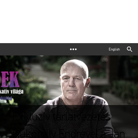
English
Exkluzív tárlatvezetés
Kukorelly Endrével a Jan