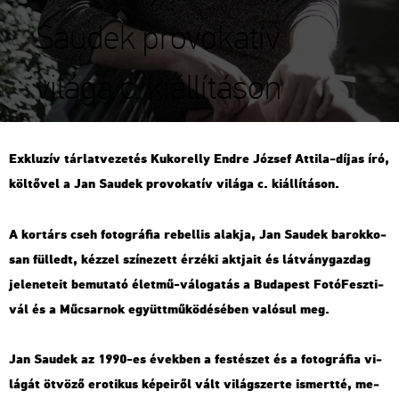
Saudek provokatív
világa c. kiállításon
Exk­lu­zív tár­lat­ve­ze­tés Ku­kor­elly Endre
Jó­zsef At­ti­la-díjas író,
köl­tő­vel a
Jan Sa­udek pro­vo­ka­tív vi­lá­ga c. ki­ál­lí­tá­son.
A kor­társ cseh fo­tog­rá­fia re­bel­lis alak­ja, Jan Sa­udek ba­rok­ko­
san fül­ledt, kéz­zel szí­ne­zett ér­zé­ki akt­ja­it és lát­vány­gaz­dag
je­le­ne­te­it be­mu­ta­tó élet­mű-vá­lo­ga­tás a Bu­da­pest Fo­tó­Fesz­ti­
vál és a Mű­csar­nok együtt­mű­kö­dé­sé­ben va­ló­sul meg.
Jan Sa­udek az 1990-es évek­ben a fes­té­szet és a fo­tog­rá­fia vi­
lá­gát öt­vö­ző ero­ti­kus ké­pe­i­ről vált vi­lág­szer­te is­mert­té, me­