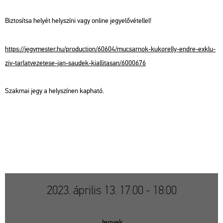
Biz­to­sít­sa he­lyét hely­szí­ni vagy on­line jegy­elő­vé­tel­lel!
https://​jegy­mes­ter.​hu/​pro­duc­ti­on/​60604/​mu­csar­nok-​ku­kor­elly-​endre-​exk­lu­
ziv-​tar​latv​ezet​ese-​jan-​sa­udek-​ki­al­lita­san/​6000676
Szak­mai jegy a hely­szí­nen kap­ha­tó.
2023. április 13. 17:00 - 18:00
Jegyek