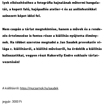
lyek el­ké­szí­té­sé­hez a fo­tog­rá­fia haj­na­lá­nak mű­ter­mi han­gu­la­
tát, a ko­pott falú, ha­jó­pad­lós ate­li­er-t és az ani­lin­fes­ték­kel
szí­ne­zett képet idézi fel.
Nem csu­pán a tár­lat meg­te­kin­té­se, hanem a művek és a ren­de­
zés ér­tel­me­zé­se is fon­tos része a ki­ál­lí­tás nyúj­tot­ta él­mény­
nek. Ha töb­bet sze­ret­ne meg­tud­ni a Jan Sa­udek pro­vo­ka­tív vi­
lá­ga c. ki­ál­lí­tás­ról, a ki­ál­lí­tó mű­vész­ről, ha ér­dek­lik a ki­ál­lí­tás
ku­lissza­tit­kai, ve­gyen részt Ku­kor­elly Endre exk­lu­zív tár­lat­
ve­ze­té­sén!
A ki­ál­lí­tás­ról:
https://​mu­csar­nok.​hu/​sa­udek
jegy­ár: 3000 Ft