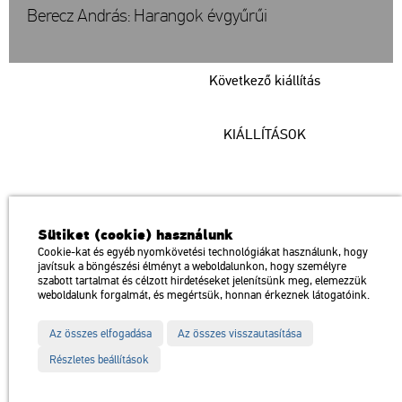
Berecz András: Harangok évgyűrűi
Következő kiállítás
KIÁLLÍTÁSOK
Műcsarnok
Sütiket (cookie) használunk
a Magyar Művészeti Akadémia intézménye
Cookie-kat és egyéb nyomkövetési technológiákat használunk, hogy
javítsuk a böngészési élményt a weboldalunkon, hogy személyre
1146 Budapest, Dózsa György út 37.
szabott tartalmat és célzott hirdetéseket jelenítsünk meg, elemezzük
Megközelíthető: Millenniumi Földalatti Vasút – Hősök tere megálló
térkép
weboldalunk forgalmát, és megértsük, honnan érkeznek látogatóink.
Trolibusz: 75, 79 / Autóbusz: 20, 30, 105
Az összes elfogadása
Az összes visszautasítása
Impresszum
Sitemap
Adatvédelem
Részletes beállítások