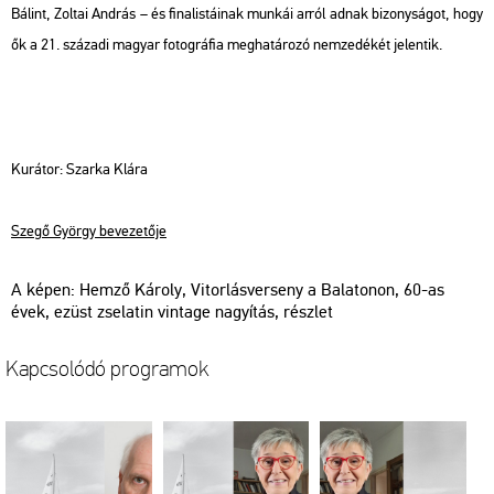
Bá­lint, Zol­tai And­rás – és fi­na­lis­tá­i­nak mun­kái arról adnak bi­zony­sá­got, hogy
ők a 21. szá­za­di ma­gyar fo­tog­rá­fia meg­ha­tá­ro­zó nem­ze­dé­két je­len­tik.
Ku­rá­tor: Szar­ka Klára
Szegő György be­ve­ze­tő­je
A képen: Hemző Ká­roly, Vi­tor­lás­ver­seny a Ba­la­to­non, 60-as
évek, ezüst zse­la­tin vin­tage na­gyí­tás, rész­let
Kap­cso­ló­dó prog­ra­mok