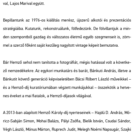
val, Lajos Ma­ri­val együtt.
Be­pil­lan­tunk az 1976-os ki­ál­lí­tás me­rész, új­sze­rű al­ko­tói és pre­zen­tá­ci­ós
stra­té­gi­á­i­ba. Ku­ta­tunk, re­konst­ru­á­lunk, föl­fe­de­zünk. De föl­vil­lant­juk a min­
den szem­pont­ból gaz­dag és vál­to­za­tos élet­mű egyéb szeg­men­se­it is, zöm­
mel a szer­ző fő­ként saját ke­zű­leg na­gyí­tott vin­tage ké­pe­it be­mu­tat­va.
Bár Hemző sehol nem ta­ní­tot­ta a fo­tog­rá­fi­át, mégis ha­tás­sal volt a kö­vet­ke­
ző nem­ze­dé­kek­re. Az egy­ko­ri mun­ka­társ és barát, Bán­ku­ti And­rás, il­let­ve a
Bán­ku­tit kö­ve­tő ge­ne­rá­ció kép­vi­se­le­té­ben Bácsi Ró­bert Lász­ló mű­ve­ik­kel –
és a Hemző-díj ku­ra­tó­ri­u­má­ban vég­zett mun­ká­juk­kal – össze­kö­tik a het­ve­
nes éve­ket a mai fi­a­ta­lok, a Hemző-dí­ja­sok vi­lá­gá­val.
A 2013-ban ala­pí­tott Hemző Ká­roly-díj nyer­te­se­i­nek – Hajdú D. And­rás, Mó­
ricz-Sab­ján Simon, Mohai Ba­lázs, Pályi Zsó­fia, Bi­elik Ist­ván, Csu­dai Sán­dor,
Végh Lász­ló, Mónus Már­ton, Rup­rech Judit, Me­legh Noémi Nap­su­gár, Szaj­ki