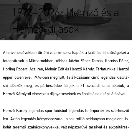
1976–2026 | Hemző és a
Hemző-díjasok
A het­ve­nes évek­ben tör­tént va­la­mi: sorra kap­ták a ki­ál­lí­tá­si le­he­tő­sé­ge­ket a
fo­tog­rá­fu­sok a Mű­csar­nok­ban, töb­bek kö­zött Féner Tamás, Kor­niss Péter,
Hor­ling Ró­bert, Ács Irén, Mol­nár Edit és Hemző Ká­roly. Tár­la­tunk­kal Hemző
éppen ötven éve, 1976-ban meg­nyílt,
Ta­lál­ko­zá­sa­im
című le­gen­dás ki­ál­lí­tá­
sát idéz­zük meg, és pár­be­széd­be ál­lít­juk a 21. szá­za­di fi­a­tal al­ko­tók, a
Hemző Ká­roly­ról el­ne­ve­zett díj nyer­te­se­i­nek és fi­na­lis­tá­i­nak képi lá­tá­sá­val.
Hemző Ká­roly le­gen­dás sport­fo­tós­ból le­gen­dás fo­tó­ri­por­ter és szer­kesz­tő
lett. Aztán le­gen­dás könyv­so­ro­zat­tal, a sok mil­lió pél­dány­ban meg­je­lent, is­
ko­lát te­rem­tő sza­kács­köny­vek­kel vált nép­sze­rű­vé tár­sá­val és al­ko­tó­tár­sá­