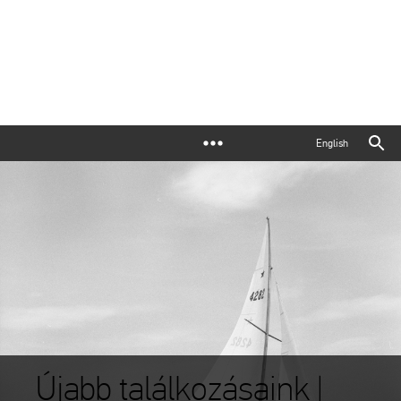
English
Újabb találkozásaink |