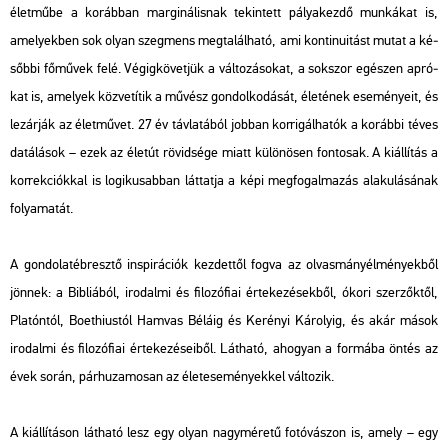
élet­mű­be a ko­ráb­ban mar­gi­ná­lis­nak te­kin­tett pá­lya­kez­dő mun­ká­kat is,
ame­lyek­ben sok olyan szeg­mens meg­ta­lál­ha­tó, ami kon­ti­nu­i­tást mutat a ké­
sőb­bi fő­mű­vek felé. Vé­gig­kö­vet­jük a vál­to­zá­so­kat, a sok­szor egé­szen ap­ró­
kat is, ame­lyek köz­ve­tí­tik a mű­vész gon­dol­ko­dá­sát, éle­té­nek ese­mé­nye­it, és
le­zár­ják az élet­mű­vet. 27 év táv­la­tá­ból job­ban kor­ri­gál­ha­tók a ko­ráb­bi téves
da­tá­lá­sok – ezek az élet­út rö­vid­sé­ge miatt kü­lö­nö­sen fon­to­sak. A ki­ál­lí­tás a
kor­rek­ci­ók­kal is lo­gi­ku­sab­ban lát­tat­ja a képi meg­fo­gal­ma­zás ala­ku­lá­sá­nak
fo­lya­ma­tát.
A gon­do­lat­éb­resz­tő ins­pi­rá­ci­ók kez­det­től fogva az ol­vas­mány­él­mé­nyek­ből
jön­nek: a Bib­li­á­ból, iro­dal­mi és fi­lo­zó­fi­ai ér­te­ke­zé­sek­ből, ókori szer­zők­től,
Pla­tón­tól, Bo­et­hi­us­tól Ham­vas Bé­lá­ig és Ke­ré­nyi Ká­ro­lyig, és akár mások
iro­dal­mi és fi­lo­zó­fi­ai ér­te­ke­zé­se­i­ből. Lát­ha­tó, aho­gyan a for­má­ba öntés az
évek során, pár­hu­za­mo­san az élet­ese­mé­nyek­kel vál­to­zik.
A ki­ál­lí­tá­son lát­ha­tó lesz egy olyan nagy­mé­re­tű fo­tó­vá­szon is, amely – egy