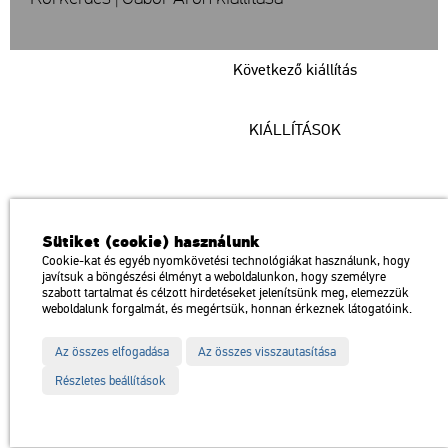
Következő kiállítás
KIÁLLÍTÁSOK
Műcsarnok
Sütiket (cookie) használunk
a Magyar Művészeti Akadémia intézménye
Cookie-kat és egyéb nyomkövetési technológiákat használunk, hogy
javítsuk a böngészési élményt a weboldalunkon, hogy személyre
1146 Budapest, Dózsa György út 37.
szabott tartalmat és célzott hirdetéseket jelenítsünk meg, elemezzük
Megközelíthető: Millenniumi Földalatti Vasút – Hősök tere megálló
térkép
weboldalunk forgalmát, és megértsük, honnan érkeznek látogatóink.
Trolibusz: 75, 79 / Autóbusz: 20, 30, 105
Az összes elfogadása
Az összes visszautasítása
Impresszum
Sitemap
Adatvédelem
Részletes beállítások