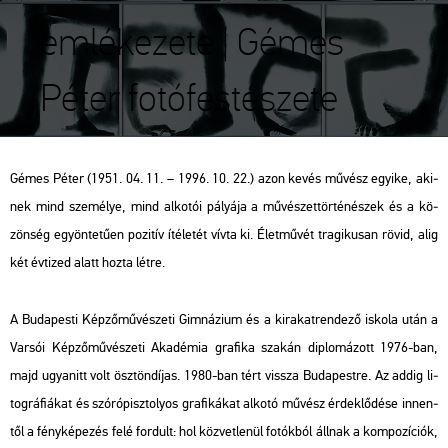
emlékezete | Gémes
Péter fotófestészete
Gémes Péter (1951. 04. 11. – 1996. 10. 22.) azon kevés mű­vész egyi­ke, aki­
nek mind sze­mé­lye, mind al­ko­tói pá­lyá­ja a mű­vé­szet­tör­té­né­szek és a kö­
zön­ség egy­ön­te­tű­en po­zi­tív íté­le­tét vívta ki. Élet­mű­vét tra­gi­ku­san rövid, alig
két év­ti­zed alatt hozta létre.
A Bu­da­pes­ti Kép­ző­mű­vé­sze­ti Gim­ná­zi­um és a ki­ra­kat­ren­de­ző is­ko­la után a
Var­sói Kép­ző­mű­vé­sze­ti Aka­dé­mia gra­fi­ka sza­kán dip­lo­má­zott 1976-ban,
majd ugyan­itt volt ösz­tön­dí­jas. 1980-ban tért vissza Bu­da­pest­re. Az addig li­
tog­rá­fi­á­kat és szó­ró­pisz­to­lyos gra­fi­ká­kat al­ko­tó mű­vész ér­dek­lő­dé­se in­nen­
től a fény­ké­pe­zés felé for­dult: hol köz­vet­le­nül fo­tók­ból áll­nak a kom­po­zí­ci­ók,