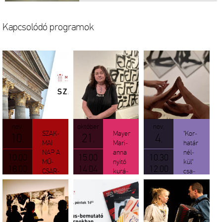
Kap­cso­ló­dó prog­ra­mok
nov.
ok­tó­ber
nov.
SZAK­
Mayer
"Kor­
10.
21.
4.
MAI
Ma­ri­
ha­tár
NAP A
an­na
nél­
10.00
15.00
10.30
MŰ­
nyitó
kül"
18.00
14.04
12.00
CSAR­
ku­rá­
csa­
NOK­
to­ri
lá­di
BAN //
tár­lat­
nap |
Reigl
ve­ze­
Ke­re­
Judit |
té­se | A
kít­
Jak­
kéz és
sünk