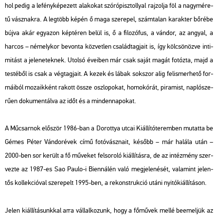
hol pedig a le­fény­ké­pe­zett ala­ko­kat szó­ró­pisz­tollyal raj­zol­ja föl a nagy­mé­re­
tű vász­nak­ra. A leg­több képén ő maga sze­re­pel, szám­ta­lan ka­rak­ter bő­ré­be
bújva akár egy­azon kép­té­ren belül is, ő a fi­lo­zó­fus, a ván­dor, az an­gyal, a
har­cos – né­mely­kor be­von­ta köz­vet­len csa­lád­tag­ja­it is, így köl­csö­nöz­ve in­ti­
mi­tást a je­le­ne­tek­nek. Utol­só éve­i­ben már csak saját magát fo­tóz­ta, majd a
tes­té­ből is csak a vég­tag­ja­it. A kezek és lábak sok­szor alig fel­is­mer­he­tő for­
má­i­ból mo­za­ik­ként ra­kott össze osz­lo­po­kat, ho­mok­órát, pi­ra­mist, nap­ló­sze­
rű­en do­ku­men­tál­va az időt és a min­den­na­po­kat.
A Mű­csar­nok elő­ször 1986-ban a Do­rottya utcai Ki­ál­lí­tó­te­rem­ben mu­tat­ta be
Gémes Péter
Ván­dor­évek
című fo­tó­vász­na­it, ké­sőbb – már ha­lá­la után –
2000-ben sor ke­rült a fő mű­ve­ket fel­so­ro­ló ki­ál­lí­tás­ra, de az in­téz­mény szer­
vez­te az 1987-es Sao Paulo-i Bi­en­ná­lén való meg­je­le­né­sét, va­la­mint je­len­
tős kol­lek­ci­ó­val sze­re­pelt 1995-ben, a re­konst­ruk­ció utáni nyi­tó­ki­ál­lí­tá­son.
Jelen ki­ál­lí­tá­sunk­kal arra vál­lal­ko­zunk, hogy a fő­mű­vek mellé be­emel­jük az