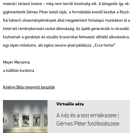
mis­kol­ci tár­la­tot ki­vé­ve – még nem ke­rült kö­zön­ség elé. A lá­to­ga­tók így vé­
gig­kö­vet­he­tik Gémes Péter belső útját, a for­má­ló­dás éve­i­től kezd­ve a fi­lo­zó­
fi­ai hát­te­rű ol­vas­mány­él­mé­nyek által meg­je­le­ní­tett fo­tó­ala­pú mun­ká­kon át a
hit­tel teli re­mény­ke­re­sés utol­só ál­lo­má­sá­ig. Az újabb ge­ne­rá­ci­ók is rá­cso­dál­
koz­hat­nak a gon­do­la­ti és vi­zu­á­lis bra­vú­ro­kat fel­mu­ta­tó időt­ál­ló al­ko­tá­sok­ra,
egy olyan mű­vész­re, aki egész oeuvre-jével pél­dáz­za: „Ecce homo!”
Mayer Ma­ri­an­na
a ki­ál­lí­tás ku­rá­to­ra
Ke­lé­nyi Béla meg­nyi­tó be­szé­de
Vir­tu­á­lis séta
A kéz és a test em­lé­ke­ze­te |
Gémes Péter fo­tó­fes­té­sze­te