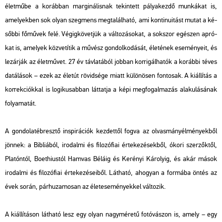
élet­mű­be a ko­ráb­ban mar­gi­ná­lis­nak te­kin­tett pá­lya­kez­dő mun­ká­kat is,
ame­lyek­ben sok olyan szeg­mens meg­ta­lál­ha­tó, ami kon­ti­nu­i­tást mutat a ké­
sőb­bi fő­mű­vek felé. Vé­gig­kö­vet­jük a vál­to­zá­so­kat, a sok­szor egé­szen ap­ró­
kat is, ame­lyek köz­ve­tí­tik a mű­vész gon­dol­ko­dá­sát, éle­té­nek ese­mé­nye­it, és
le­zár­ják az élet­mű­vet. 27 év táv­la­tá­ból job­ban kor­ri­gál­ha­tók a ko­ráb­bi téves
da­tá­lá­sok – ezek az élet­út rö­vid­sé­ge miatt kü­lö­nö­sen fon­to­sak. A ki­ál­lí­tás a
kor­rek­ci­ók­kal is lo­gi­ku­sab­ban lát­tat­ja a képi meg­fo­gal­ma­zás ala­ku­lá­sá­nak
fo­lya­ma­tát.
A gon­do­lat­éb­resz­tő ins­pi­rá­ci­ók kez­det­től fogva az ol­vas­mány­él­mé­nyek­ből
jön­nek: a Bib­li­á­ból, iro­dal­mi és fi­lo­zó­fi­ai ér­te­ke­zé­sek­ből, ókori szer­zők­től,
Pla­tón­tól, Bo­et­hi­us­tól Ham­vas Bé­lá­ig és Ke­ré­nyi Ká­ro­lyig, és akár mások
iro­dal­mi és fi­lo­zó­fi­ai ér­te­ke­zé­se­i­ből. Lát­ha­tó, aho­gyan a for­má­ba öntés az
évek során, pár­hu­za­mo­san az élet­ese­mé­nyek­kel vál­to­zik.
A ki­ál­lí­tá­son lát­ha­tó lesz egy olyan nagy­mé­re­tű fo­tó­vá­szon is, amely – egy