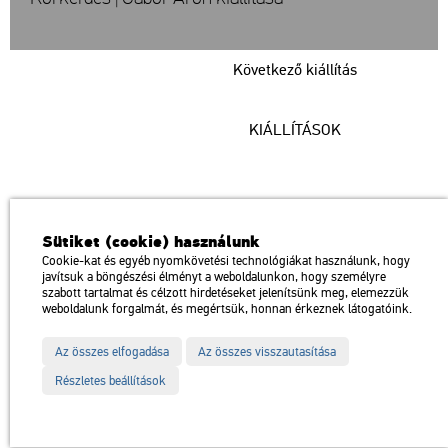
Következő kiállítás
KIÁLLÍTÁSOK
Műcsarnok
Sütiket (cookie) használunk
a Magyar Művészeti Akadémia intézménye
Cookie-kat és egyéb nyomkövetési technológiákat használunk, hogy
javítsuk a böngészési élményt a weboldalunkon, hogy személyre
1146 Budapest, Dózsa György út 37.
szabott tartalmat és célzott hirdetéseket jelenítsünk meg, elemezzük
Megközelíthető: Millenniumi Földalatti Vasút – Hősök tere megálló
térkép
weboldalunk forgalmát, és megértsük, honnan érkeznek látogatóink.
Trolibusz: 75, 79 / Autóbusz: 20, 30, 105
Az összes elfogadása
Az összes visszautasítása
Impresszum
Sitemap
Adatvédelem
Részletes beállítások