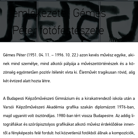
emlékezete | Gémes
Péter fotófestészete
Gémes Péter (1951. 04. 11. – 1996. 10. 22.) azon kevés mű­vész egyi­ke, aki­
nek mind sze­mé­lye, mind al­ko­tói pá­lyá­ja a mű­vé­szet­tör­té­né­szek és a kö­
zön­ség egy­ön­te­tű­en po­zi­tív íté­le­tét vívta ki. Élet­mű­vét tra­gi­ku­san rövid, alig
két év­ti­zed alatt hozta létre.
A Bu­da­pes­ti Kép­ző­mű­vé­sze­ti Gim­ná­zi­um és a ki­ra­kat­ren­de­ző is­ko­la után a
Var­sói Kép­ző­mű­vé­sze­ti Aka­dé­mia gra­fi­ka sza­kán dip­lo­má­zott 1976-ban,
majd ugyan­itt volt ösz­tön­dí­jas. 1980-ban tért vissza Bu­da­pest­re. Az addig li­
tog­rá­fi­á­kat és szó­ró­pisz­to­lyos gra­fi­ká­kat al­ko­tó mű­vész ér­dek­lő­dé­se in­nen­
től a fény­ké­pe­zés felé for­dult: hol köz­vet­le­nül fo­tók­ból áll­nak a kom­po­zí­ci­ók,