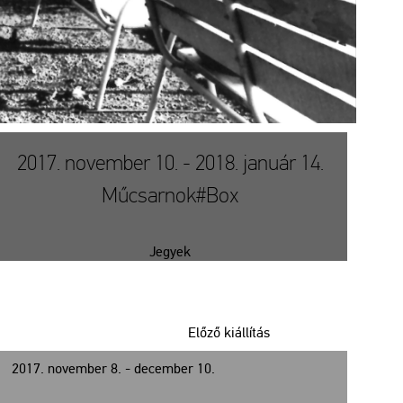
2017. november 10. - 2018. január 14.
Műcsarnok#Box
Jegyek
Előző kiállítás
2017. november 8. - december 10.