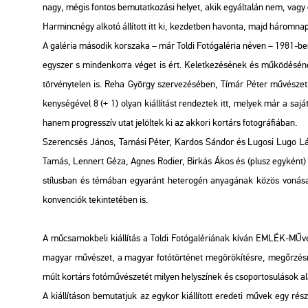
nagy, mégis fon­tos be­mu­tat­ko­zá­si he­lyet, akik egy­ál­ta­lán nem, vagy csa
Har­minc­négy al­ko­tó ál­lí­tott itt ki, kez­det­ben ha­von­ta, majd há­rom­na
A ga­lé­ria má­so­dik kor­sza­ka – már Toldi Fo­tó­ga­lé­ria néven – 1981-ben
egy­szer s min­den­kor­ra véget is ért. Ke­let­ke­zé­sé­nek és mű­kö­dé­sé
tör­vény­te­len is. Reha György szer­ve­zé­sé­ben, Tímár Péter mű­vé­sze­ti ve­
keny­sé­gé­vel 8 (+ 1) olyan ki­ál­lí­tást ren­dez­tek itt, me­lyek már a sajá
hanem prog­resszív utat je­löl­tek ki az ak­ko­ri kor­társ fo­tog­rá­fi­á­ban.
Sze­ren­csés János, Ta­má­si Péter, Kar­dos Sán­dor és Lu­go­si Lugo Lás
Tamás, Len­nert Géza, Agnes Ro­di­er, Bir­kás Ákos és (plusz egy­ként) Hajas 
stí­lus­ban és té­má­ban egy­aránt he­te­ro­gén anya­gá­nak közös vo­ná­sa
kon­ven­ci­ók te­kin­te­té­ben is.
A mű­csar­nok­be­li ki­ál­lí­tás a Toldi Fo­tó­ga­lé­ri­á­nak kíván EMLÉK-MŰv
ma­gyar mű­vé­szet, a ma­gyar fo­tó­tör­té­net meg­örö­kí­tés­re, meg­őr­z
múlt kor­társ fo­tó­mű­vé­sze­tét mi­lyen hely­szí­nek és cso­por­to­su­lá­sok ala
A ki­ál­lí­tá­son be­mu­tat­juk az egy­kor ki­ál­lí­tott ere­de­ti művek egy ré­sz