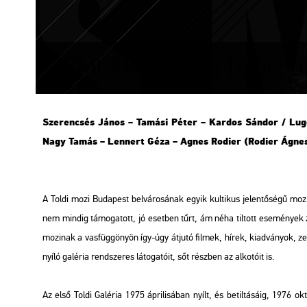
EMLÉK és MŰ | Toldi Fot
Sze­ren­csés János – Ta­má­si Péter – Kar­dos Sán­dor / Lu­go
Nagy Tamás – Len­nert Géza – Agnes Ro­di­er (Ro­di­er Ágne
A Toldi mozi Bu­da­pest bel­vá­ro­sá­nak egyik kul­ti­kus je­len­tő­sé­gű mo­zi­ja
nem min­dig tá­mo­ga­tott, jó eset­ben tűrt, ám néha til­tott ese­mé­nyek zaj
mo­zi­nak a vas­füg­gö­nyön így-úgy át­ju­tó fil­mek, hírek, ki­ad­vá­nyok,
nyí­ló ga­lé­ria rend­sze­res lá­to­ga­tó­it, sőt rész­ben az al­ko­tó­it is.
Az első Toldi Ga­lé­ria 1975 áp­ri­li­sá­ban nyílt, és be­til­tá­sá­ig, 1976 