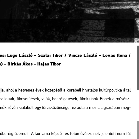
ógaléria, 1981
­si Lugo Lász­ló – Sza­lai Tibor / Vin­c­ze Lász­ló – Lovas Ilona /
s) – Bir­kás Ákos – Hajas Tibor
, ahol a het­ve­nes évek kö­ze­pé­től a ko­ra­be­li hi­va­ta­los kul­túr­po­li­ti­ka által
­lot­tak, film­ve­tí­té­sek, viták, be­szél­ge­té­sek, film­klu­bok. Ennek a mű­vész­
 zenék révén ki­ala­kult egy törzs­kö­zön­sé­ge, ez adta a mozi alag­so­rá­ban meg­
ok­tó­be­ré­ig üze­melt. A kor ama képző- és fo­tó­mű­vé­sze­i­nek je­len­tett nem túl