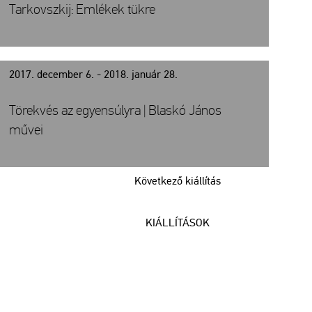
Tarkovszkij: Emlékek tükre
2017. december 6. - 2018. január 28.
Törekvés az egyensúlyra | Blaskó János
művei
Következő kiállítás
KIÁLLÍTÁSOK