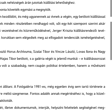
k ne­héz­sé­gek árán ju­tot­tak ki­ál­lí­tá­si le­he­tő­ség­hez.
­pon­ta kö­vet­ték egy­mást a meg­nyi­tók.
 kez­dő­dött, és még ugyan­en­nek az évnek a végén, egy be­til­tott ki­ál­lí­tás­sal
­nek min­den rész­le­té­ben rend­ha­gyó volt, sőt egy-két szem­pont sze­rint akár
ze­té­sé­vel és köz­re­mű­kö­dé­sé­vel, Jer­ger Krisz­ta ki­ál­lí­tás­ren­de­zői te­vé­
t ko­ruk­ban sem elé­ged­tek meg az el­fo­ga­dott ten­den­ci­ák is­mé­tel­ge­té­sé­vel,
z­ló Horus Ar­chí­vu­ma, Sza­lai Tibor és Vin­c­ze Lász­ló, Lovas Ilona és Nagy
Tibor be­til­tott, s a ga­lé­ria végét is je­len­tő mun­kái – e ki­ál­lí­tás­so­ro­zat
 volt a sza­bad­ság; nem csu­pán po­li­ti­kai ér­te­lem­ben, hanem a mű­vé­sze­ti
et ál­lí­ta­ni. A Fo­tó­ga­lé­ria 1981-es, még egyet­len évig sem tartó tör­té­ne­te a
és­re méltó szeg­men­se. Fon­tos ada­lék annak meg­ér­té­sé­hez is, hogy a kö­zel­
­kí­tot­ták.
ét, il­let­ve do­ku­men­tu­mok, in­ter­júk, hely­szí­ni fel­vé­te­lek se­gít­sé­gé­vel meg­